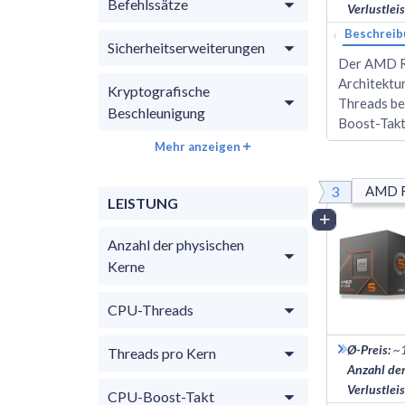
Befehlssätze
Verlustlei
‹
Beschreib
Sicherheitserweiterungen
Der AMD Ry
Architektu
Kryptografische
Threads be
Beschleunigung
Boost-Takt
Mehr anzeigen
3
AMD R
LEISTUNG
Vergleich
Anzahl der physischen
Kerne
CPU-Threads
Ø-Preis
:
~
Threads pro Kern
Anzahl de
Verlustlei
CPU-Boost-Takt