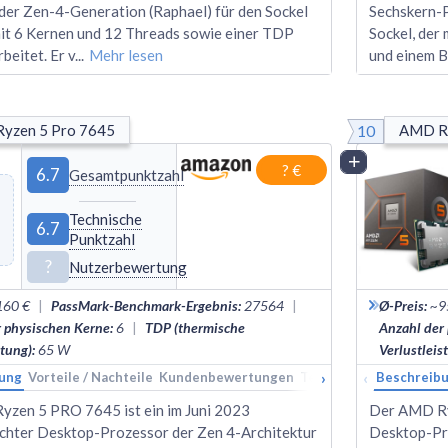
der Zen-4-Generation (Raphael) für den Sockel
Sechskern-P
it 6 Kernen und 12 Threads sowie einer TDP
Sockel, der
beitet. Er v
...
Mehr lesen
und einem B
10
yzen 5 Pro 7645
AMD R
Vergleich
? €
6.7
Gesamtpunktzahl
Technische
6.7
Punktzahl
?
Nutzerbewertung
160 €
|
PassMark-Benchmark-Ergebnis
:
27564
|
Ø-Preis
:
~9
r physischen Kerne
:
6
|
TDP (thermische
Anzahl der
stung)
:
65
W
Verlustleis
›
‹
ung
Vorteile / Nachteile
Kundenbewertungen
Technische Daten
Beschreib
Ran
zen 5 PRO 7645 ist ein im Juni 2023
Der AMD Ry
ichter Desktop-Prozessor der Zen 4-Architektur
Desktop-Pro