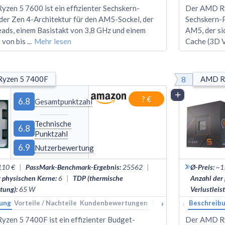
zen 5 7600 ist ein effizienter Sechskern-
Der AMD Ry
der Zen 4-Architektur für den AM5-Sockel, der
Sechskern-P
eads, einem Basistakt von 3,8 GHz und einem
AM5, der si
 von bis
...
Mehr lesen
Cache (3D 
8
yzen 5 7400F
AMD R
Vergleich
? €
6.8
Gesamtpunktzahl
Technische
6.8
Punktzahl
6.9
Nutzerbewertung
110 €
|
PassMark-Benchmark-Ergebnis
:
25562
|
Ø-Preis
:
~1
r physischen Kerne
:
6
|
TDP (thermische
Anzahl der
stung)
:
65
W
Verlustleis
›
‹
ung
Vorteile / Nachteile
Kundenbewertungen
Technische Daten
Beschreib
Ran
zen 5 7400F ist ein effizienter Budget-
Der AMD Ryz