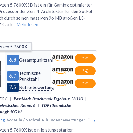
zen 5 7600X3D ist ein für Gaming optimierter
rozessor der Zen-4-Architektur für den Sockel
ch durch seinen massiven 96 MB großen L3-
V-Cach
...
Mehr lesen
yzen 5 7600X
? €
6.8
Gesamtpunktzahl
? €
Technische
6.7
Punktzahl
? €
7.5
Nutzerbewertung
50 €
|
PassMark-Benchmark-Ergebnis
:
28310
|
 physischen Kerne
:
6
|
TDP (thermische
tung)
:
105
W
›
ung
kings
Vorteile / Nachteile
Alternativen
Kundenbewertungen
Technische Daten
Rank
en 5 7600X ist ein leistungsstarker