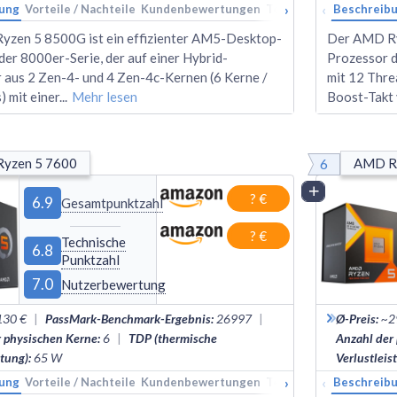
›
‹
ung
Vorteile / Nachteile
Kundenbewertungen
Technische Daten
Beschreib
Ran
zen 5 8500G ist ein effizienter AM5-Desktop-
Der AMD Ryz
der 8000er-Serie, der auf einer Hybrid-
Prozessor d
r aus 2 Zen-4- und 4 Zen-4c-Kernen (6 Kerne /
mit 12 Thre
 mit einer
...
Mehr lesen
Boost-Takt 
6
yzen 5 7600
AMD R
Vergleich
? €
6.9
Gesamtpunktzahl
? €
Technische
6.8
Punktzahl
7.0
Nutzerbewertung
130 €
|
PassMark-Benchmark-Ergebnis
:
26997
|
Ø-Preis
:
~2
r physischen Kerne
:
6
|
TDP (thermische
Anzahl der
stung)
:
65
W
Verlustleis
›
‹
ung
Vorteile / Nachteile
Kundenbewertungen
Technische Daten
Beschreib
Ran