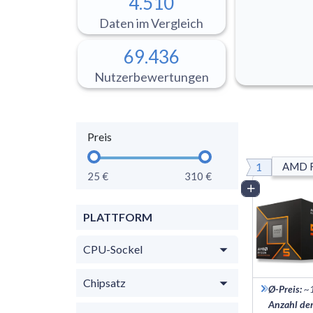
4.510
Daten im Vergleich
69.436
Nutzerbewertungen
Preis
1
AMD R
25 €
310 €
Vergleich
PLATTFORM
CPU-Sockel
Chipsatz
Ø-Preis
:
~
Anzahl de