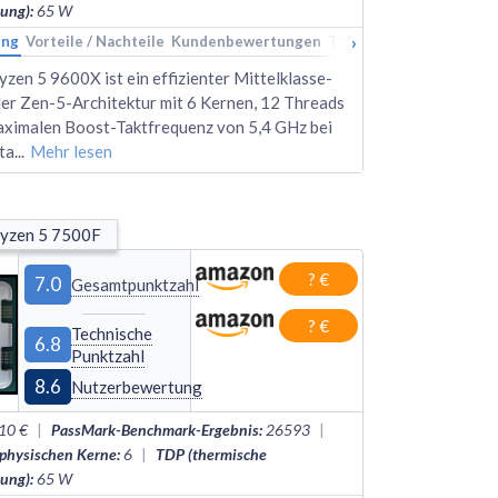
tung)
:
65
W
›
ung
kings
Vorteile / Nachteile
Alternativen
Kundenbewertungen
Technische Daten
Rank
en 5 9600X ist ein effizienter Mittelklasse-
er Zen-5-Architektur mit 6 Kernen, 12 Threads
aximalen Boost-Taktfrequenz von 5,4 GHz bei
ta
...
Mehr lesen
yzen 5 7500F
? €
7.0
Gesamtpunktzahl
? €
Technische
6.8
Punktzahl
8.6
Nutzerbewertung
10 €
|
PassMark-Benchmark-Ergebnis
:
26593
|
 physischen Kerne
:
6
|
TDP (thermische
tung)
:
65
W