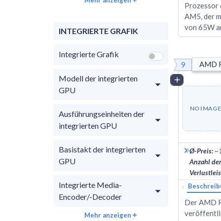
Prozessor 
AM5, der m
von 65W ar
INTEGRIERTE GRAFIK
Integrierte Grafik
9
AMD R
Modell der integrierten
Vergleich
GPU
NO IMAGE
Ausführungseinheiten der
integrierten GPU
Basistakt der integrierten
Ø-Preis
:
~
GPU
Anzahl de
Verlustlei
Integrierte Media-
‹
Beschreib
Encoder/-Decoder
Der AMD Ry
veröffentl
Mehr anzeigen