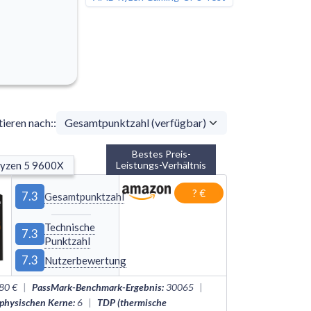
tieren nach:
:
Bestes Preis-
yzen 5 9600X
Leistungs-Verhältnis
? €
7.3
Gesamtpunktzahl
Technische
7.3
Punktzahl
7.3
Nutzerbewertung
80 €
|
PassMark-Benchmark-Ergebnis
:
30065
|
 physischen Kerne
:
6
|
TDP (thermische