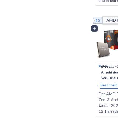
und einem 
13
AMD R
Vergleich
Ø-Preis
:
~
Anzahl de
Verlustlei
‹
Beschreib
Der AMD Ry
Zen-3-Arch
Januar 2024
12 Threads