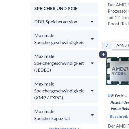
Der AMD Ry
SPEICHER UND PCIE
Prozessor 
mit 12 Thr
DDR-Speicherversion
Boost-Takt
Maximale
Speichergeschwindigkeit
7
AMD R
Vergleich
Maximale
Speichergeschwindigkeit
(JEDEC)
Maximale
Speichergeschwindigkeit
Ø-Preis
:
~
(XMP / EXPO)
Anzahl de
Verlustlei
Maximale
‹
Beschreib
Speicherkapazität
Der AMD Ry
Mehr anzeigen