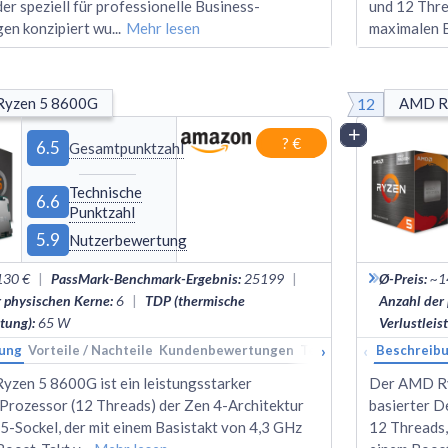
der speziell für professionelle Business-
und 12 Thre
en konzipiert wu
...
Mehr lesen
maximalen 
12
yzen 5 8600G
AMD R
Vergleich
? €
6.5
Gesamtpunktzahl
Technische
6.6
Punktzahl
5.9
Nutzerbewertung
130 €
|
PassMark-Benchmark-Ergebnis
:
25199
|
Ø-Preis
:
~1
r physischen Kerne
:
6
|
TDP (thermische
Anzahl der
stung)
:
65
W
Verlustleis
›
‹
ung
Vorteile / Nachteile
Kundenbewertungen
Technische Daten
Beschreib
Ran
zen 5 8600G ist ein leistungsstarker
Der AMD Ryz
Prozessor (12 Threads) der Zen 4-Architektur
basierter D
5-Sockel, der mit einem Basistakt von 4,3 GHz
12 Threads,