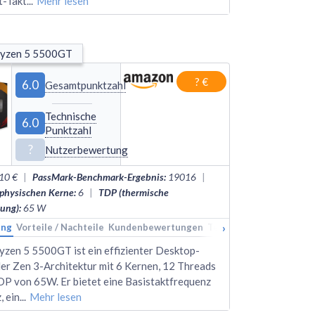
t-Takt
...
Mehr lesen
yzen 5 5500GT
? €
6.0
Gesamtpunktzahl
Technische
6.0
Punktzahl
?
Nutzerbewertung
10 €
|
PassMark-Benchmark-Ergebnis
:
19016
|
 physischen Kerne
:
6
|
TDP (thermische
tung)
:
65
W
›
ung
kings
Vorteile / Nachteile
Alternativen
Kundenbewertungen
Technische Daten
Rank
en 5 5500GT ist ein effizienter Desktop-
er Zen 3-Architektur mit 6 Kernen, 12 Threads
DP von 65W. Er bietet eine Basistaktfrequenz
, ein
...
Mehr lesen