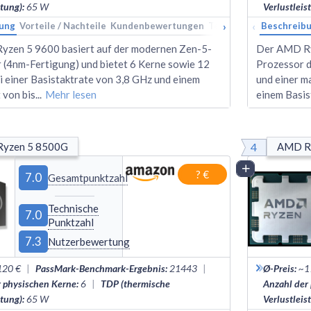
stung)
:
65
W
Verlustleis
›
‹
ung
Vorteile / Nachteile
Kundenbewertungen
Technische Daten
Beschreib
Ran
zen 5 9600 basiert auf der modernen Zen-5-
Der AMD Ryz
r (4nm-Fertigung) und bietet 6 Kerne sowie 12
Prozessor d
i einer Basistaktrate von 3,8 GHz und einem
und einer m
 von bis
...
Mehr lesen
einem Basis
4
yzen 5 8500G
AMD R
Vergleich
? €
7.0
Gesamtpunktzahl
Technische
7.0
Punktzahl
7.3
Nutzerbewertung
120 €
|
PassMark-Benchmark-Ergebnis
:
21443
|
Ø-Preis
:
~1
r physischen Kerne
:
6
|
TDP (thermische
Anzahl der
stung)
:
65
W
Verlustleis