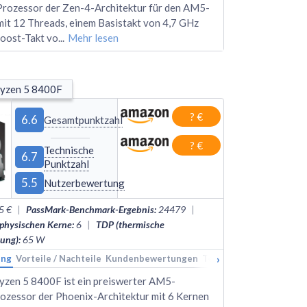
rozessor der Zen-4-Architektur für den AM5-
 mit 12 Threads, einem Basistakt von 4,7 GHz
oost-Takt vo
...
Mehr lesen
yzen 5 8400F
? €
6.6
Gesamtpunktzahl
? €
Technische
6.7
Punktzahl
5.5
Nutzerbewertung
5 €
|
PassMark-Benchmark-Ergebnis
:
24479
|
 physischen Kerne
:
6
|
TDP (thermische
tung)
:
65
W
›
ung
kings
Vorteile / Nachteile
Alternativen
Kundenbewertungen
Technische Daten
Rank
zen 5 8400F ist ein preiswerter AM5-
zessor der Phoenix-Architektur mit 6 Kernen