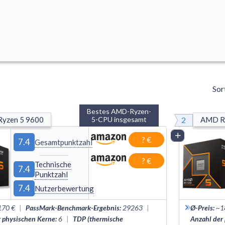
Sor
Bestes AMD-Ryzen-
2
yzen 5 9600
5-CPU insgesamt
AMD R
Vergleich
? €
7.4
Gesamtpunktzahl
? €
Technische
7.4
Punktzahl
7.4
Nutzerbewertung
170 €
|
PassMark-Benchmark-Ergebnis
:
29263
|
Ø-Preis
:
~1
r physischen Kerne
:
6
|
TDP (thermische
Anzahl der