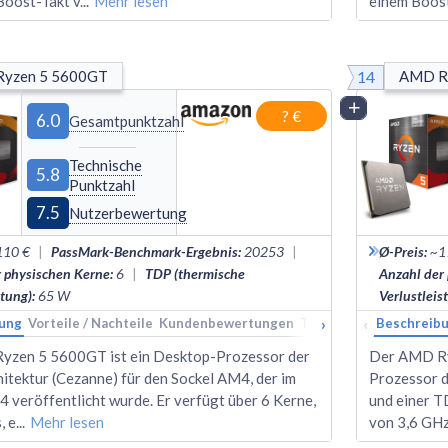
Boost-Takt v
...
Mehr lesen
einem Boos
14
yzen 5 5600GT
AMD R
Vergleich
? €
6.0
Gesamtpunktzahl
Technische
5.8
Punktzahl
7.5
Nutzerbewertung
110 €
|
PassMark-Benchmark-Ergebnis
:
20253
|
Ø-Preis
:
~1
r physischen Kerne
:
6
|
TDP (thermische
Anzahl der
stung)
:
65
W
Verlustleis
›
‹
ung
Vorteile / Nachteile
Kundenbewertungen
Technische Daten
Beschreib
Ran
zen 5 5600GT ist ein Desktop-Prozessor der
Der AMD Ryz
itektur (Cezanne) für den Sockel AM4, der im
Prozessor d
 veröffentlicht wurde. Er verfügt über 6 Kerne,
und einer T
, e
...
Mehr lesen
von 3,6 GHz