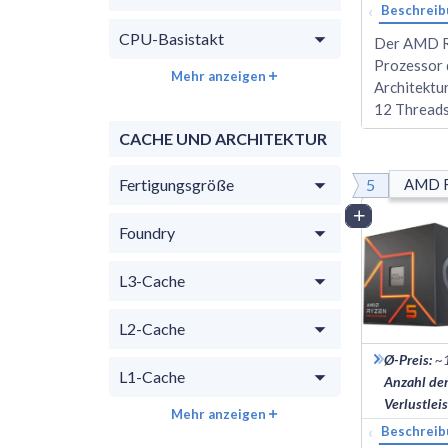
‹
Beschreib
CPU-Basistakt
Der AMD Ry
Prozessor 
Mehr anzeigen
Architektu
12 Threads)
CACHE UND ARCHITEKTUR
5
Fertigungsgröße
AMD R
Vergleich
Foundry
L3-Cache
L2-Cache
Ø-Preis
:
~
L1-Cache
Anzahl de
Verlustlei
Mehr anzeigen
‹
Beschreib