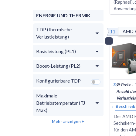
(Raphael), 
Anwendung
ENERGIE UND THERMIK
TDP (thermische
11
AMD R
Verlustleistung)
Vergleich
Basisleistung (PL1)
Boost-Leistung (PL2)
Konfigurierbare TDP
Ø-Preis
:
~
Anzahl de
Maximale
Verlustlei
Betriebstemperatur (TJ
‹
Beschreib
Max)
Der AMD Ry
Mehr anzeigen
Sechskern-
für den AM