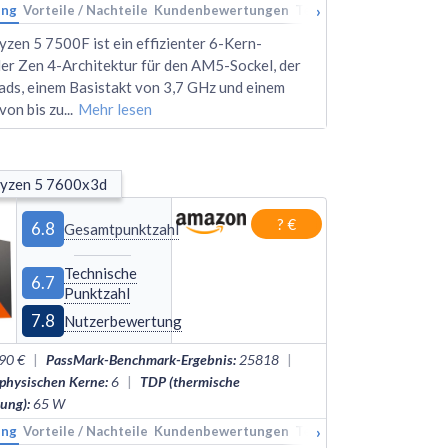
›
ung
kings
Vorteile / Nachteile
Alternativen
Kundenbewertungen
Technische Daten
Rank
en 5 7500F ist ein effizienter 6-Kern-
er Zen 4-Architektur für den AM5-Sockel, der
ads, einem Basistakt von 3,7 GHz und einem
von bis zu
...
Mehr lesen
yzen 5 7600x3d
? €
6.8
Gesamtpunktzahl
Technische
6.7
Punktzahl
7.8
Nutzerbewertung
90 €
|
PassMark-Benchmark-Ergebnis
:
25818
|
 physischen Kerne
:
6
|
TDP (thermische
tung)
:
65
W
›
ung
kings
Vorteile / Nachteile
Alternativen
Kundenbewertungen
Technische Daten
Rank