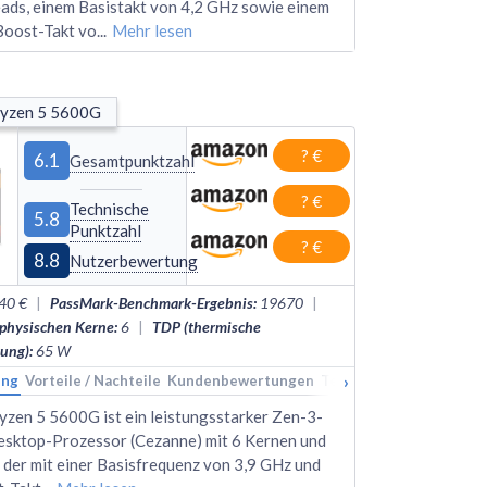
ads, einem Basistakt von 4,2 GHz sowie einem
Boost-Takt vo
...
Mehr lesen
yzen 5 5600G
? €
6.1
Gesamtpunktzahl
? €
Technische
5.8
Punktzahl
? €
8.8
Nutzerbewertung
40 €
|
PassMark-Benchmark-Ergebnis
:
19670
|
 physischen Kerne
:
6
|
TDP (thermische
tung)
:
65
W
›
ung
kings
Vorteile / Nachteile
Alternativen
Kundenbewertungen
Technische Daten
Rank
en 5 5600G ist ein leistungsstarker Zen-3-
esktop-Prozessor (Cezanne) mit 6 Kernen und
 der mit einer Basisfrequenz von 3,9 GHz und