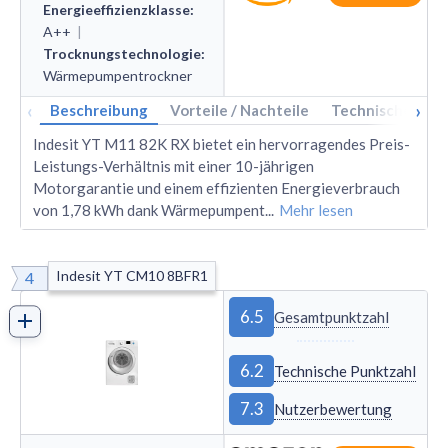
Energieeffizienzklasse
:
A++
|
Trocknungstechnologie
:
Wärmepumpen­trockner
‹
›
Beschreibung
Vorteile / Nachteile
Technische Dat
Indesit YT M11 82K RX bietet ein hervorragendes Preis-
Leistungs-Verhältnis mit einer 10-jährigen
Motorgarantie und einem effizienten Energieverbrauch
von 1,78 kWh dank Wärmepumpent
...
Mehr lesen
Indesit YT CM10 8BFR1
4
6.5
Gesamtpunktzahl
6.2
Technische Punktzahl
7.3
Nutzerbewertung