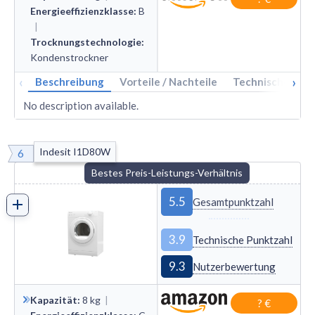
Energieeffizienzklasse
:
B
|
Trocknungstechnologie
:
Kondenstrockner
‹
›
Beschreibung
Vorteile / Nachteile
Technische Dat
No description available.
Indesit I1D80W
6
Bestes Preis-Leistungs-Verhältnis
5.5
Gesamtpunktzahl
3.9
Technische Punktzahl
9.3
Nutzerbewertung
Kapazität
:
8
kg
|
? €