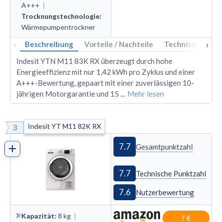
A+++
|
Trocknungstechnologie
:
Wärmepumpen­trockner
‹
›
Beschreibung
Vorteile / Nachteile
Technische Dat
Indesit YTN M11 83K RX überzeugt durch hohe
Energieeffizienz mit nur 1,42 kWh pro Zyklus und einer
A+++-Bewertung, gepaart mit einer zuverlässigen 10-
jährigen Motorgarantie und 15
...
Mehr lesen
Indesit YT M11 82K RX
3
7.7
Gesamtpunktzahl
7.7
Technische Punktzahl
7.6
Nutzerbewertung
Kapazität
:
8
kg
|
? €