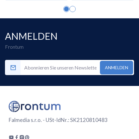
wählbaren Trocknungsgrad.
Bidirektionale und nach dem Trocknen
Bewegung:
Indesit Wäschetrockner
rotieren in beide Richtungen und bieten
ANMELDEN
eine Trommelbewegung nach dem
Trocknen zur Reduktion von Falten.
Frontum
Spezielles Filterdesign in einigen
Modellen:
Einige Indesit Wäschetrockner
ANMELDEN
verfügen über einen leicht zu reinigenden
Filter oder einen Purse-Filter zur
einfacheren Wartung.
Was sind die Hauptnachteile von
Indesit Wäschetrocknern?
Falmedia s.r.o. - USt-IdNr.: SK2120810483
Indesit Wäschetrockner haben folgende Nachteile
gegenüber anderen Marken: