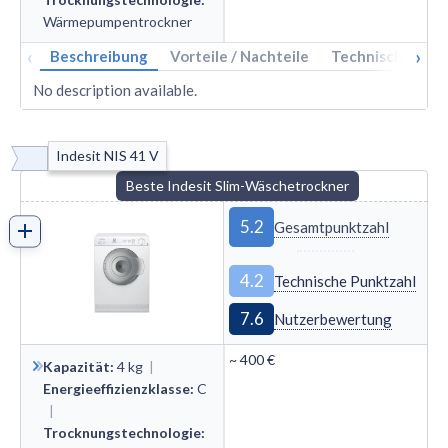
Wärmepumpen­trockner
‹
›
Beschreibung
Vorteile / Nachteile
Technische Dat
No description available.
Indesit NIS 41 V
Beste Indesit Slim-Wäschetrockner
5.2
Gesamtpunktzahl
4.2
Technische Punktzahl
7.6
Nutzerbewertung
~
400 €
Kapazität
:
4
kg
|
Energieeffizienzklasse
:
C
|
Trocknungstechnologie
: