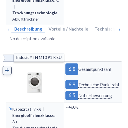
Energieeffizienzklasse
:
C
|
Trocknungstechnologie
:
Ablufttrockner
‹
›
Beschreibung
Vorteile / Nachteile
Technische Dat
No description available.
Indesit YTN M10 91 R EU
6.8
Gesamtpunktzahl
6.9
Technische Punktzahl
6.5
Nutzerbewertung
~
460 €
Kapazität
:
9
kg
|
Energieeffizienzklasse
:
A+
|
Trocknungstechnologie
: