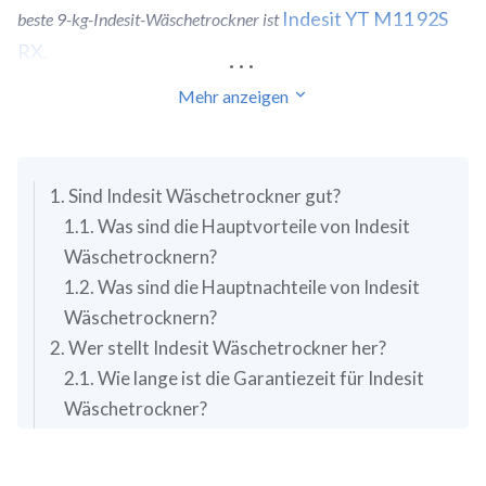
Indesit YT M11 92S
beste 9-kg-Indesit-Wäschetrockner ist
RX
.
...
Indesit YT
Mehr anzeigen
Wenn Sie ein begrenztes Budget haben, sollten Sie
M11 92S RX
in Betracht ziehen, den besten günstigen Indesit
Wäschetrockner. Er kostet 380 € und hat eine Gesamtpunktzahl
von 7.83 Punkten.
1. Sind Indesit Wäschetrockner gut?
1.1. Was sind die Hauptvorteile von Indesit
Wäschetrocknern?
1.2. Was sind die Hauptnachteile von Indesit
Wäschetrocknern?
2. Wer stellt Indesit Wäschetrockner her?
2.1. Wie lange ist die Garantiezeit für Indesit
Wäschetrockner?
3. Worauf sollten Sie bei der Wahl des besten
Indesit-Wäschetrockners achten?