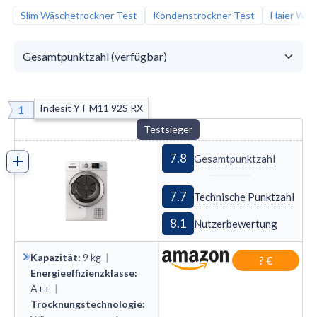
Slim Wäschetrockner Test
Kondenstrockner Test
Haier Wäs
Indesit YT M11 92S RX
1
Testsieger
7.8
Gesamtpunktzahl
7.7
Technische Punktzahl
8.1
Nutzerbewertung
Kapazität
:
9
kg
|
? €
Energieeffizienzklasse
:
A++
|
Trocknungstechnologie
: