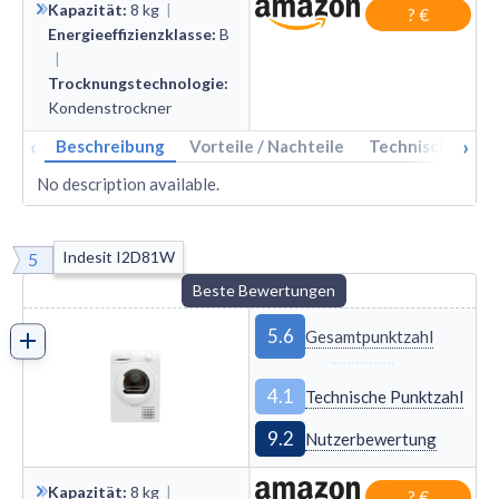
Kapazität
:
8
kg
|
? €
Energieeffizienzklasse
:
B
|
Trocknungstechnologie
:
Kondenstrockner
‹
›
Beschreibung
Vorteile / Nachteile
Technische Dat
No description available.
Indesit I2D81W
5
Beste Bewertungen
5.6
Gesamtpunktzahl
4.1
Technische Punktzahl
9.2
Nutzerbewertung
Kapazität
:
8
kg
|
? €