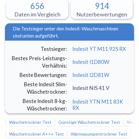
656
914
Daten im Vergleich
Nutzerbewertungen
Die Testsieger unter den Indesit-Waschmaschinen
sind unten aufgeführt.
Testsieger
:
Indesit YT M11 92S RX
Bestes Preis-Leistungs-
Indesit I1D80W
Verhältnis
:
Beste Bewertungen
:
Indesit I2D81W
Beste Indesit Slim-
Indesit NIS 41 V
Wäschetrockner
:
Beste Indesit 8-kg-
Indesit YTN M11 83K
RX
Wäschetrockner
:
Wäschetrockner Test
Günstige Wäschetrockner Test
Wäsch
Wäschetrockner A+++ Test
Wärmepumpentrockner Test
Sm