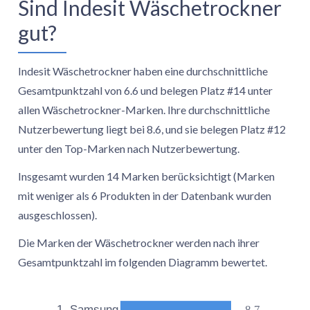
Sind Indesit Wäschetrockner
3.1. Was ist der häufigste Typ von Indesit-
gut?
Wäschetrocknern?
3.2. Welche Kapazitäten gibt es bei Indesit-
Wäschetrocknern?
Indesit Wäschetrockner haben eine durchschnittliche
3.3. Wie energieeffizient sind Indesit-
Gesamtpunktzahl von 6.6 und belegen Platz #14 unter
Wäschetrockner?
allen Wäschetrockner-Marken. Ihre durchschnittliche
3.4. Wie laut sind Indesit-Wäschetrockner?
Nutzerbewertung liegt bei 8.6, und sie belegen Platz #12
3.5. Wie viele Trockenprogramme bieten
unter den Top-Marken nach Nutzerbewertung.
Indesit-Wäschetrockner?
Insgesamt wurden 14 Marken berücksichtigt (Marken
3.6. Welche Trockenfunktionen haben Indesit
mit weniger als 6 Produkten in der Datenbank wurden
Wäschetrockner?
ausgeschlossen).
3.7. Welche Funktionen beinhalten Indesit
Wäschetrockner?
Die Marken der Wäschetrockner werden nach ihrer
Gesamtpunktzahl im folgenden Diagramm bewertet.
8.7