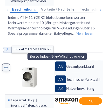
Wärmepumpen­trockner
‹
›
Beschreibung
Vorteile / Nachteile
Technische Dat
Indesit YT M11 92S RX bietet bemerkenswerten
Mehrwert mit einer 10-jährigen Motorgarantie und
Wärmepumpentechnologie für 9-kg-Ladungen über 15
Spezialprogramme, darunter Babypflege
...
Mehr lesen
Indesit YTN M11 83K RX
2
Beste Indesit 8-kg-Wäschetrockner
7.8
Gesamtpunktzahl
7.9
Technische Punktzahl
7.6
Nutzerbewertung
Kapazität
:
8
kg
|
? €
Energieeffizienzklasse
: