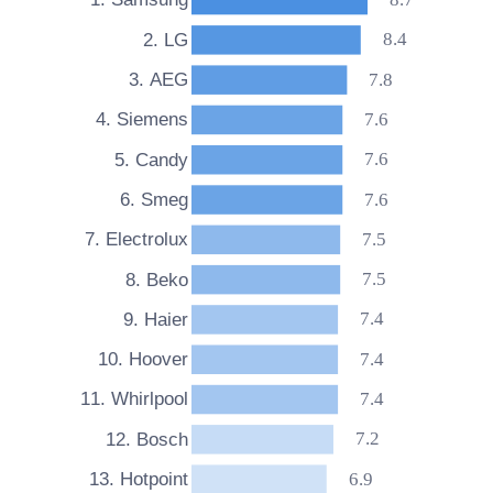
1. Samsung
8.4
2. LG
7.8
3. AEG
7.6
4. Siemens
7.6
5. Candy
7.6
6. Smeg
7.5
7. Electrolux
7.5
8. Beko
7.4
9. Haier
7.4
10. Hoover
7.4
11. Whirlpool
7.2
12. Bosch
6.9
13. Hotpoint