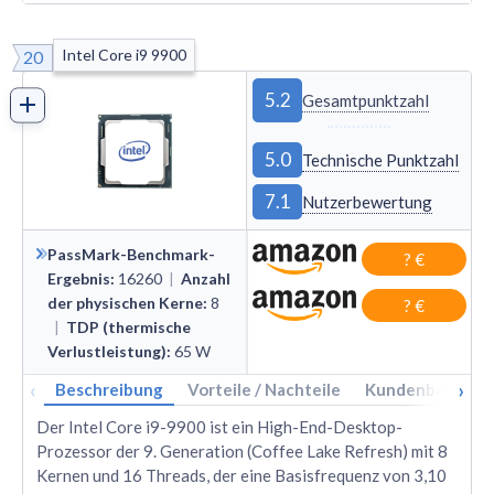
Intel Core i9 9900
20
5.2
Gesamtpunktzahl
5.0
Technische Punktzahl
7.1
Nutzerbewertung
PassMark-Benchmark-
? €
Ergebnis
:
16260
|
Anzahl
der physischen Kerne
:
8
? €
|
TDP (thermische
Verlustleistung)
:
65
W
‹
›
Beschreibung
Vorteile / Nachteile
Kundenbewertu
Der Intel Core i9-9900 ist ein High-End-Desktop-
Prozessor der 9. Generation (Coffee Lake Refresh) mit 8
Kernen und 16 Threads, der eine Basisfrequenz von 3,10