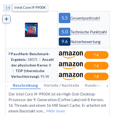
Intel Core i9 9900K
19
5.5
Gesamtpunktzahl
5.0
Technische Punktzahl
9.6
Nutzerbewertung
PassMark-Benchmark-
? €
Ergebnis
:
18071
|
Anzahl
der physischen Kerne
:
8
? €
|
TDP (thermische
Verlustleistung)
:
95
W
? €
‹
›
Beschreibung
Vorteile / Nachteile
Kundenbewertu
Der Intel Core i9-9900K ist ein High-End-Desktop-
Prozessor der 9. Generation (Coffee Lake) mit 8 Kernen,
16 Threads und einem 16 MB Smart Cache. Er arbeitet mit
einem Basistakt von
...
Mehr lesen