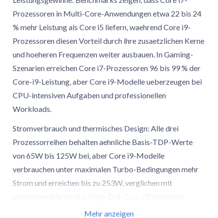
Prozessoren in Multi-Core-Anwendungen etwa 22 bis 24
% mehr Leistung als Core i5 liefern, waehrend Core i9-
Prozessoren diesen Vorteil durch ihre zusaetzlichen Kerne
und hoeheren Frequenzen weiter ausbauen. In Gaming-
Szenarien erreichen Core i7-Prozessoren 96 bis 99 % der
Core-i9-Leistung, aber Core i9-Modelle ueberzeugen bei
CPU-intensiven Aufgaben und professionellen
Workloads.
Stromverbrauch und thermisches Design: Alle drei
Prozessorreihen behalten aehnliche Basis-TDP-Werte
von 65W bis 125W bei, aber Core i9-Modelle
verbrauchen unter maximalen Turbo-Bedingungen mehr
Strom und erreichen bis zu 253W, verglichen mit
aehnlichen Werten bei High-End-Core-i7-Varianten.
Dieser hoehere Stromverbrauch stuetzt die gesteigerten
Mehr anzeigen