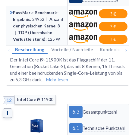
PassMark-Benchmark-
? €
Ergebnis
:
24952
|
Anzahl
der physischen Kerne
:
8
? €
|
TDP (thermische
Verlustleistung)
:
125
W
? €
‹
›
Beschreibung
Vorteile / Nachteile
Kundenbewertu
Der Intel Core i9-11900K ist das Flaggschiff der 11.
Generation (Rocket Lake-S), das mit 8 Kernen, 16 Threads
und einer beeindruckenden Single-Core-Leistung von bis
zu 5,3 GHz dank
...
Mehr lesen
Intel Core i9 11900
12
6.3
Gesamtpunktzahl
6.1
Technische Punktzahl