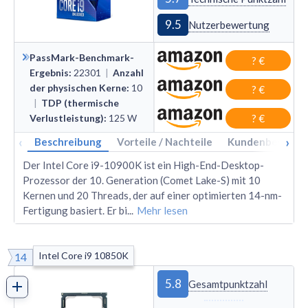
9.5
Nutzerbewertung
PassMark-Benchmark-
? €
Ergebnis
:
22301
|
Anzahl
der physischen Kerne
:
10
? €
|
TDP (thermische
Verlustleistung)
:
125
W
? €
‹
›
Beschreibung
Vorteile / Nachteile
Kundenbewertu
Der Intel Core i9-10900K ist ein High-End-Desktop-
Prozessor der 10. Generation (Comet Lake-S) mit 10
Kernen und 20 Threads, der auf einer optimierten 14-nm-
Fertigung basiert. Er bi
...
Mehr lesen
Intel Core i9 10850K
14
5.8
Gesamtpunktzahl