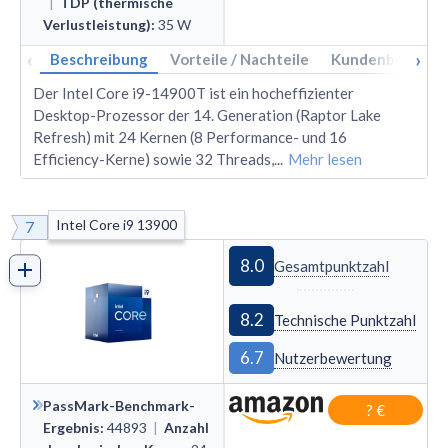
|
TDP (thermische
Verlustleistung)
:
35
W
‹
›
Beschreibung
Vorteile / Nachteile
Kundenbewertu
Der Intel Core i9-14900T ist ein hocheffizienter
Desktop-Prozessor der 14. Generation (Raptor Lake
Refresh) mit 24 Kernen (8 Performance- und 16
Efficiency-Kerne) sowie 32 Threads,
...
Mehr lesen
Intel Core i9 13900
7
8.0
Gesamtpunktzahl
8.2
Technische Punktzahl
6.7
Nutzerbewertung
PassMark-Benchmark-
? €
Ergebnis
:
44893
|
Anzahl