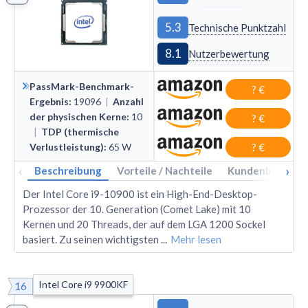
5.3
Technische Punktzahl
8.1
Nutzerbewertung
PassMark-Benchmark-
? €
Ergebnis
:
19096
|
Anzahl
der physischen Kerne
:
10
? €
|
TDP (thermische
Verlustleistung)
:
65
W
? €
‹
›
Beschreibung
Vorteile / Nachteile
Kundenbewertu
Der Intel Core i9-10900 ist ein High-End-Desktop-
Prozessor der 10. Generation (Comet Lake) mit 10
Kernen und 20 Threads, der auf dem LGA 1200 Sockel
basiert. Zu seinen wichtigsten
...
Mehr lesen
Intel Core i9 9900KF
16