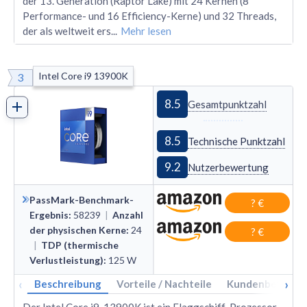
der 13. Generation (Raptor Lake) mit 24 Kernen (8
Performance- und 16 Efficiency-Kerne) und 32 Threads,
der als weltweit ers
...
Mehr lesen
Intel Core i9 13900K
3
8.5
Gesamtpunktzahl
8.5
Technische Punktzahl
9.2
Nutzerbewertung
PassMark-Benchmark-
? €
Ergebnis
:
58239
|
Anzahl
der physischen Kerne
:
24
? €
|
TDP (thermische
Verlustleistung)
:
125
W
‹
›
Beschreibung
Vorteile / Nachteile
Kundenbewertu