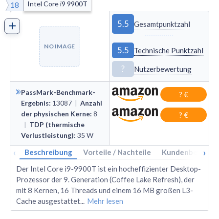
Intel Core i9 9900T
18
5.5
Gesamtpunktzahl
NO IMAGE
5.5
Technische Punktzahl
?
Nutzerbewertung
PassMark-Benchmark-
? €
Ergebnis
:
13087
|
Anzahl
der physischen Kerne
:
8
? €
|
TDP (thermische
Verlustleistung)
:
35
W
‹
›
Beschreibung
Vorteile / Nachteile
Kundenbewertu
Der Intel Core i9-9900T ist ein hocheffizienter Desktop-
Prozessor der 9. Generation (Coffee Lake Refresh), der
mit 8 Kernen, 16 Threads und einem 16 MB großen L3-
Cache ausgestattet
...
Mehr lesen