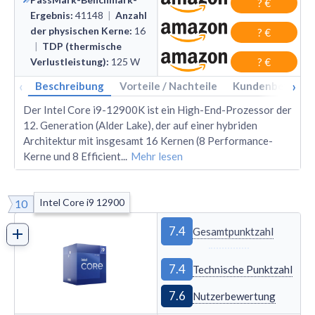
? €
Ergebnis
:
41148
|
Anzahl
der physischen Kerne
:
16
? €
|
TDP (thermische
Verlustleistung)
:
125
W
? €
‹
›
Beschreibung
Vorteile / Nachteile
Kundenbewertu
Der Intel Core i9-12900K ist ein High-End-Prozessor der
12. Generation (Alder Lake), der auf einer hybriden
Architektur mit insgesamt 16 Kernen (8 Performance-
Kerne und 8 Efficient
...
Mehr lesen
Intel Core i9 12900
10
7.4
Gesamtpunktzahl
7.4
Technische Punktzahl
7.6
Nutzerbewertung