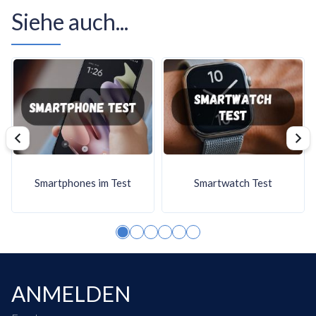
Leistungsfaehigkeiten.
Siehe auch...
Zielanwendungen: Core i5-Prozessoren eignen sich fuer
allgemeines Computing und gelegentliches Gaming, Core
i7-Modelle bewaeltigen Gaming und Content-Erstellung
effektiv, waehrend Core i9-Prozessoren auf High-End-
Gaming, 4K-Videobearbeitung, KI-Workloads und
professionelle Rendering-Aufgaben abzielen. Die Core-
i9-Reihe ist Intels Premium-Angebot fuer Nutzer, die
maximale Leistung und starke Multitasking-Faehigkeiten
Smartphones im Test
Smartwatch Test
brauchen.
Die folgende Grafik vergleicht die Anzahl der physischen
Kerne in Intel Core i9-CPUs.
ANMELDEN
50 %
40 %