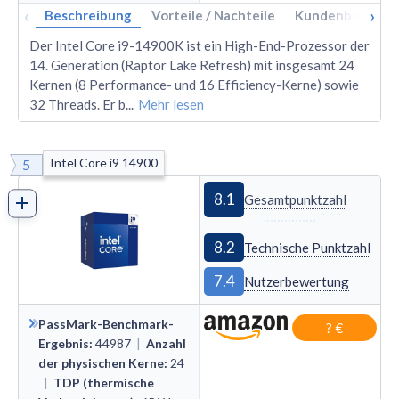
‹
›
Beschreibung
Vorteile / Nachteile
Kundenbewertu
Der Intel Core i9-14900K ist ein High-End-Prozessor der
14. Generation (Raptor Lake Refresh) mit insgesamt 24
Kernen (8 Performance- und 16 Efficiency-Kerne) sowie
32 Threads. Er b
...
Mehr lesen
Intel Core i9 14900
5
8.1
Gesamtpunktzahl
8.2
Technische Punktzahl
7.4
Nutzerbewertung
PassMark-Benchmark-
? €
Ergebnis
:
44987
|
Anzahl
der physischen Kerne
:
24
|
TDP (thermische