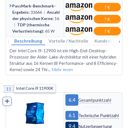
PassMark-Benchmark-
? €
Ergebnis
:
33666
|
Anzahl
der physischen Kerne
:
16
? €
|
TDP (thermische
Verlustleistung)
:
65
W
? €
‹
›
Beschreibung
Vorteile / Nachteile
Kundenbewertu
Der Intel Core i9-12900 ist ein High-End-Desktop-
Prozessor der Alder-Lake-Architektur mit einer hybriden
Struktur aus 16 Kernen (8 Performance- und 8 Efficiency-
Kerne) sowie 24 Thr
...
Mehr lesen
Intel Core i9 11900K
11
6.4
Gesamtpunktzahl
6.1
Technische Punktzahl
9.4
Nutzerbewertung