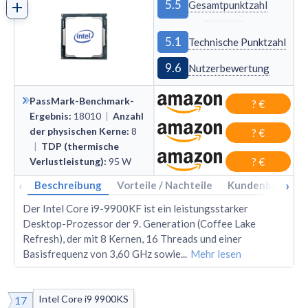
5.5
Gesamtpunktzahl
5.1
Technische Punktzahl
9.6
Nutzerbewertung
PassMark-Benchmark-
? €
Ergebnis
:
18010
|
Anzahl
der physischen Kerne
:
8
? €
|
TDP (thermische
Verlustleistung)
:
95
W
? €
‹
›
Beschreibung
Vorteile / Nachteile
Kundenbewertu
Der Intel Core i9-9900KF ist ein leistungsstarker
Desktop-Prozessor der 9. Generation (Coffee Lake
Refresh), der mit 8 Kernen, 16 Threads und einer
Basisfrequenz von 3,60 GHz sowie
...
Mehr lesen
Intel Core i9 9900KS
17