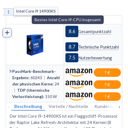
Intel Core i9 14900KS
1
Bestes Intel-Core-i9-CPU insgesamt
8.6
Gesamtpunktzahl
8.7
Technische Punktzahl
7.5
Nutzerbewertung
PassMark-Benchmark-
? €
Ergebnis
:
60243
|
Anzahl
der physischen Kerne
:
24
? €
|
TDP (thermische
Verlustleistung)
:
150
W
? €
‹
›
Beschreibung
Vorteile / Nachteile
Kundenbewertu
Der Intel Core i9-14900KS ist ein Flaggschiff-Prozessor
der Raptor Lake Refresh-Architektur mit 24 Kernen (8