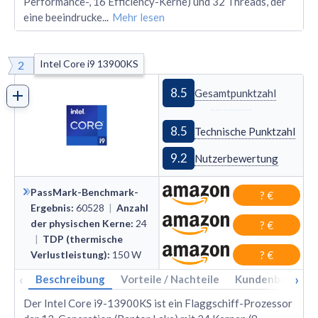
Performance-, 16 Efficiency-Kerne) und 32 Threads, der
eine beeindrucke
...
Mehr lesen
Intel Core i9 13900KS
2
8.5
Gesamtpunktzahl
8.5
Technische Punktzahl
9.2
Nutzerbewertung
PassMark-Benchmark-
? €
Ergebnis
:
60528
|
Anzahl
der physischen Kerne
:
24
? €
|
TDP (thermische
Verlustleistung)
:
150
W
? €
‹
›
Beschreibung
Vorteile / Nachteile
Kundenbewertu
Der Intel Core i9-13900KS ist ein Flaggschiff-Prozessor