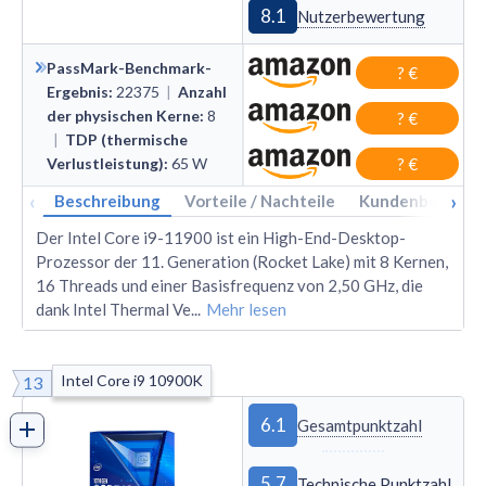
8.1
Nutzerbewertung
PassMark-Benchmark-
? €
Ergebnis
:
22375
|
Anzahl
der physischen Kerne
:
8
? €
|
TDP (thermische
Verlustleistung)
:
65
W
? €
‹
›
Beschreibung
Vorteile / Nachteile
Kundenbewertu
Der Intel Core i9-11900 ist ein High-End-Desktop-
Prozessor der 11. Generation (Rocket Lake) mit 8 Kernen,
16 Threads und einer Basisfrequenz von 2,50 GHz, die
dank Intel Thermal Ve
...
Mehr lesen
Intel Core i9 10900K
13
6.1
Gesamtpunktzahl
5.7
Technische Punktzahl