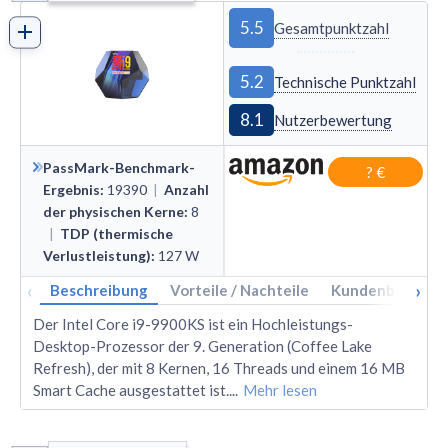
5.5
Gesamtpunktzahl
5.2
Technische Punktzahl
8.1
Nutzerbewertung
PassMark-Benchmark-
? €
Ergebnis
:
19390
|
Anzahl
der physischen Kerne
:
8
|
TDP (thermische
Verlustleistung)
:
127
W
‹
›
Beschreibung
Vorteile / Nachteile
Kundenbewertu
Der Intel Core i9-9900KS ist ein Hochleistungs-
Desktop-Prozessor der 9. Generation (Coffee Lake
Refresh), der mit 8 Kernen, 16 Threads und einem 16 MB
Smart Cache ausgestattet ist.
...
Mehr lesen