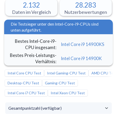
2.132
28.283
Daten im Vergleich
Nutzerbewertungen
Die Testsieger unter den Intel-Core-i9-CPUs sind
unten aufgeführt.
Bestes Intel-Core-i9-
Intel Core i9 14900KS
CPU insgesamt
:
Bestes Preis-Leistungs-
Intel Core i9 14900K
Verhältnis
:
Intel Core CPU Test
Intel Gaming-CPU Test
AMD CPU Test
Desktop-CPU Test
Gaming-CPU Test
Intel Core i7 CPU Test
Intel Xeon CPU Test