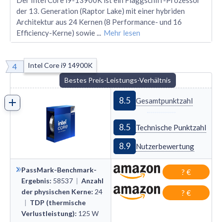
Der Intel Core i9-13900K ist ein Flaggschiff-Prozessor
der 13. Generation (Raptor Lake) mit einer hybriden
Architektur aus 24 Kernen (8 Performance- und 16
Efficiency-Kerne) sowie
...
Mehr lesen
Intel Core i9 14900K
4
Bestes Preis-Leistungs-Verhältnis
8.5
Gesamtpunktzahl
8.5
Technische Punktzahl
8.9
Nutzerbewertung
PassMark-Benchmark-
? €
Ergebnis
:
58537
|
Anzahl
der physischen Kerne
:
24
? €
|
TDP (thermische
Verlustleistung)
:
125
W