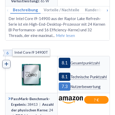
Verlustleistung)
:
65
W
‹
›
Beschreibung
Vorteile / Nachteile
Kundenbewertu
Der Intel Core i9-14900 aus der Raptor Lake Refresh-
Serie ist ein High-End-Desktop-Prozessor mit 24 Kernen
(8 Performance- und 16 Efficiency-Kerne) und 32
Threads, der eine maximal
...
Mehr lesen
Intel Core i9 14900T
6
8.1
Gesamtpunktzahl
8.1
Technische Punktzahl
7.3
Nutzerbewertung
PassMark-Benchmark-
? €
Ergebnis
:
38413
|
Anzahl
der physischen Kerne
:
24