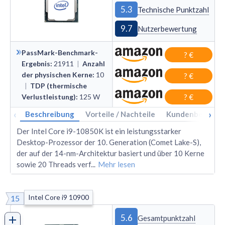
5.3
Technische Punktzahl
9.7
Nutzerbewertung
PassMark-Benchmark-
? €
Ergebnis
:
21911
|
Anzahl
der physischen Kerne
:
10
? €
|
TDP (thermische
Verlustleistung)
:
125
W
? €
‹
›
Beschreibung
Vorteile / Nachteile
Kundenbewertu
Der Intel Core i9-10850K ist ein leistungsstarker
Desktop-Prozessor der 10. Generation (Comet Lake-S),
der auf der 14-nm-Architektur basiert und über 10 Kerne
sowie 20 Threads verf
...
Mehr lesen
Intel Core i9 10900
15
5.6
Gesamtpunktzahl