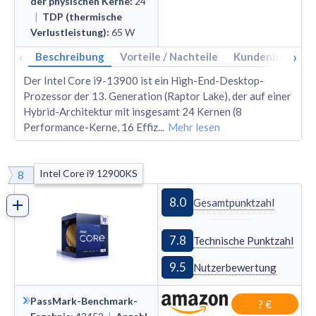
der physischen Kerne
:
24
|
TDP (thermische
Verlustleistung)
:
65
W
‹
›
Beschreibung
Vorteile / Nachteile
Kundenbewertu
Der Intel Core i9-13900 ist ein High-End-Desktop-
Prozessor der 13. Generation (Raptor Lake), der auf einer
Hybrid-Architektur mit insgesamt 24 Kernen (8
Performance-Kerne, 16 Effiz
...
Mehr lesen
Intel Core i9 12900KS
8
8.0
Gesamtpunktzahl
7.8
Technische Punktzahl
9.5
Nutzerbewertung
PassMark-Benchmark-
? €