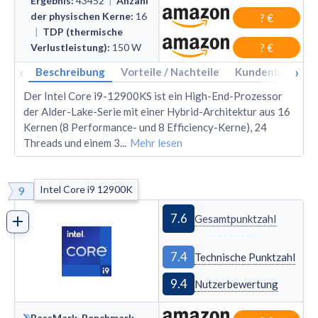
Ergebnis
:
43452
|
Anzahl
der physischen Kerne
:
16
? €
|
TDP (thermische
Verlustleistung)
:
150
W
? €
‹
›
Beschreibung
Vorteile / Nachteile
Kundenbewertu
Der Intel Core i9-12900KS ist ein High-End-Prozessor
der Alder-Lake-Serie mit einer Hybrid-Architektur aus 16
Kernen (8 Performance- und 8 Efficiency-Kerne), 24
Threads und einem 3
...
Mehr lesen
Intel Core i9 12900K
9
7.6
Gesamtpunktzahl
7.4
Technische Punktzahl
9.4
Nutzerbewertung
PassMark-Benchmark-