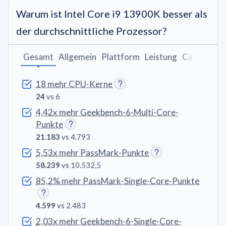
Warum ist Intel Core i9 13900K besser als
der durchschnittliche Prozessor?
Gesamt
Allgemein
Plattform
Leistung
Cache und 
18 mehr CPU-Kerne
24
vs 6
4,42x mehr Geekbench-6-Multi-Core-
Punkte
21.183
vs 4.793
5,53x mehr PassMark-Punkte
58.239
vs 10.532,5
85,2% mehr PassMark-Single-Core-Punkte
4.599
vs 2.483
2,03x mehr Geekbench-6-Single-Core-