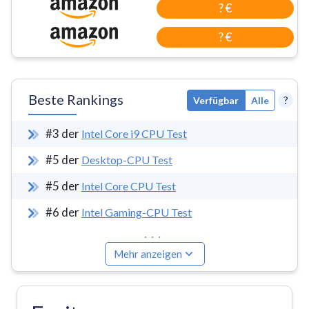
? €
? €
Beste Rankings
?
Verfügbar
Alle
#
3
der
Intel Core i9 CPU Test
#
5
der
Desktop-CPU Test
#
5
der
Intel Core CPU Test
#
6
der
Intel Gaming-CPU Test
...
Mehr anzeigen