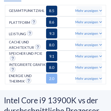
betrachten sind jedoch die sehr hohe
Leistungsaufnahme von bis zu 253 Watt unter
8.5
GESAMTPUNKTZAHL
Mehr anzeigen
Last und die damit verbundene enorme
8.6
Mehr anzeigen
PLATTFORM
Hitzeentwicklung, die eine leistungsstarke
Kühllösung zwingend erforderlich macht.
9.3
Mehr anzeigen
LEISTUNG
CACHE UND
8.0
Mehr anzeigen
ARCHITEKTUR
SPEICHER UND PCIE
9.1
Mehr anzeigen
INTEGRIERTE GRAFIK
8.0
Mehr anzeigen
ENERGIE UND
2.0
Mehr anzeigen
THERMIK
Intel Core i9 13900K vs der
durchschnittliche Prozessor