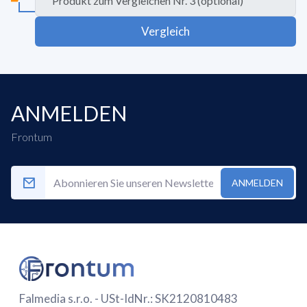
Vergleich
ANMELDEN
Frontum
ANMELDEN
Falmedia s.r.o. - USt-IdNr.: SK2120810483