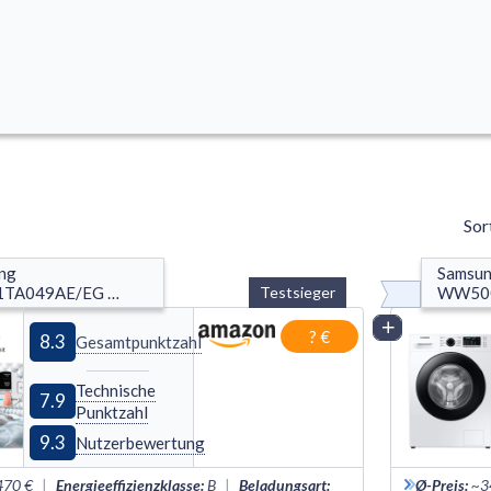
Sor
ng 
Samsu
TA049AE/EG 
Testsieger
WW50
00T
Vergleich
? €
8.3
Gesamtpunktzahl
Technische
7.9
Punktzahl
9.3
Nutzerbewertung
470 €
|
Energieeffizienzklasse
:
B
|
Beladungsart
:
Ø-Preis
:
~3