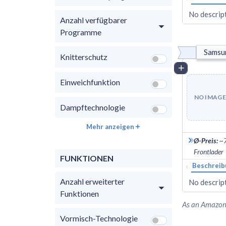
No descript
Anzahl verfügbarer
Programme
Sams
Knitterschutz
Vergleich
Einweichfunktion
NO IMAGE
Dampftechnologie
Mehr anzeigen
Ø-Preis
:
~
Frontlader
FUNKTIONEN
‹
Beschreib
Anzahl erweiterter
No descript
Funktionen
As an Amazon 
Vormisch-Technologie