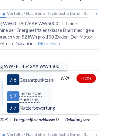
›
ung
Vorteile / Nachteile
Technische Daten
Rankings
Alternativen
ng WW70TA026AE WW5000T ist eine
ne der Energieeffizienzklasse B mit niedrigem
brauch von 52 kWh pro 100 Zyklen. Der Motor
weiterte Garantie
...
Mehr lesen
ng WW7ET4543AX WW4500T
N/A
~720 €
7.6
Gesamtpunktzahl
Technische
6.7
Punktzahl
9.7
Nutzerbewertung
20 €
|
Energieeffizienzklasse
:
D
|
Beladungsart
:
›
ung
Vorteile / Nachteile
Technische Daten
Rankings
Alternativen