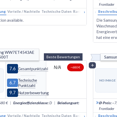
Frontlader
›
‹
ung
Vorteile / Nachteile
Technische Daten
Rankings
Alternativen
Beschreib
ion available.
Die Samsu
Waschmaschi
Energiever
hat eine er
ng WW7ET4543AE 
00T
Beste Bewertungen
Samsu
Vergleich
N/A
~680 €
7.6
Gesamtpunktzahl
Technische
NO IMAGE
6.7
Punktzahl
9.7
Nutzerbewertung
680 €
|
Energieeffizienzklasse
:
D
|
Beladungsart
:
Ø-Preis
:
~7
Frontlader
›
‹
ung
Vorteile / Nachteile
Technische Daten
Rankings
Alternativen
Beschreib