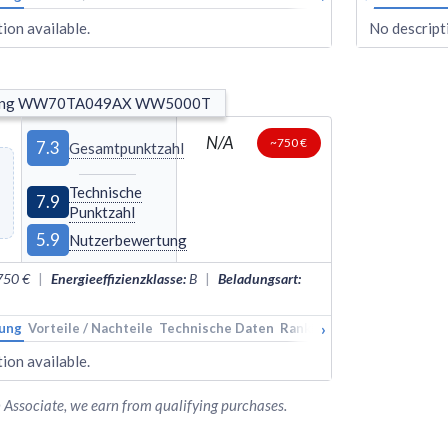
ion available.
No descripti
ung WW70TA049AX WW5000T
N/A
~750 €
7.3
Gesamtpunktzahl
Technische
7.9
Punktzahl
5.9
Nutzerbewertung
750 €
|
Energieeffizienzklasse
:
B
|
Beladungsart
:
›
ung
Vorteile / Nachteile
Technische Daten
Rankings
Alternativen
ion available.
Associate, we earn from qualifying purchases.