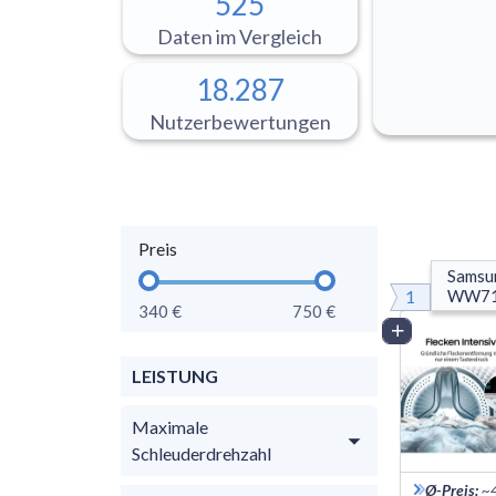
525
Daten im Vergleich
18.287
Nutzerbewertungen
Preis
Samsu
1
WW71
340 €
750 €
WW50
Vergleich
LEISTUNG
Maximale
Schleuderdrehzahl
Ø-Preis
:
~