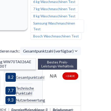
6 kg Waschmaschinen Test
7 kg Waschmaschinen Test
8 kg Waschmaschinen Test
Samsung Waschmaschinen
Test
Bosch Waschmaschinen Test
tieren nach:
:
ng WW70TA026AE 
Bestes Preis-
00T
Leistungs-Verhältnis
N/A
~340 €
8.2
Gesamtpunktzahl
Technische
7.7
Punktzahl
9.3
Nutzerbewertung
40 €
|
Energieeffizienzklasse
:
B
|
Beladungsart
: