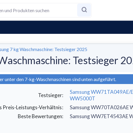
sung 7 kg Waschmaschine: Testsieger 2025
 Waschmaschine: Testsieger 2
er unter den 7-kg-Waschmaschinen sind unten aufgeführt.
Samsung WW71TA049AE/
Testsieger
:
WW5000T
s Preis-Leistungs-Verhältnis
:
Samsung WW70TA026AE 
Beste Bewertungen
:
Samsung WW7ET4543AE 