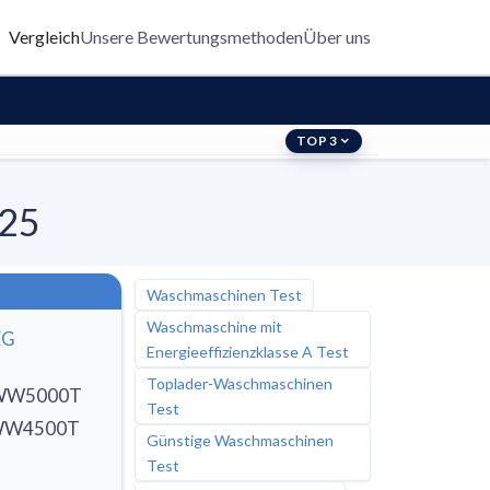
Vergleich
Unsere Bewertungsmethoden
Über uns
TOP 3
025
Waschmaschinen Test
Waschmaschine mit
EG
Energieeffizienzklasse A Test
Toplader-Waschmaschinen
WW5000T
Test
WW4500T
Günstige Waschmaschinen
Test