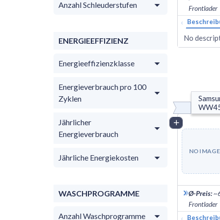
Anzahl Schleuderstufen
Frontlader
‹
Beschreib
No descript
ENERGIEEFFIZIENZ
Energieeffizienzklasse
Energieverbrauch pro 100
Zyklen
Samsu
WW45
Jährlicher
Vergleich
Energieverbrauch
NO IMAGE
Jährliche Energiekosten
WASCHPROGRAMME
Ø-Preis
:
~
Frontlader
Anzahl Waschprogramme
‹
Beschreib