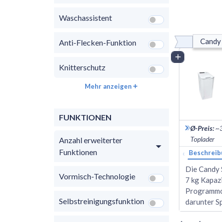
Waschassistent
Candy
Anti-Flecken-Funktion
Vergleich
Knitterschutz
Mehr anzeigen
FUNKTIONEN
Ø-Preis
:
~
Toplader
Anzahl erweiterter
Funktionen
‹
Beschreib
Die Candy 
Vormisch-Technologie
7 kg Kapazi
Programmop
Selbstreinigungsfunktion
darunter S