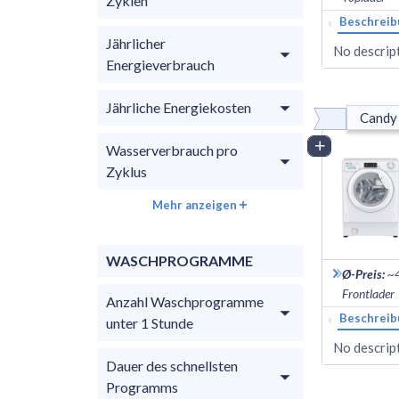
Zyklen
‹
Beschreib
Jährlicher
No descript
Energieverbrauch
Jährliche Energiekosten
Candy
Vergleich
Wasserverbrauch pro
Zyklus
Mehr anzeigen
WASCHPROGRAMME
Ø-Preis
:
~
Frontlader
Anzahl Waschprogramme
‹
Beschreib
unter 1 Stunde
No descript
Dauer des schnellsten
Programms