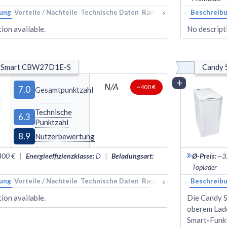
›
‹
ung
Vorteile / Nachteile
Technische Daten
Rankings
Alternativen
Beschreib
ion available.
No descripti
 Smart CBW27D1E-S
Candy 
Vergleich
N/A
~400 €
7.0
Gesamtpunktzahl
Technische
6.3
Punktzahl
8.9
Nutzerbewertung
400 €
|
Energieeffizienzklasse
:
D
|
Beladungsart
:
Ø-Preis
:
~3
Toplader
›
‹
ung
Vorteile / Nachteile
Technische Daten
Rankings
Alternativen
Beschreib
ion available.
Die Candy S
oberem Lade
Smart-Funk