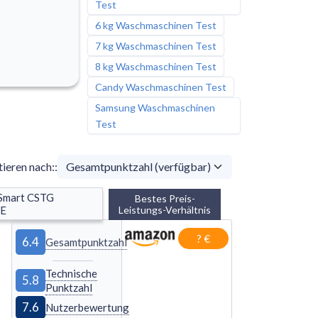
Test
6 kg Waschmaschinen Test
7 kg Waschmaschinen Test
8 kg Waschmaschinen Test
Candy Waschmaschinen Test
Samsung Waschmaschinen
Test
tieren nach:
:
Smart CSTG 
Bestes Preis-
E
Leistungs-Verhältnis
? €
6.4
Gesamtpunktzahl
Technische
5.8
Punktzahl
7.6
Nutzerbewertung