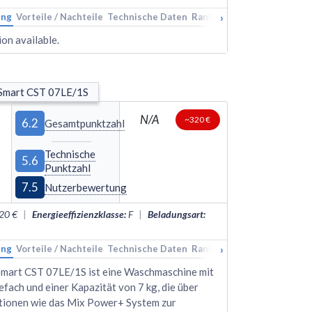
›
ung
Vorteile / Nachteile
Technische Daten
Rankings
Alternativen
on available.
Smart CST 07LE/1S
N/A
~320 €
6.2
Gesamtpunktzahl
Technische
5.6
Punktzahl
7.5
Nutzerbewertung
20 €
|
Energieeffizienzklasse
:
F
|
Beladungsart
:
›
ung
Vorteile / Nachteile
Technische Daten
Rankings
Alternativen
mart CST 07LE/1S ist eine Waschmaschine mit
fach und einer Kapazität von 7 kg, die über
tionen wie das Mix Power+ System zur