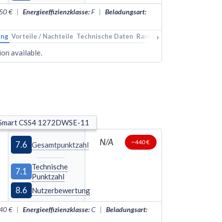
50 €
|
Energieeffizienzklasse
:
F
|
Beladungsart
:
›
ung
Vorteile / Nachteile
Technische Daten
Rankings
Alternativen
on available.
 Smart CSS4 1272DWSE-11
N/A
~440 €
7.6
Gesamtpunktzahl
Technische
7.1
Punktzahl
8.6
Nutzerbewertung
40 €
|
Energieeffizienzklasse
:
C
|
Beladungsart
: