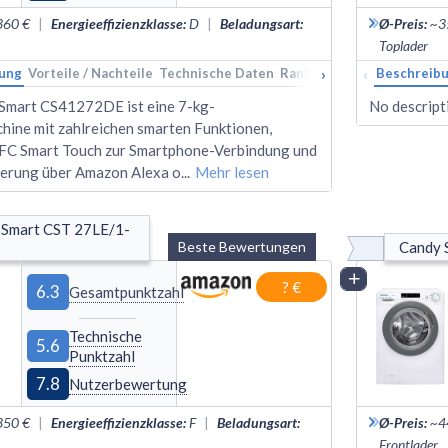
360 €
|
Energieeffizienzklasse
:
D
|
Beladungsart
:
Ø-Preis
:
~3
Toplader
›
‹
ung
Vorteile / Nachteile
Technische Daten
Rankings
Alternativen
Beschreib
Smart CS41272DE ist eine 7-kg-
No descripti
ine mit zahlreichen smarten Funktionen,
FC Smart Touch zur Smartphone-Verbindung und
erung über Amazon Alexa o
...
Mehr lesen
 Smart CST 27LE/1-
Beste Bewertungen
Candy
Vergleich
? €
6.3
Gesamtpunktzahl
Technische
5.6
Punktzahl
7.8
Nutzerbewertung
350 €
|
Energieeffizienzklasse
:
F
|
Beladungsart
:
Ø-Preis
:
~4
Frontlader