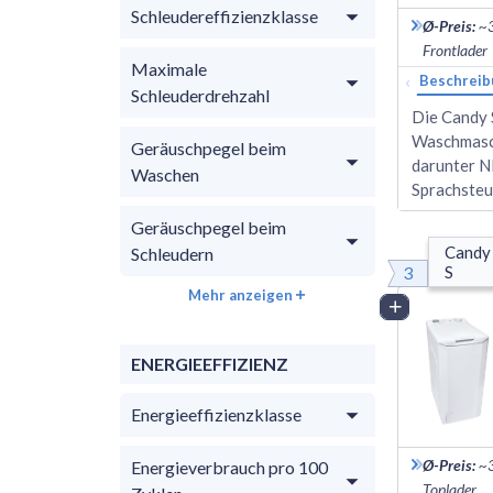
Schleudereffizienzklasse
Ø-Preis
:
~
Frontlader
Maximale
‹
Beschreib
Schleuderdrehzahl
Die Candy 
Waschmasch
Geräuschpegel beim
darunter N
Waschen
Sprachsteu
Geräuschpegel beim
Candy
Schleudern
3
S
Mehr anzeigen
Vergleich
ENERGIEEFFIZIENZ
Energieeffizienzklasse
Ø-Preis
:
~
Energieverbrauch pro 100
Toplader