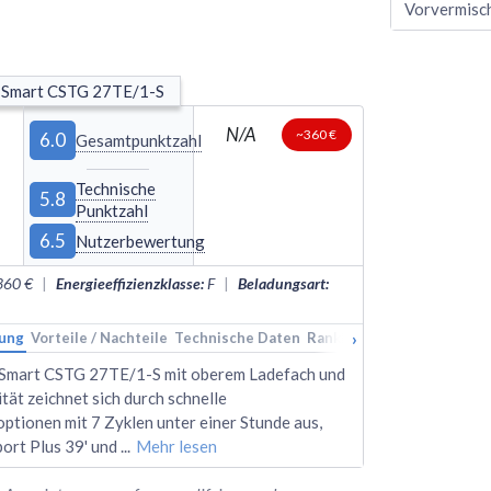
Vorvermisc
 Smart CSTG 27TE/1-S
N/A
~360 €
6.0
Gesamtpunktzahl
Technische
5.8
Punktzahl
6.5
Nutzerbewertung
360 €
|
Energieeffizienzklasse
:
F
|
Beladungsart
:
›
ung
Vorteile / Nachteile
Technische Daten
Rankings
Alternativen
Smart CSTG 27TE/1-S mit oberem Ladefach und
tät zeichnet sich durch schnelle
tionen mit 7 Zyklen unter einer Stunde aus,
port Plus 39' und
...
Mehr lesen