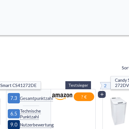
Sor
Candy 
2
 Smart CS41272DE
Testsieger
272DV
Vergleich
? €
7.3
Gesamtpunktzahl
Technische
6.5
Punktzahl
9.0
Nutzerbewertung