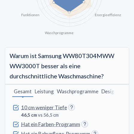
Funktionen
Energieeffizienz
Waschprogramme
Warum ist Samsung WW80T304MWW
WW3000T besser als eine
durchschnittliche Waschmaschine?
Gesamt
Leistung
Waschprogramme
Design
10 cm weniger Tiefe
46,5 cm
vs 56,5 cm
Hat ein Farben-Programm
Hat ein Babypflege-Programm