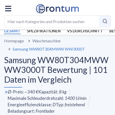
GESAMT
SPEZIFIKATIONEN
VS DURCHSCHNITT
BE
Homepage
Waschmaschine
Samsung WW80T304MWW WW3000T
Samsung WW80T304MWW
WW3000T Bewertung | 101
Daten im Vergleich
Ø-Preis
:
~
340 €
Kapazität
:
8
kg
Maximale Schleuderdrehzahl
:
1400
U/min
Energieeffizienzklasse
:
D
Typ
:
freistehend
Beladungsart
:
Frontlader