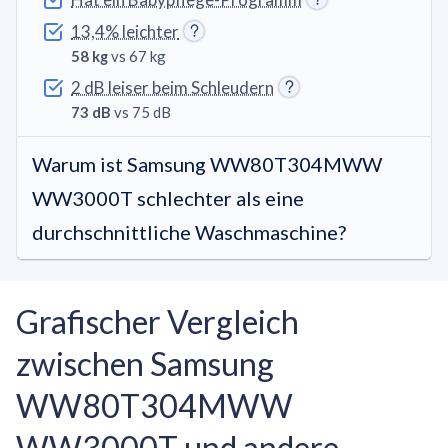
13,4% leichter
58 kg
vs 67 kg
2 dB leiser beim Schleudern
73 dB
vs 75 dB
Warum ist Samsung WW80T304MWW
WW3000T schlechter als eine
durchschnittliche Waschmaschine?
Grafischer Vergleich
zwischen Samsung
WW80T304MWW
WW3000T und andere