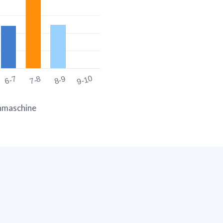
9-10
6-7
7-8
8-9
chmaschine