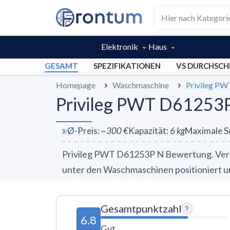
Elektronik
Haus
GESAMT
SPEZIFIKATIONEN
VS DURCHSCH
Homepage
Waschmaschine
Privileg P
Privileg PWT D61253P
Ø-Preis
:
~
300 €
Kapazität
:
6
kg
Maximale S
Privileg PWT D61253P N Bewertung. Vergl
unter den Waschmaschinen positioniert und
Gesamtpunktzahl
6.8
Gut