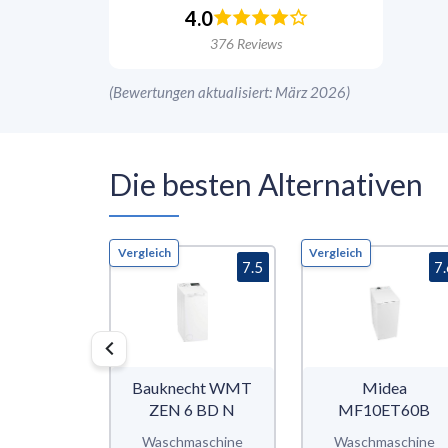
4.0
376
Reviews
(
Bewertungen aktualisiert: März 2026
)
Die besten Alternativen
Vergleich
Vergleich
7.5
7
Bauknecht WMT
Midea
ZEN 6 BD N
MF10ET60B
Waschmaschine
Waschmaschine