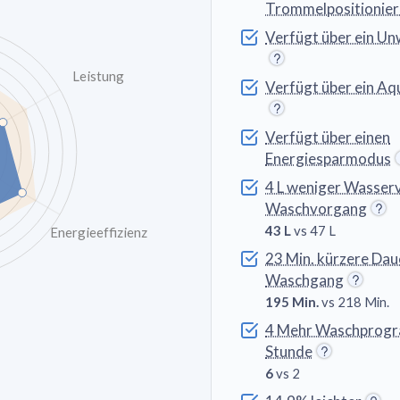
Trommelpositionie
Verfügt über ein U
Leistung
Verfügt über ein A
Verfügt über einen
Energiesparmodus
4 L weniger Wasser
Waschvorgang
43 L
vs 47 L
Energieeffizienz
23 Min. kürzere Dau
Waschgang
195 Min.
vs 218 Min.
4 Mehr Waschprogr
Stunde
6
vs 2