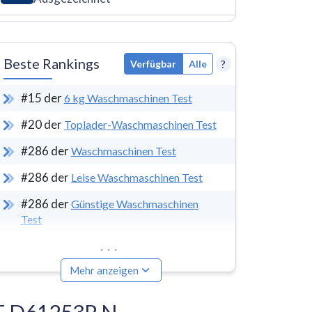
Beste Rankings
?
Verfügbar
Alle
#
15
der
6 kg Waschmaschinen Test
#
20
der
Toplader-Waschmaschinen Test
#
286
der
Waschmaschinen Test
#
286
der
Leise Waschmaschinen Test
#
286
der
Günstige Waschmaschinen
Test
...
Mehr anzeigen
WT D61253P N