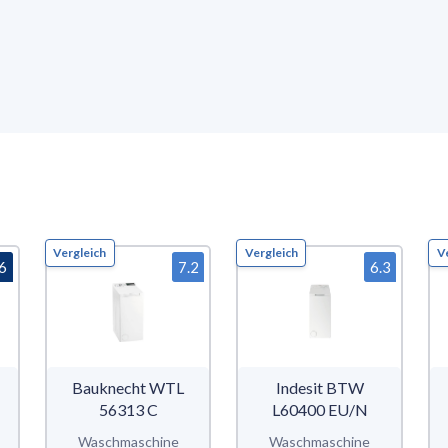
Vergleich
Vergleich
V
.6
7.2
6.3
Bauknecht WTL
Indesit BTW
56313 C
L60400 EU/N
Waschmaschine
Waschmaschine