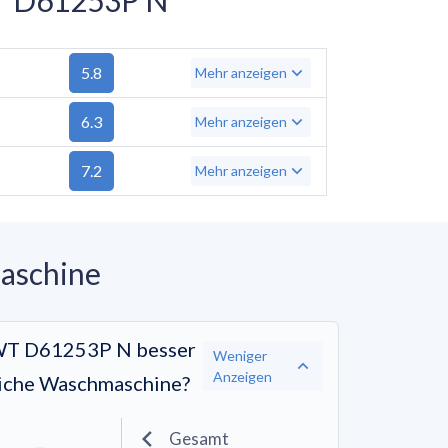
5.8
Mehr anzeigen
6.3
Mehr anzeigen
7.2
Mehr anzeigen
maschine
PWT D61253P N besser
Weniger
Anzeigen
tliche Waschmaschine?
Gesamt