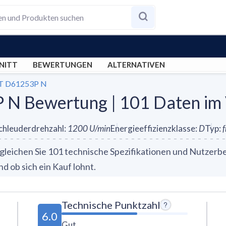
NITT
BEWERTUNGEN
ALTERNATIVEN
WT D61253P N
 N Bewertung | 101 Daten im 
chleuderdrehzahl
:
1200
U/min
Energieeffizienzklasse
:
D
Typ
:
eichen Sie 101 technische Spezifikationen und Nutzerbew
 ob sich ein Kauf lohnt.
Technische Punktzahl
6.0
Gut