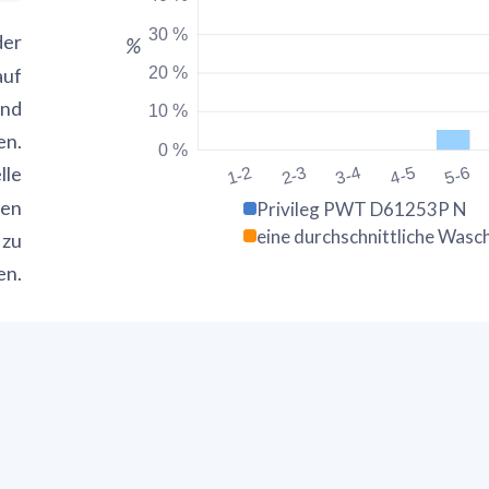
30 %
der
%
20 %
auf
und
10 %
en.
0 %
lle
1-2
2-3
3-4
4-5
5-6
ten
Privileg PWT D61253P N
eine durchschnittliche Was
 zu
en.