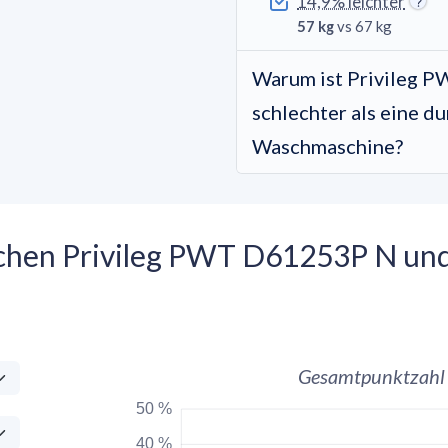
14,9% leichter
57 kg
vs 67 kg
Warum ist Privileg 
schlechter als eine d
Waschmaschine?
ischen Privileg PWT D61253P N un
Gesamtpunktzahl
50 %
40 %