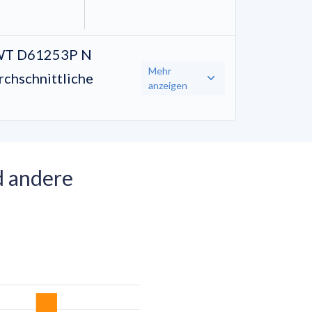
PWT D61253P N
Mehr
urchschnittliche
anzeigen
d andere