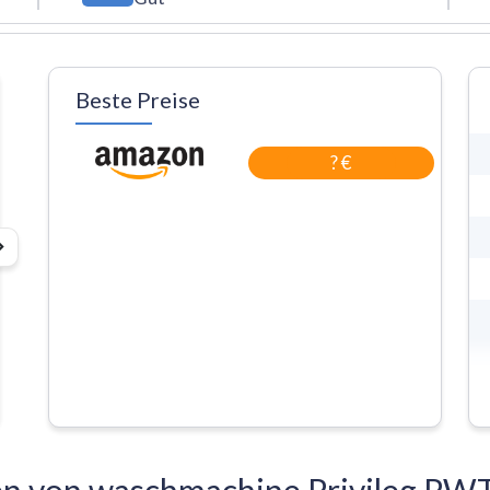
Beste Preise
? €
nen von waschmachine Privileg P