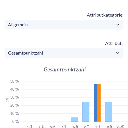
Attributkategorie
Attribut
Gesamtpunktzahl
50 %
40 %
30 %
%
20 %
10 %
0 %
9-10
1-2
2-3
3-4
4-5
5-6
6-7
7-8
8-9