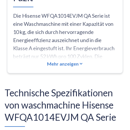
Die Hisense WFQA1014EVJM QA Serie ist
eine Waschmaschine mit einer Kapazität von
10 kg, die sich durch hervorragende
Energieeffizienz auszeichnet und in die
Klasse A eingestuft ist. Ihr Energieverbrauch
beträgt nur 52 kWh pro 100 Zyklen. Die
Mehr anzeigen
PowerJet-Technologie sorgt für einen
starken Wasserstrahl, der das Waschmittel
effektiv löst, während das Steam Wash-
System für eine gründliche Reinigung sorgt.
Technische Spezifikationen
Der Inverter-Motor und die niedrige
von waschmachine Hisense
Geräuschentwicklung von 72 dB während des
Schleuderns sind ebenfalls bemerkenswerte
WFQA1014EVJM QA Serie
Merkmale. Die Selbstdiagnosefunktion hilft
bei der Identifizierung technischer Probleme