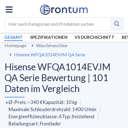
GESAMT
SPEZIFIKATIONEN
VS DURCHSCHNITT
BE
Homepage
Waschmaschine
Hisense WFQA1014EVJM QA Serie
Hisense WFQA1014EVJM
QA Serie Bewertung | 101
Daten im Vergleich
Ø-Preis
:
~
340 €
Kapazität
:
10
kg
Maximale Schleuderdrehzahl
:
1400
U/min
Energieeffizienzklasse
:
A
Typ
:
freistehend
Beladungsart
:
Frontlader