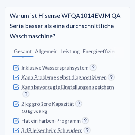
Warum ist Hisense WFQA1014EVJM QA
Serie besser als eine durchschnittliche
Waschmaschine?
Gesamt
Allgemein
Leistung
Energieeffizienz
Wasc
Inklusive Wassersprühsystem
Kann Probleme selbst diagnostizieren
Kann bevorzugte Einstellungen speichern
2 kg größere Kapazität
10 kg
vs 8 kg
Hat ein Farben-Programm
3 dB leiser beim Schleudern