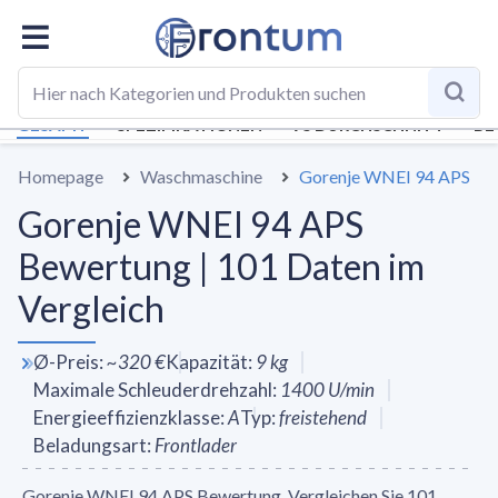
GESAMT
SPEZIFIKATIONEN
VS DURCHSCHNITT
BE
Homepage
Waschmaschine
Gorenje WNEI 94 APS
Gorenje WNEI 94 APS
Bewertung | 101 Daten im
Vergleich
Ø-Preis
:
~
320 €
Kapazität
:
9
kg
Maximale Schleuderdrehzahl
:
1400
U/min
Energieeffizienzklasse
:
A
Typ
:
freistehend
Beladungsart
:
Frontlader
Gorenje WNEI 94 APS Bewertung. Vergleichen Sie 101