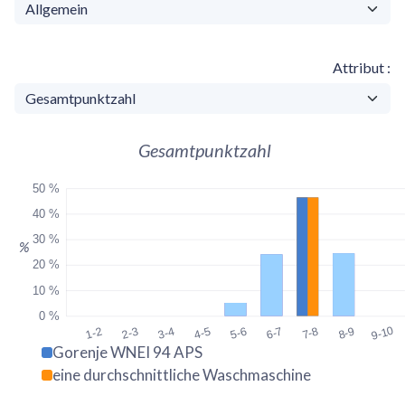
Attribut
Gesamtpunktzahl
50 %
40 %
30 %
%
20 %
10 %
0 %
9-10
1-2
2-3
3-4
4-5
5-6
6-7
7-8
8-9
Gorenje WNEI 94 APS
eine durchschnittliche Waschmaschine