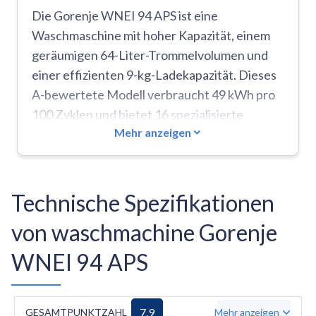
Die Gorenje WNEI 94 APS ist eine
Waschmaschine mit hoher Kapazität, einem
geräumigen 64-Liter-Trommelvolumen und
einer effizienten 9-kg-Ladekapazität. Dieses
A-bewertete Modell verbraucht 49 kWh pro
100 Zyklen und bietet 16 spezialisierte
Mehr anzeigen
Programme, darunter Zyklen für
Babywäsche, Hemden und die Entfernung
von Tierhaaren. Die FastWashing-Funktion
verkürzt die Waschzeiten in allen
Technische Spezifikationen
Programmen, während die Water+-Funktion
von waschmachine Gorenje
die Reinigung durch erhöhte Wasserstände
und ein zusätzliches Spülen verbessert. Die
WNEI 94 APS
Maschine ist mit fortschrittlicher Technik wie
StableTech-Seitenwänden zur Reduzierung
von Vibrationen und einem UKS-Balance-
7.9
GESAMTPUNKTZAHL
Mehr anzeigen