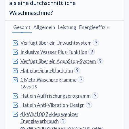
als eine durchschnittliche
Waschmaschine?
Gesamt
Allgemein
Leistung
Energieeffizienz
Wasc
Verfügt über ein Unwuchtsystem
Inklusive Wasser Plus-Funktion
Verfügt über ein AquaStop-System
Hat eine Schnellfunktion
1 Mehr Waschprogramme
16
vs 15
Hat ein Auffrischungsprogramm
Hat ein Anti-Vibration-Design
4 kWh/100 Zyklen weniger
Energieverbrauch
49 kWh/100 Zyklen
vs 53 kWh/100 Zyklen