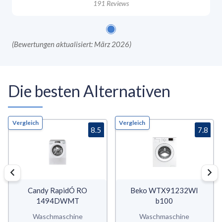
191
Reviews
(
Bewertungen aktualisiert: März 2026
)
Die besten Alternativen
Vergleich
Vergleich
8.5
7.8
Candy RapidÓ RO
Beko WTX91232WI
1494DWMT
b100
Waschmaschine
Waschmaschine