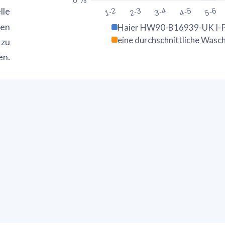
0 %
lle
1-2
2-3
3-4
4-5
5-6
ten
Haier HW90-B16939-UK I-Pr
eine durchschnittliche Was
 zu
en.