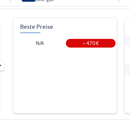
Beste Preise
~
470 €
N/A