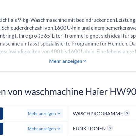
icht als 9-kg-Waschmaschine mit beeindruckenden Leistungss
 Schleuderdrehzahl von 1600 U/min und einem bemerkenswert
nbringt. Ihre große 65-Liter-Trommel eignet sich ideal für s
maschine umfasst spezialisierte Programme für Hemden, Da
eschwindigkeiten von 400 bis 1600 U/min. Eine lebenslange 
ränkungen: Der Hersteller gibt kein spezielles Trommeldesig
Mehr anzeigen
use- und Nachlegefunktion sowie spezielle Zyklen für Vorw
nen von waschmachine Haier HW90
WASCHPROGRAMME
Mehr anzeigen
FUNKTIONEN
Mehr anzeigen