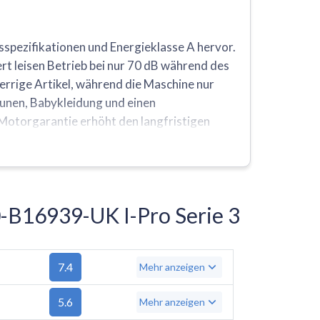
pezifikationen und Energieklasse A hervor.
 leisen Betrieb bei nur 70 dB während des
perrige Artikel, während die Maschine nur
unen, Babykleidung und einen
Motorgarantie erhöht den langfristigen
n an, und es fehlen mehrere
äsche, Hygiene, Outdoor-Kleidung und
-B16939-UK I-Pro Serie 3
7.4
Mehr anzeigen
5.6
Mehr anzeigen