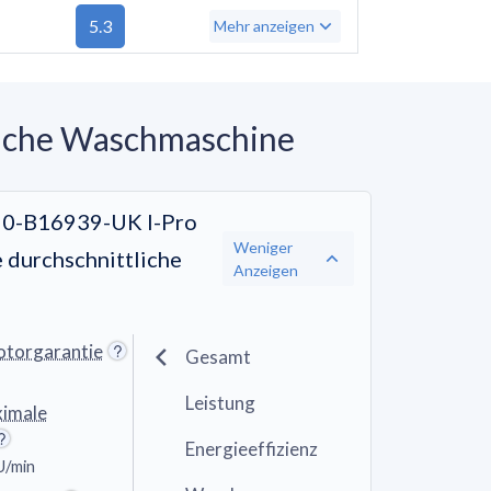
5.3
Mehr anzeigen
liche Waschmaschine
90-B16939-UK I-Pro
Weniger
e durchschnittliche
Anzeigen
otorgarantie
Gesamt
Leistung
ximale
Energieeffizienz
U/min