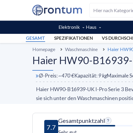
Elektronik
Haus
GESAMT
SPEZIFIKATIONEN
VS DURCHSCH
Homepage
Waschmaschine
Haier HW90
Haier HW90-B16939-UK
Ø-Preis
:
~
470 €
Kapazität
:
9
kg
Maximale S
Haier HW90-B16939-UK I-Pro Serie 3 Bewe
sie sich unter den Waschmaschinen position
Gesamtpunktzahl
7.7
Sehr gut