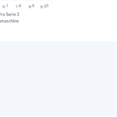
9-10
6-7
7-8
8-9
o Serie 3
chmaschine