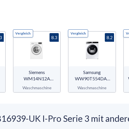
Vergleich
Vergleich
V
.3
8.3
8.2
Siemens
Samsung
WM14N12A
WW90T554DAE
iQ300
WW5500T
Waschmaschine
Waschmaschine
16939-UK I-Pro Serie 3 mit and