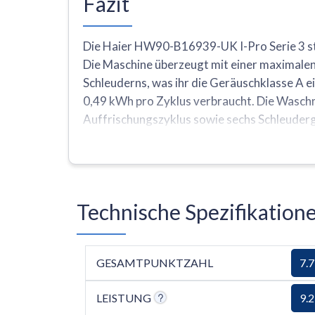
Fazit
Die Haier HW90-B16939-UK I-Pro Serie 3 st
Die Maschine überzeugt mit einer maximalen
Schleuderns, was ihr die Geräuschklasse A ei
0,49 kWh pro Zyklus verbraucht. Die Wasch
Auffrischungszyklus sowie sechs Schleuderg
Wert. Die Maschine hat jedoch einige Einsch
Komfortfunktionen wie Selbstreinigung, Pa
Fleckenentfernung.
Technische Spezifikatio
GESAMTPUNKTZAHL
7.7
LEISTUNG
9.2