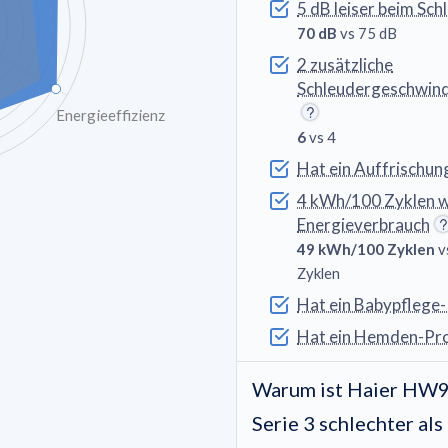
5 dB leiser beim Sch
70 dB
vs 75 dB
2 zusätzliche
Schleudergeschwind
Energieeffizienz
6
vs 4
Hat ein Auffrisch
4 kWh/100 Zyklen 
Energieverbrauch
49 kWh/100 Zyklen
v
Zyklen
Hat ein Babypfleg
Hat ein Hemden-P
Warum ist Haier HW
Serie 3 schlechter als