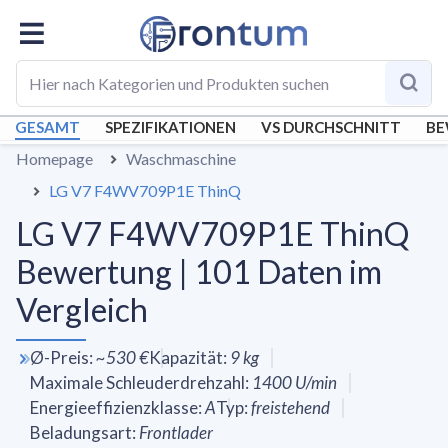
GESAMT
SPEZIFIKATIONEN
VS DURCHSCHNITT
BE
Homepage
Waschmaschine
LG V7 F4WV709P1E ThinQ
LG V7 F4WV709P1E ThinQ
Bewertung | 101 Daten im
Vergleich
Ø-Preis
:
~
530 €
Kapazität
:
9
kg
Maximale Schleuderdrehzahl
:
1400
U/min
Energieeffizienzklasse
:
A
Typ
:
freistehend
Beladungsart
:
Frontlader