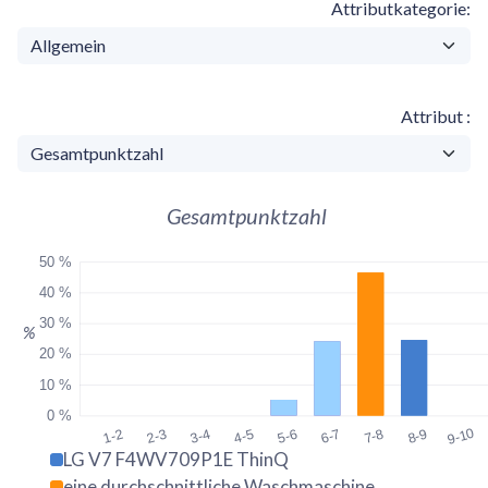
Attributkategorie
Attribut
Gesamtpunktzahl
50 %
40 %
30 %
%
20 %
10 %
0 %
9-10
1-2
2-3
3-4
4-5
5-6
6-7
7-8
8-9
LG V7 F4WV709P1E ThinQ
eine durchschnittliche Waschmaschine