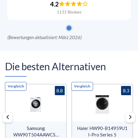
4.2
1131
Reviews
(
Bewertungen aktualisiert: März 2026
)
Die besten Alternativen
Vergleich
Vergleich
8.8
8.3
Samsung
Haier HW90-B14959U1
WW90T504AAWCS2
I-Pro Series 5