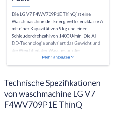
Die LG V7 F4WV709P1E ThinQ ist eine
Waschmaschine der Energieeffizienzklasse A
mit einer Kapazität von 9 kg und einer
Schleuderdrehzahl von 1400 U/min. Die AI
DD-Technologie analysiert das Gewicht und
die Weichheit der Wäsche, um die
Mehr anzeigen
Waschbewegungen zu optimieren und 18 %
mehr Schutz für die Textilien zu bieten. Die
Maschine arbeitet leise mit 71 dB während
des Schleuderns und verfügt über
Technische Spezifikationen
TurboWash 360° mit Hochdruckdüsen, die die
von waschmachine LG V7
Waschzeit um bis zu 20 Minuten verkürzen.
Zu den smarten Funktionen gehören Wi-Fi,
F4WV709P1E ThinQ
Sprachsteuerung über Amazon Alexa oder
Google Home mit der LG ThinQ-App und die