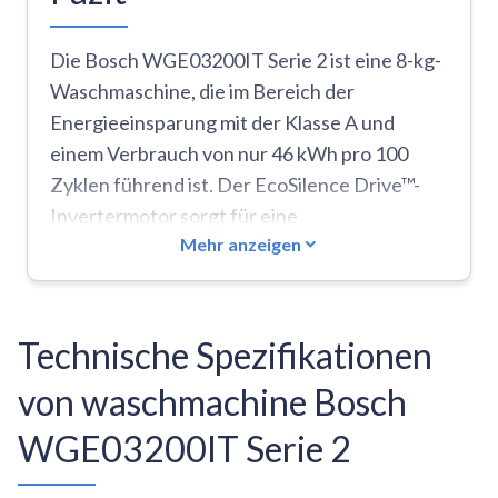
Die Bosch WGE03200IT Serie 2 ist eine 8-kg-
Waschmaschine, die im Bereich der
Energieeinsparung mit der Klasse A und
einem Verbrauch von nur 46 kWh pro 100
Zyklen führend ist. Der EcoSilence Drive™-
Invertermotor sorgt für eine
Mehr anzeigen
bemerkenswerte Geräuscharmut mit 71 dB
beim Schleudern und 52 dB beim Waschen
und wird durch 10 Jahre Ersatzteilgarantie
unterstützt. Die Trommel hat ein großzügiges
Technische Spezifikationen
Volumen von 65 l und die SpeedPerfect-
von waschmachine Bosch
Funktion reduziert die Waschzeit um bis zu
65%. Das antivibrationsseitige Design erhöht
WGE03200IT Serie 2
die Stabilität. Die Maschine hat jedoch
mehrere Einschränkungen: Nur 11