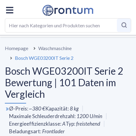
GESAMT
SPEZIFIKATIONEN
VS DURCHSCHNITT
BE
Homepage
Waschmaschine
Bosch WGE03200IT Serie 2
Bosch WGE03200IT Serie 2
Bewertung | 101 Daten im
Vergleich
Ø-Preis
:
~
380 €
Kapazität
:
8
kg
Maximale Schleuderdrehzahl
:
1200
U/min
Energieeffizienzklasse
:
A
Typ
:
freistehend
Beladungsart
:
Frontlader