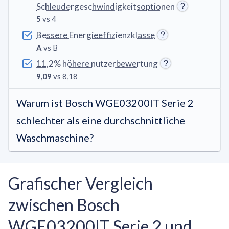
Schleudergeschwindigkeitsoptionen
5
vs 4
Bessere Energieeffizienzklasse
A
vs B
11,2% höhere nutzerbewertung
9,09
vs 8,18
Warum ist Bosch WGE03200IT Serie 2
schlechter als eine durchschnittliche
Waschmaschine?
Grafischer Vergleich
zwischen Bosch
WGE03200IT Serie 2 und