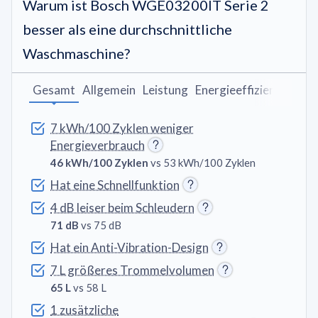
Warum ist Bosch WGE03200IT Serie 2
besser als eine durchschnittliche
Waschmaschine?
Gesamt
Allgemein
Leistung
Energieeffizienz
Wasc
7 kWh/100 Zyklen weniger
Energieverbrauch
46 kWh/100 Zyklen
vs 53 kWh/100 Zyklen
Hat eine Schnellfunktion
4 dB leiser beim Schleudern
71 dB
vs 75 dB
Hat ein Anti-Vibration-Design
7 L größeres Trommelvolumen
65 L
vs 58 L
1 zusätzliche