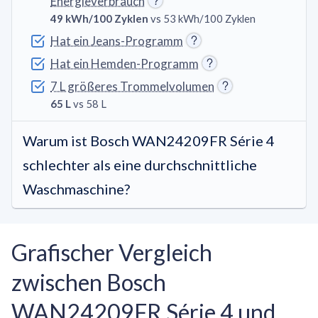
Energieverbrauch
49 kWh/100 Zyklen
vs 53 kWh/100 Zyklen
Hat ein Jeans-Programm
Hat ein Hemden-Programm
7 L größeres Trommelvolumen
65 L
vs 58 L
Warum ist Bosch WAN24209FR Série 4
schlechter als eine durchschnittliche
Waschmaschine?
Grafischer Vergleich
zwischen Bosch
WAN24209FR Série 4 und