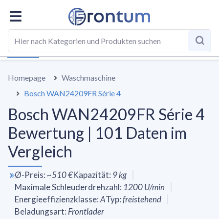
GESAMT
SPEZIFIKATIONEN
VS DURCHSCHNITT
BE
Homepage
Waschmaschine
Bosch WAN24209FR Série 4
Bosch WAN24209FR Série 4
Bewertung | 101 Daten im
Vergleich
Ø-Preis
:
~
510 €
Kapazität
:
9
kg
Maximale Schleuderdrehzahl
:
1200
U/min
Energieeffizienzklasse
:
A
Typ
:
freistehend
Beladungsart
:
Frontlader