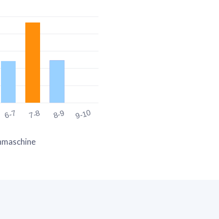
9-10
6-7
7-8
8-9
chmaschine