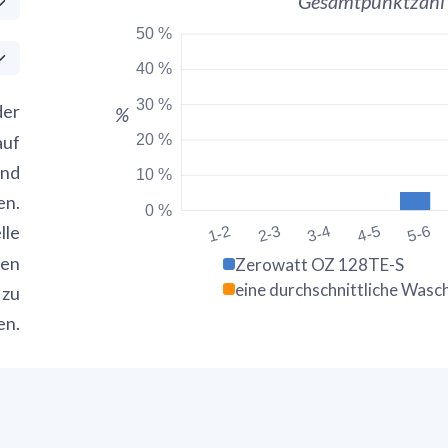
Gesamtpunktzahl
50 %
40 %
30 %
der
%
20 %
auf
und
10 %
en.
0 %
lle
1-2
2-3
3-4
4-5
5-6
ten
Zerowatt OZ 128TE-S
eine durchschnittliche Was
 zu
en.