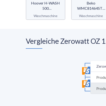
Hoover H-WASH
Beko
500
WMC81464ST1
HWQ58AMBS
b300
Waschmaschine
Waschmaschine
Vergleiche Zerowatt OZ 