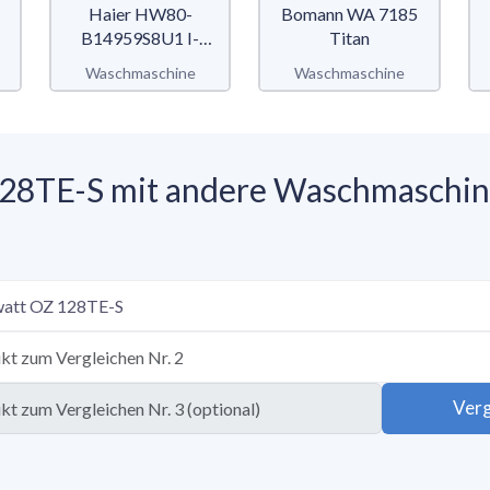
Haier HW80-
Bomann WA 7185
B14959S8U1 I-
Titan
Pro Series 5
Waschmaschine
Waschmaschine
128TE-S mit andere Waschmaschi
Verg