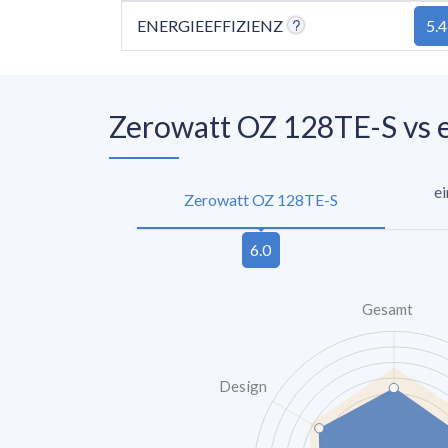
ENERGIEEFFIZIENZ
5.4
Zerowatt OZ 128TE-S vs 
ei
Zerowatt OZ 128TE-S
Gesamt
Design