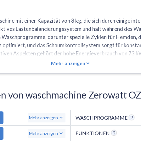
hine mit einer Kapazität von 8 kg, die sich durch einige i
fektives Lastenbalancierungssystem und hält während des W
e Waschprogramme, darunter spezielle Zyklen für Hemden, d
us optimiert, und das Schaumkontrollsystem sorgt für konsta
gativen Aspekten gehört der hohe Energieverbrauch von 73 k
Geräuschentwicklung von 80 dB in der Schleuderphase. Die 
Mehr anzeigen
 einen Invertermotor, Dampftechnologie, Selbstreinigung un
nen von waschmachine Zerowatt O
WASCHPROGRAMME
Mehr anzeigen
FUNKTIONEN
Mehr anzeigen