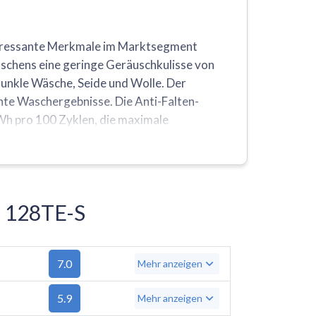
nteressante Merkmale im Marktsegment
aschens eine geringe Geräuschkulisse von
unkle Wäsche, Seide und Wolle. Der
nte Waschergebnisse. Die Anti-Falten-
Wh pro 100 Zyklen, die maximale
Zerowatt OZ 128TE-S hat die Energieklasse
d einen Überlaufschutz.
Z 128TE-S
7.0
Mehr anzeigen
5.9
Mehr anzeigen