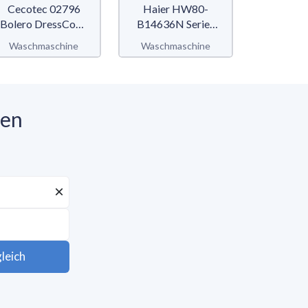
Cecotec 02796
Haier HW80-
Haier
Bolero DressCode
B14636N Series
B14876N
8800 Inverter Steel
636
8
Waschmaschine
Waschmaschine
Waschm
A
nen
leich