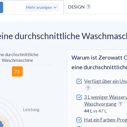
DESIGN
Mehr anzeigen
eine durchschnittliche Waschmasc
ne durchschnittliche
Warum ist Zerowatt O
Waschmaschine
eine durchschnittlic
Verfügt über ein U
3 L weniger Wasser
Waschvorgang
Leistung
44 L
vs 47 L
Hat ein Farben-Pr