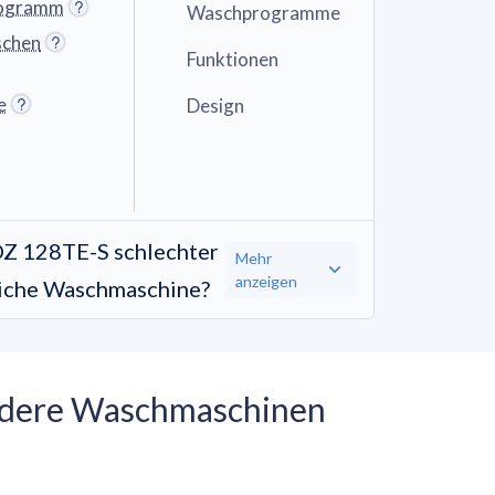
rogramm
Waschprogramme
schen
Funktionen
e
Design
OZ 128TE-S schlechter
Mehr
anzeigen
tliche Waschmaschine?
andere Waschmaschinen