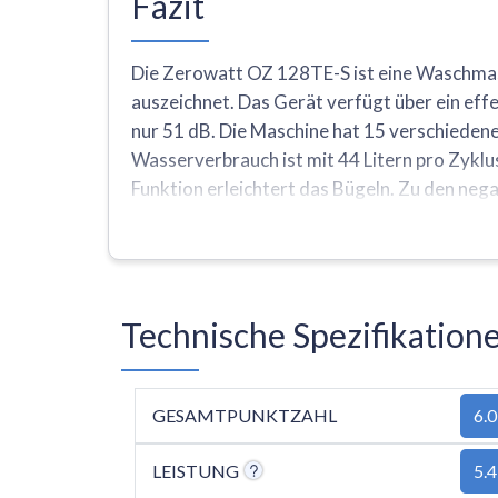
Fazit
Die Zerowatt OZ 128TE-S ist eine Waschmasc
auszeichnet. Das Gerät verfügt über ein ef
nur 51 dB. Die Maschine hat 15 verschieden
Wasserverbrauch ist mit 44 Litern pro Zykl
Funktion erleichtert das Bügeln. Zu den ne
Schleuderdrehzahl von 1200 U/min und eine 
D und enthält nicht moderne Funktionen wie
Technische Spezifikatio
GESAMTPUNKTZAHL
6.0
LEISTUNG
5.4