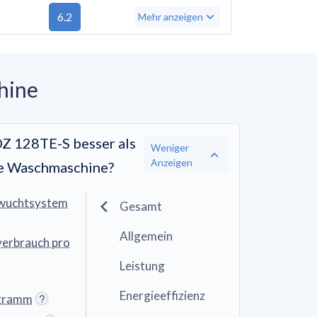
6.2
Mehr anzeigen
hine
Z 128TE-S besser als
Weniger
Anzeigen
he Waschmaschine?
nwuchtsystem
Gesamt
Allgemein
verbrauch pro
Leistung
Energieeffizienz
ogramm