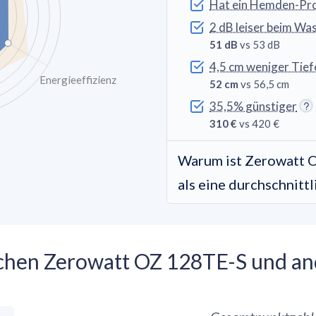
Hat ein Hemden-P
2 dB leiser beim Wa
51 dB
vs 53 dB
4,5 cm weniger Tief
Energieeffizienz
52 cm
vs 56,5 cm
35,5% günstiger
310 €
vs 420 €
Warum ist Zerowatt 
als eine durchschnit
ischen Zerowatt OZ 128TE-S und 