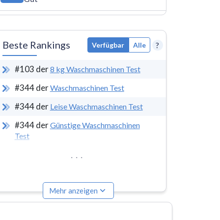
Beste Rankings
?
Verfügbar
Alle
#
103
der
8 kg Waschmaschinen Test
#
344
der
Waschmaschinen Test
#
344
der
Leise Waschmaschinen Test
#
344
der
Günstige Waschmaschinen
Test
...
Mehr anzeigen