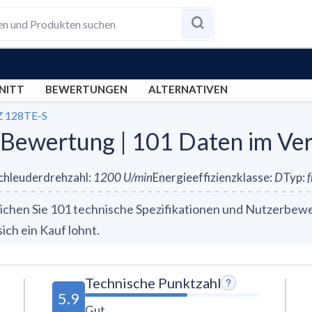
NITT
BEWERTUNGEN
ALTERNATIVEN
Z 128TE-S
Bewertung | 101 Daten im Ver
chleuderdrehzahl
:
1200
U/min
Energieeffizienzklasse
:
D
Typ
:
hen Sie 101 technische Spezifikationen und Nutzerbewert
ch ein Kauf lohnt.
Technische Punktzahl
5.9
Gut