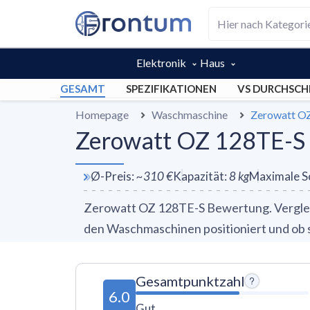
Elektronik
Haus
GESAMT
SPEZIFIKATIONEN
VS DURCHSCH
Homepage
Waschmaschine
Zerowatt O
Zerowatt OZ 128TE-S 
Ø-Preis
:
~
310 €
Kapazität
:
8
kg
Maximale S
Zerowatt OZ 128TE-S Bewertung. Vergleic
den Waschmaschinen positioniert und ob si
Gesamtpunktzahl
6.0
Gut