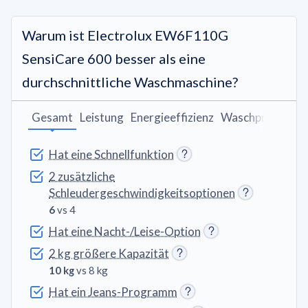
Warum ist Electrolux EW6F110G
SensiCare 600 besser als eine
durchschnittliche Waschmaschine?
Gesamt
Leistung
Energieeffizienz
Waschprogram
Hat eine Schnellfunktion
2 zusätzliche
Schleudergeschwindigkeitsoptionen
6
vs 4
Hat eine Nacht-/Leise-Option
2 kg größere Kapazität
10 kg
vs 8 kg
Hat ein Jeans-Programm