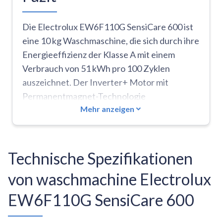
Die Electrolux EW6F110G SensiCare 600 ist
eine 10 kg Waschmaschine, die sich durch ihre
Energieeffizienz der Klasse A mit einem
Verbrauch von 51 kWh pro 100 Zyklen
auszeichnet. Der Inverter+ Motor mit
Permanentmagnet-Technologie
Mehr anzeigen
gewährleistet zuverlässige Leistung und
sechs verschiedene
Schleudergeschwindigkeiten bis zu 1400
U/min. Die Dampftechnologie verbessert die
Technische Spezifikationen
Waschleistung, während die Funktionen Eco
von waschmachine Electrolux
Time Manager und Extra Silent eine erhöhte
Flexibilität bieten, indem sie die Waschzeit
EW6F110G SensiCare 600
verkürzen oder leise Nachtzyklen
ermöglichen. Zu den kritischen Aspekten