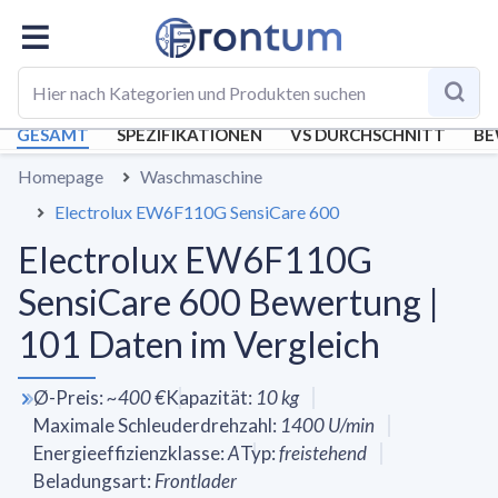
GESAMT
SPEZIFIKATIONEN
VS DURCHSCHNITT
BE
Homepage
Waschmaschine
Electrolux EW6F110G SensiCare 600
Electrolux EW6F110G
SensiCare 600 Bewertung |
101 Daten im Vergleich
Ø-Preis
:
~
400 €
Kapazität
:
10
kg
Maximale Schleuderdrehzahl
:
1400
U/min
Energieeffizienzklasse
:
A
Typ
:
freistehend
Beladungsart
:
Frontlader