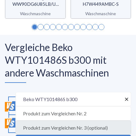
WW90DG6U85LB/U3
H7W449AMBC-S
WW6400D
Waschmaschine
Waschmaschine
Vergleiche Beko
WTY101486S b300 mit
andere Waschmaschinen