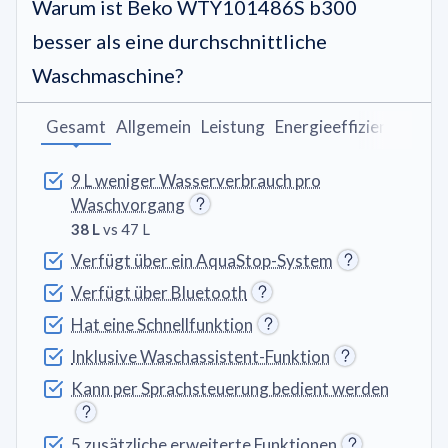
Warum ist Beko WTY101486S b300
besser als eine durchschnittliche
Waschmaschine?
Gesamt
Allgemein
Leistung
Energieeffizienz
Wasc
9 L weniger Wasserverbrauch pro
Waschvorgang
38 L
vs 47 L
Verfügt über ein AquaStop-System
Verfügt über Bluetooth
Hat eine Schnellfunktion
Inklusive Waschassistent-Funktion
Kann per Sprachsteuerung bedient werden
5 zusätzliche erweiterte Funktionen