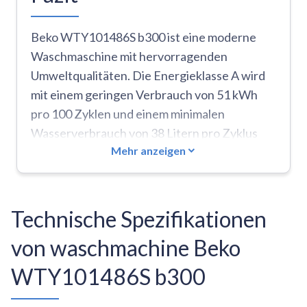
Beko WTY101486S b300 ist eine moderne
Waschmaschine mit hervorragenden
Umweltqualitäten. Die Energieklasse A wird
mit einem geringen Verbrauch von 51 kWh
pro 100 Zyklen und einem minimalen
Wasserverbrauch von 38 Litern pro Zyklus
Mehr anzeigen
kombiniert. Die SteamCure-Technologie wirkt
auf Flecken während des Vorwaschens für
eine effektivere Reinigung und eine
Reduzierung der Falten. Die Bluetooth-
Technische Spezifikationen
Konnektivität ermöglicht das Speichern
von waschmachine Beko
bevorzugter Einstellungen über eine App,
während die AquaStop-Funktion Sicherheit
WTY101486S b300
vor Lecks bietet. Die Innenbeleuchtung
erleichtert das Beladen und Entladen der