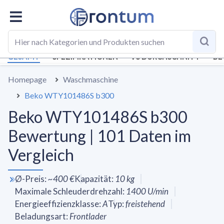
GESAMT
SPEZIFIKATIONEN
VS DURCHSCHNITT
BE
Homepage
Waschmaschine
Beko WTY101486S b300
Beko WTY101486S b300
Bewertung | 101 Daten im
Vergleich
Ø-Preis
:
~
400 €
Kapazität
:
10
kg
Maximale Schleuderdrehzahl
:
1400
U/min
Energieeffizienzklasse
:
A
Typ
:
freistehend
Beladungsart
:
Frontlader