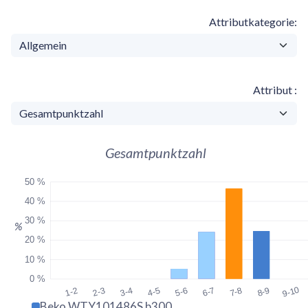
Attributkategorie
Attribut
Gesamtpunktzahl
50 %
40 %
30 %
%
20 %
10 %
0 %
9-10
1-2
2-3
3-4
4-5
5-6
6-7
7-8
8-9
Beko WTY101486S b300