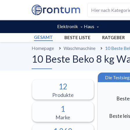
Elektronik
Haus
GESAMT
BESTE LISTE
RATGEBER
Homepage
Waschmaschine
10 Beste Be
10 Beste Beko 8 kg Wa
Die Testsie
12
Produkte
Beste
1
Beste le
Marke