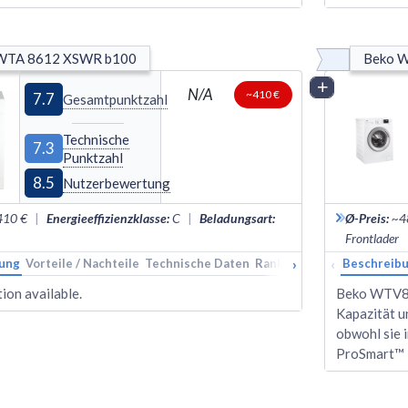
WTA 8612 XSWR b100
Beko 
Vergleich
N/A
~410 €
7.7
Gesamtpunktzahl
Technische
7.3
Punktzahl
8.5
Nutzerbewertung
410 €
|
Energieeffizienzklasse
:
C
|
Beladungsart
:
Ø-Preis
:
~4
Frontlader
›
‹
ung
Vorteile / Nachteile
Technische Daten
Rankings
Alternativen
Beschreib
ion available.
Beko WTV87
Kapazität u
obwohl sie i
ProSmart™ 