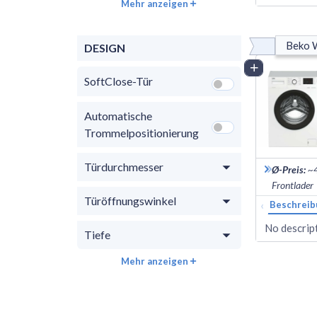
Mehr anzeigen
Beko 
DESIGN
Vergleich
SoftClose-Tür
Automatische
Trommelpositionierung
Türdurchmesser
Ø-Preis
:
~
Frontlader
Türöffnungswinkel
‹
Beschreib
No descript
Tiefe
Mehr anzeigen