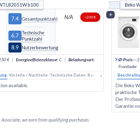
 WTL82051W b100
Beko 
Vergleich
N/A
~230 €
7.4
Gesamtpunktzahl
Technische
6.7
Punktzahl
8.9
Nutzerbewertung
230 €
|
Energieeffizienzklasse
:
C
|
Beladungsart
:
Ø-Preis
:
~2
Frontlader
›
‹
ung
Vorteile / Nachteile
Technische Daten
Rankings
Alternativen
Beschreib
ion available.
Die Beko W
praktische 
Der ProSma
Garantie vo
Associate, we earn from qualifying purchases.