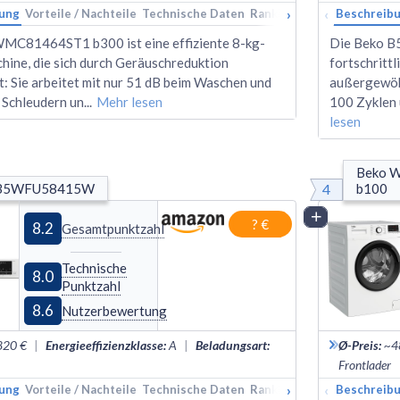
›
‹
ung
Vorteile / Nachteile
Technische Daten
Rankings
Alternativen
Beschreib
MC81464ST1 b300 ist eine effiziente 8-kg-
Die Beko 
ine, die sich durch Geräuschreduktion
fortschritt
t: Sie arbeitet mit nur 51 dB beim Waschen und
außergewöhn
 Schleudern un
...
Mehr lesen
100 Zyklen 
lesen
Beko 
4
 B5WFU58415W
b100
Vergleich
? €
8.2
Gesamtpunktzahl
Technische
8.0
Punktzahl
8.6
Nutzerbewertung
820 €
|
Energieeffizienzklasse
:
A
|
Beladungsart
:
Ø-Preis
:
~4
Frontlader
›
‹
ung
Vorteile / Nachteile
Technische Daten
Rankings
Alternativen
Beschreib