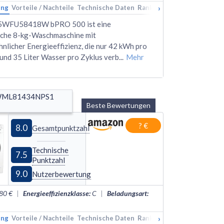
›
ung
Vorteile / Nachteile
Technische Daten
Rankings
Alternativen
B5WFU58418W bPRO 500 ist eine
liche 8-kg-Waschmaschine mit
licher Energieeffizienz, die nur 42 kWh pro
und 35 Liter Wasser pro Zyklus verb
...
Mehr
WML81434NPS1 
Beste Bewertungen
? €
8.0
Gesamtpunktzahl
Technische
7.5
Punktzahl
9.0
Nutzerbewertung
80 €
|
Energieeffizienzklasse
:
C
|
Beladungsart
:
›
ung
Vorteile / Nachteile
Technische Daten
Rankings
Alternativen