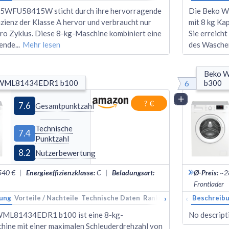
B5WFU58415W sticht durch ihre hervorragende
Die Beko W
zienz der Klasse A hervor und verbraucht nur
mit 8 kg Kap
ro Zyklus. Diese 8-kg-Maschine kombiniert eine
Sie erreich
kende
...
Mehr lesen
des Wasche
Beko 
6
 WML81434EDR1 b100
b300
Vergleich
? €
7.6
Gesamtpunktzahl
Technische
7.4
Punktzahl
8.2
Nutzerbewertung
540 €
|
Energieeffizienzklasse
:
C
|
Beladungsart
:
Ø-Preis
:
~2
Frontlader
›
‹
ung
Vorteile / Nachteile
Technische Daten
Rankings
Alternativen
Beschreib
WML81434EDR1 b100 ist eine 8-kg-
No descripti
ine mit einer maximalen Schleuderdrehzahl von