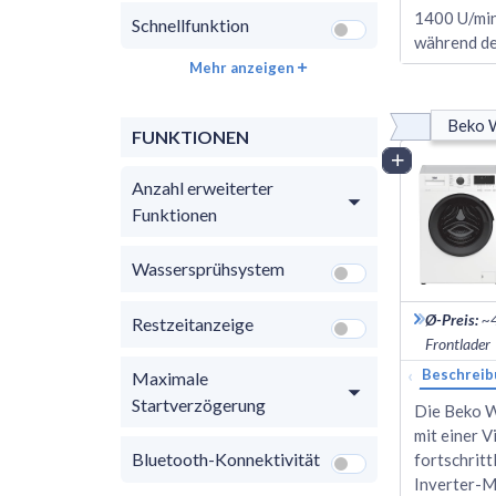
1400 U/min
Schnellfunktion
während de
Mehr anzeigen
Beko 
FUNKTIONEN
Vergleich
Anzahl erweiterter
Funktionen
Wassersprühsystem
Ø-Preis
:
~
Restzeitanzeige
Frontlader
‹
Beschreib
Maximale
Startverzögerung
Die Beko 
mit einer 
Bluetooth-Konnektivität
fortschrit
Inverter-M