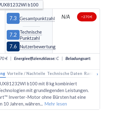
WUX81232WI b100
N/A
~270 €
7.3
Gesamtpunktzahl
Technische
7.2
Punktzahl
7.6
Nutzerbewertung
70 €
|
Energieeffizienzklasse
:
C
|
Beladungsart
:
›
ung
Vorteile / Nachteile
Technische Daten
Rankings
Alternativen
UX81232WI b100 mit 8 kg kombiniert
Technologien mit grundlegenden Leistungen.
rt™ Inverter-Motor ohne Bürsten hat eine
n 10 Jahren, währen
...
Mehr lesen