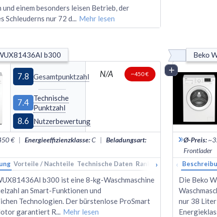
 und einem besonders leisen Betrieb, der
s Schleuderns nur 72 d
...
Mehr lesen
WUX81436AI b300
Beko 
Vergleich
N/A
~450 €
7.8
Gesamtpunktzahl
Technische
7.4
Punktzahl
8.6
Nutzerbewertung
450 €
|
Energieeffizienzklasse
:
C
|
Beladungsart
:
Ø-Preis
:
~3
Frontlader
›
‹
ung
Vorteile / Nachteile
Technische Daten
Rankings
Alternativen
Beschreib
WUX81436AI b300 ist eine 8-kg-Waschmaschine
Die Beko W
Vielzahl an Smart-Funktionen und
Waschmaschi
tlichen Technologien. Der bürstenlose ProSmart
nur 38 Lite
otor garantiert R
...
Mehr lesen
Energieklas