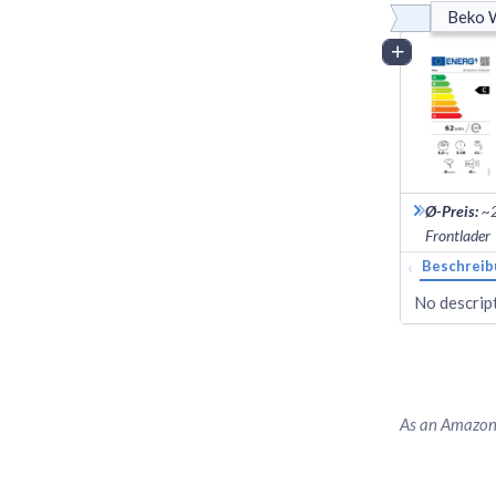
Beko
Vergleich
Ø-Preis
:
~
Frontlader
‹
Beschreib
No descript
As an Amazon 