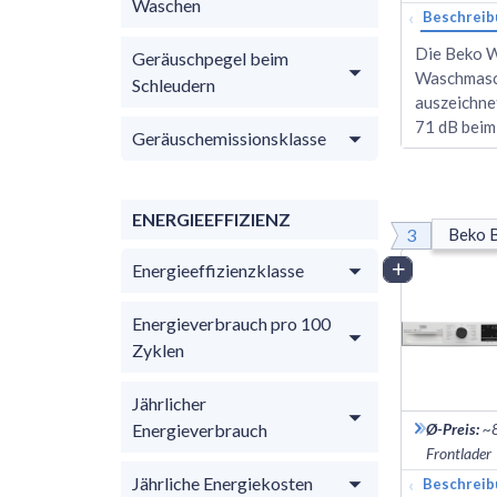
Waschen
‹
Beschreib
Die Beko W
Geräuschpegel beim
Waschmasch
Schleudern
auszeichne
71 dB beim
Geräuschemissionsklasse
ENERGIEEFFIZIENZ
3
Beko
Energieeffizienzklasse
Vergleich
Energieverbrauch pro 100
Zyklen
Jährlicher
Energieverbrauch
Ø-Preis
:
~
Frontlader
Jährliche Energiekosten
‹
Beschreib