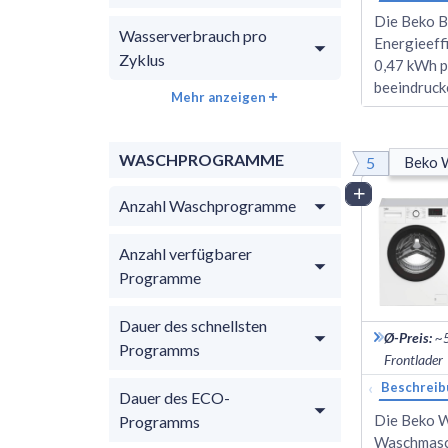
Die Beko 
Wasserverbrauch pro
Energieeffi
Zyklus
0,47 kWh p
beeindruc
Mehr anzeigen
WASCHPROGRAMME
5
Beko
Vergleich
Anzahl Waschprogramme
Anzahl verfügbarer
Programme
Dauer des schnellsten
Ø-Preis
:
~
Programms
Frontlader
‹
Beschreib
Dauer des ECO-
Die Beko 
Programms
Waschmasch