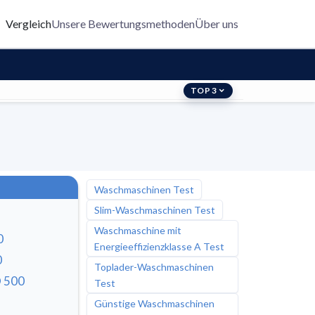
Vergleich
Unsere Bewertungsmethoden
Über uns
TOP 3
Waschmaschinen Test
Slim-Waschmaschinen Test
Waschmaschine mit
0
Energieeffizienzklasse A Test
0
Toplader-Waschmaschinen
 500
Test
Günstige Waschmaschinen