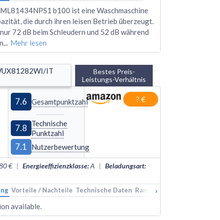
ML81434NPS1 b100 ist eine Waschmaschine
azität, die durch ihren leisen Betrieb überzeugt.
t nur 72 dB beim Schleudern und 52 dB während
n
...
Mehr lesen
WUX81282WI/IT 
Bestes Preis-
Leistungs-Verhältnis
? €
7.6
Gesamtpunktzahl
Technische
7.8
Punktzahl
7.1
Nutzerbewertung
80 €
|
Energieeffizienzklasse
:
A
|
Beladungsart
:
›
ung
Vorteile / Nachteile
Technische Daten
Rankings
Alternativen
on available.