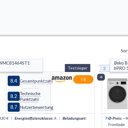
Sor
WMC81464ST1 
Beko 
2
Testsieger
bPRO 
Vergleich
? €
8.4
Gesamtpunktzahl
Technische
8.2
Punktzahl
8.7
Nutzerbewertung
330 €
|
Energieeffizienzklasse
:
A
|
Beladungsart
:
Ø-Preis
:
~4
Frontlader