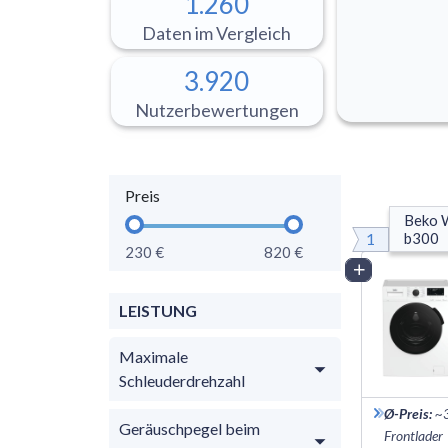
1.260
Daten im Vergleich
3.920
Nutzerbewertungen
Preis
Beko 
1
b300
230 €
820 €
Vergleich
LEISTUNG
Maximale
Schleuderdrehzahl
Ø-Preis
:
~
Geräuschpegel beim
Frontlader