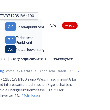
WTV8712BS1W b100
N/A
~480 €
7.4
Gesamtpunktzahl
Technische
7.3
Punktzahl
7.6
Nutzerbewertung
80 €
|
Energieeffizienzklasse
:
C
|
Beladungsart
:
›
ung
Vorteile / Nachteile
Technische Daten
Rankings
Alternativen
12BS1W b100 è una Waschmaschine mit 8 kg
nd interessanten technischen Eigenschaften,
n die Energieeffizienzklasse C fällt. Der
Inverter-M
...
Mehr lesen