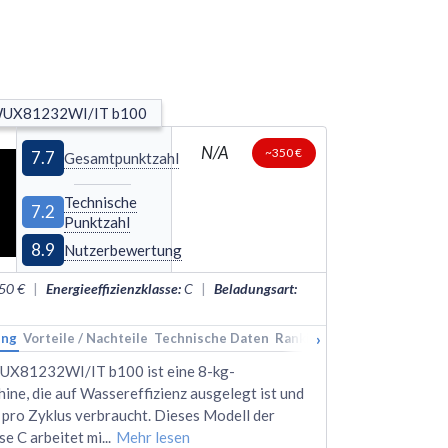
WUX81232WI/IT b100
N/A
~350 €
7.7
Gesamtpunktzahl
Technische
7.2
Punktzahl
8.9
Nutzerbewertung
50 €
|
Energieeffizienzklasse
:
C
|
Beladungsart
:
›
ung
Vorteile / Nachteile
Technische Daten
Rankings
Alternativen
UX81232WI/IT b100 ist eine 8-kg-
ne, die auf Wassereffizienz ausgelegt ist und
r pro Zyklus verbraucht. Dieses Modell der
se C arbeitet mi
...
Mehr lesen