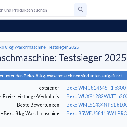
ko 8 kg Waschmaschine: Testsieger 2025
schmaschine: Testsieger 2025
ger unter den Beko-8-kg-Waschmaschinen sind unten aufgeführt.
Testsieger
:
Beko WMC81464ST1 b300
s Preis-Leistungs-Verhältnis
:
Beko WUX81282WI/IT b30
Beste Bewertungen
:
Beko WML81434NPS1 b10
ise Beko 8 kg Waschmaschine
:
Beko B5WFU58418W bPRO