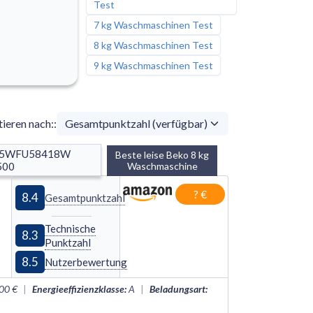
Test
7 kg Waschmaschinen Test
8 kg Waschmaschinen Test
9 kg Waschmaschinen Test
tieren nach:
:
B5WFU58418W 
Beste leise Beko 8 kg
500
Waschmaschine
? €
8.4
Gesamtpunktzahl
Technische
8.3
Punktzahl
8.5
Nutzerbewertung
00 €
|
Energieeffizienzklasse
:
A
|
Beladungsart
: