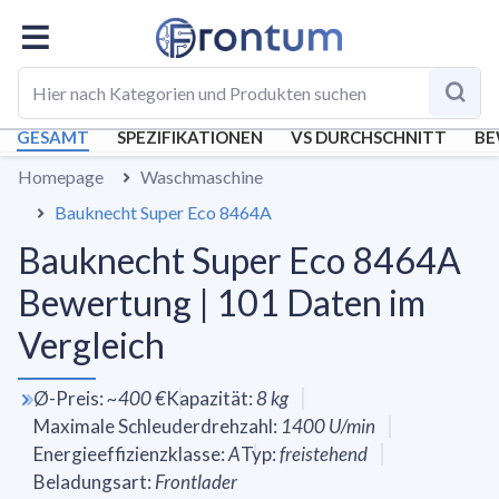
GESAMT
SPEZIFIKATIONEN
VS DURCHSCHNITT
BE
Homepage
Waschmaschine
Bauknecht Super Eco 8464A
Bauknecht Super Eco 8464A
Bewertung | 101 Daten im
Vergleich
Ø-Preis
:
~
400 €
Kapazität
:
8
kg
Maximale Schleuderdrehzahl
:
1400
U/min
Energieeffizienzklasse
:
A
Typ
:
freistehend
Beladungsart
:
Frontlader