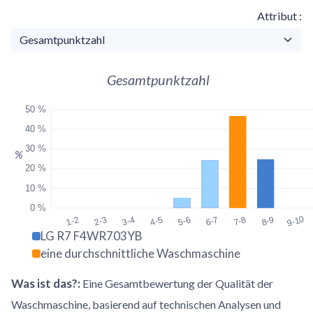
Attribut
Gesamtpunktzahl
50 %
40 %
30 %
%
20 %
10 %
0 %
9-10
1-2
2-3
3-4
4-5
5-6
6-7
7-8
8-9
LG R7 F4WR703YB
eine durchschnittliche Waschmaschine
Was ist das?
:
Eine Gesamtbewertung der Qualität der
Waschmaschine, basierend auf technischen Analysen und