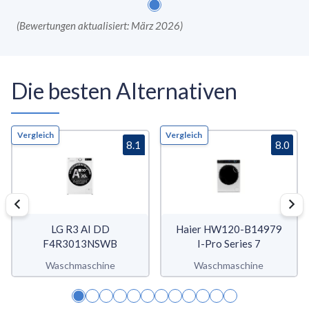
(
Bewertungen aktualisiert: März 2026
)
Die besten Alternativen
Vergleich
Vergleich
8.1
8.0
LG R3 AI DD
Haier HW120-B14979
F4R3013NSWB
I-Pro Series 7
Waschmaschine
Waschmaschine