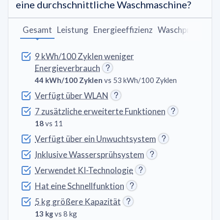
eine durchschnittliche Waschmaschine?
Gesamt
Leistung
Energieeffizienz
Waschprogram
9 kWh/100 Zyklen weniger
Energieverbrauch
44 kWh/100 Zyklen
vs 53 kWh/100 Zyklen
Verfügt über WLAN
7 zusätzliche erweiterte Funktionen
18
vs 11
Verfügt über ein Unwuchtsystem
Inklusive Wassersprühsystem
Verwendet KI-Technologie
Hat eine Schnellfunktion
5 kg größere Kapazität
13 kg
vs 8 kg