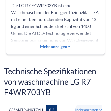
Die LG R7 F4WR703YB ist eine
Waschmaschine der Energieeffizienzklasse A
mit einer beeindruckenden Kapazität von 13
kg und einer Schleuderdrehzahl von 1400
U/min. Die AI DD-Technologie verwendet
Sensoren zur Erkennung von Wäschegewicht
Mehr anzeigen
und -weichheit und passt die
Waschbewegungen für eine optimale
Reinigung an, wobei sie 18 % mehr Schutz für
die Textilien bietet. Die Maschine verfügt
Technische Spezifikationen
über TurboWash 360° mit Hochdruckdüsen,
von waschmachine LG R7
die die Waschzeit um bis zu 20 Minuten
verkürzen, und verbraucht nur 44 kWh pro
F4WR703YB
100 Zyklen. Zu den smarten Funktionen
gehören Wi-Fi-Konnektivität,
Sprachsteuerung über Amazon Alexa oder
8.2
GESAMTPUNKTZAHL
Mehr anzeigen