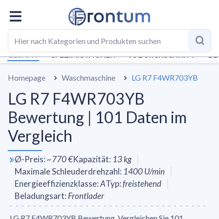
GESAMT
SPEZIFIKATIONEN
VS DURCHSCHNITT
BE
Homepage
Waschmaschine
LG R7 F4WR703YB
LG R7 F4WR703YB
Bewertung | 101 Daten im
Vergleich
Ø-Preis
:
~
770 €
Kapazität
:
13
kg
Maximale Schleuderdrehzahl
:
1400
U/min
Energieeffizienzklasse
:
A
Typ
:
freistehend
Beladungsart
:
Frontlader
LG R7 F4WR703YB Bewertung. Vergleichen Sie 101