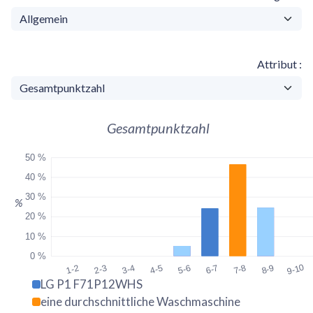
Attribut
Gesamtpunktzahl
50 %
40 %
30 %
%
20 %
10 %
0 %
9-10
1-2
2-3
3-4
4-5
5-6
6-7
7-8
8-9
LG P1 F71P12WHS
eine durchschnittliche Waschmaschine