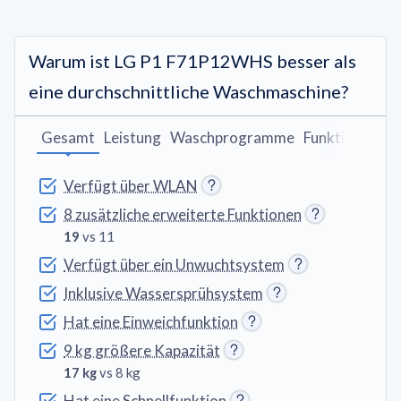
Warum ist LG P1 F71P12WHS besser als
eine durchschnittliche Waschmaschine?
Gesamt
Leistung
Waschprogramme
Funktionen
Verfügt über WLAN
8 zusätzliche erweiterte Funktionen
19
vs 11
Verfügt über ein Unwuchtsystem
Inklusive Wassersprühsystem
Hat eine Einweichfunktion
9 kg größere Kapazität
17 kg
vs 8 kg
Hat eine Schnellfunktion