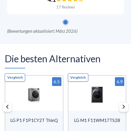
17
Reviews
(
Bewertungen aktualisiert: März 2026
)
Die besten Alternativen
Vergleich
Vergleich
6.5
6.9
LG P1 F1P1CY2T ThinQ
LG M1 F11WM17TS2B