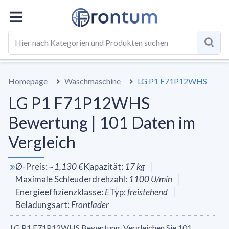
GESAMT
SPEZIFIKATIONEN
VS DURCHSCHNITT
BE
Homepage
Waschmaschine
LG P1 F71P12WHS
LG P1 F71P12WHS
Bewertung | 101 Daten im
Vergleich
Ø-Preis
:
~
1,130 €
Kapazität
:
17
kg
Maximale Schleuderdrehzahl
:
1100
U/min
Energieeffizienzklasse
:
E
Typ
:
freistehend
Beladungsart
:
Frontlader
LG P1 F71P12WHS Bewertung. Vergleichen Sie 101