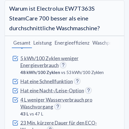
Warum ist Electrolux EW7T363S
SteamCare 700 besser als eine
durchschnittliche Waschmaschine?
Gesamt
Leistung
Energieeffizienz
Waschprogram
5 kWh/100 Zyklen weniger
Energieverbrauch
48 kWh/100 Zyklen
vs 53 kWh/100 Zyklen
Hat eine Schnellfunktion
Hat eine Nacht-/Leise-Option
4 L weniger Wasserverbrauch pro
Waschvorgang
43 L
vs 47 L
23 Min. kürzere Dauer für den ECO-