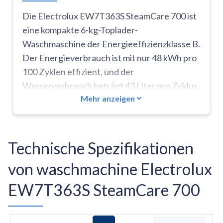
Die Electrolux EW7T363S SteamCare 700 ist
eine kompakte 6-kg-Toplader-
Waschmaschine der Energieeffizienzklasse B.
Der Energieverbrauch ist mit nur 48 kWh pro
100 Zyklen effizient, und der
Wasserverbrauch beträgt 43 Liter pro Zyklus.
Mehr anzeigen
Die Steam PRO-Technologie sorgt für eine
bessere Reinigung durch einen
abschließenden Dampfausstoß, während die
Time Manager-Funktion die Zyklusdauer mit
Technische Spezifikationen
8 verschiedenen Optionen anpasst.
von waschmachine Electrolux
Praktische Funktionen wie Selbstreinigung,
Schaumerkennung und Nachtmodus für
EW7T363S SteamCare 700
leisen Betrieb sind vorhanden. Zu den
Nachteilen gehören das Fehlen eines