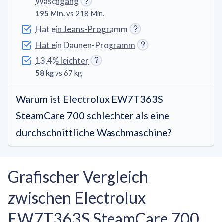
Waschgang
195 Min.
vs 218 Min.
Hat ein Jeans-Programm
Hat ein Daunen-Programm
13,4% leichter
58 kg
vs 67 kg
Warum ist Electrolux EW7T363S
SteamCare 700 schlechter als eine
durchschnittliche Waschmaschine?
Grafischer Vergleich
zwischen Electrolux
EW7T363S SteamCare 700