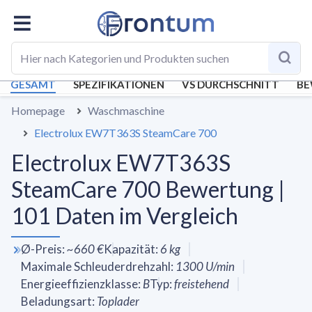
GESAMT
SPEZIFIKATIONEN
VS DURCHSCHNITT
BE
Homepage
Waschmaschine
Electrolux EW7T363S SteamCare 700
Electrolux EW7T363S
SteamCare 700 Bewertung |
101 Daten im Vergleich
Ø-Preis
:
~
660 €
Kapazität
:
6
kg
Maximale Schleuderdrehzahl
:
1300
U/min
Energieeffizienzklasse
:
B
Typ
:
freistehend
Beladungsart
:
Toplader