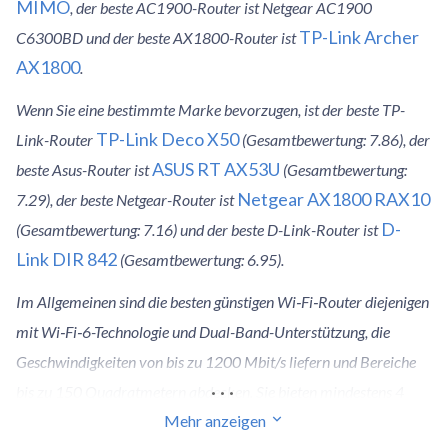
MIMO
, der beste AC1900-Router ist Netgear AC1900
TP-Link Archer
C6300BD und der beste AX1800-Router ist
AX1800
.
Wenn Sie eine bestimmte Marke bevorzugen, ist der beste TP-
TP-Link Deco X50
Link-Router
(Gesamtbewertung: 7.86), der
ASUS RT AX53U
beste Asus-Router ist
(Gesamtbewertung:
Netgear AX1800 RAX10
7.29), der beste Netgear-Router ist
D-
(Gesamtbewertung: 7.16) und der beste D-Link-Router ist
Link DIR 842
(Gesamtbewertung: 6.95).
Im Allgemeinen sind die besten günstigen Wi‑Fi‑Router diejenigen
mit Wi‑Fi‑6-Technologie und Dual-Band-Unterstützung, die
Geschwindigkeiten von bis zu 1200 Mbit/s liefern und Bereiche
...
bis zu 150 Quadratmetern abdecken. Sie bieten mindestens 4
Mehr anzeigen
Ethernet-Ports, WPA3-Sicherheit und arbeiten sowohl auf 2,4