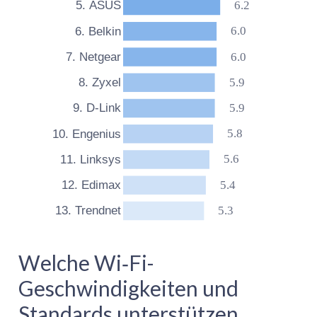
6.2
5. ASUS
6.0
6. Belkin
6.0
7. Netgear
5.9
8. Zyxel
5.9
9. D-Link
5.8
10. Engenius
5.6
11. Linksys
5.4
12. Edimax
5.3
13. Trendnet
Welche Wi‑Fi-
Geschwindigkeiten und
Standards unterstützen