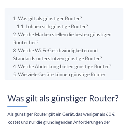
GHz als auch auf 5 GHz mit Beamforming-Technologie für
gezieltere Signalübertragung. Diese Router enthalten nützliche
Funktionen wie Gastnetzwerk, Kindersicherung, Quality-of-
1. Was gilt als günstiger Router?
1.1. Lohnen sich günstige Router?
Service-Management (QoS), automatische Firmware-Updates
2. Welche Marken stellen die besten günstigen
und Steuerung per mobiler App für einfache Einrichtung und
Router her?
Verwaltung.
3. Welche Wi‑Fi-Geschwindigkeiten und
Die besten günstigen Modelle haben effiziente Antennen (meist 4
Standards unterstützen günstige Router?
externe Antennen), MU-MIMO-Technologie für mehrere
4. Welche Abdeckung bieten günstige Router?
Geräteverbindungen, IPv6-Unterstützung und VPN-Server-
5. Wie viele Geräte können günstige Router
Funktionen. Häufig enthalten sie außerdem fortgeschrittene
bewältigen?
Funktionen wie Bandbreitenkontrolle, Gerätepriorisierung,
6. Welche Sicherheitsfunktionen enthalten
Was gilt als günstiger Router?
günstige Router?
Zugriffsplanung, Firewall-Schutz und LED-Steuerungsoptionen.
Als günstiger Router gilt ein Gerät, das weniger als 60 €
kostet und nur die grundlegenden Anforderungen der