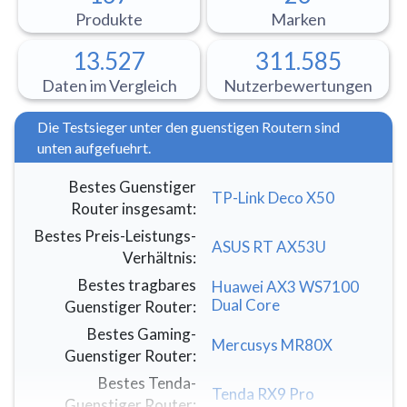
Produkte
Marken
13.527
311.585
Daten im Vergleich
Nutzerbewertungen
Die Testsieger unter den guenstigen Routern sind
unten aufgefuehrt.
Bestes Guenstiger
TP-Link Deco X50
Router insgesamt
:
Bestes Preis-Leistungs-
ASUS RT AX53U
Verhältnis
:
Bestes tragbares
Huawei AX3 WS7100
Dual Core
Guenstiger Router
:
Bestes Gaming-
Mercusys MR80X
Guenstiger Router
:
Bestes Tenda-
Tenda RX9 Pro
Guenstiger Router
: