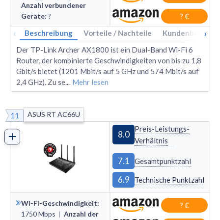
Anzahl verbundener
Geräte
:
?
? €
‹
›
Beschreibung
Vorteile / Nachteile
Kundenbewertu
Der TP-Link Archer AX1800 ist ein Dual-Band Wi-Fi 6
Router, der kombinierte Geschwindigkeiten von bis zu 1,8
Gbit/s bietet (1201 Mbit/s auf 5 GHz und 574 Mbit/s auf
2,4 GHz). Zu se
...
Mehr lesen
ASUS RT AC66U
11
Preis-Leistungs-
8.0
Verhältnis
7.1
Gesamtpunktzahl
6.9
Technische Punktzahl
Wi-Fi-Geschwindigkeit
:
? €
1750
Mbps
|
Anzahl der