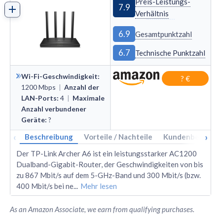
Preis-Leistungs-
7.9
Verhältnis
6.9
Gesamtpunktzahl
6.7
Technische Punktzahl
Wi-Fi-Geschwindigkeit
:
? €
1200
Mbps
|
Anzahl der
LAN-Ports
:
4
|
Maximale
Anzahl verbundener
Geräte
:
?
‹
›
Beschreibung
Vorteile / Nachteile
Kundenbewertu
Der TP-Link Archer A6 ist ein leistungsstarker AC1200
Dualband-Gigabit-Router, der Geschwindigkeiten von bis
zu 867 Mbit/s auf dem 5-GHz-Band und 300 Mbit/s (bzw.
400 Mbit/s bei ne
...
Mehr lesen
As an Amazon Associate, we earn from qualifying purchases.