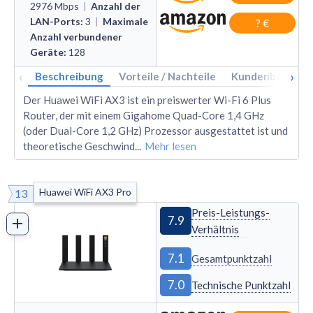
2976
Mbps
|
Anzahl der
LAN-Ports
:
3
|
Maximale
? €
Anzahl verbundener
Geräte
:
128
‹
›
Beschreibung
Vorteile / Nachteile
Kundenbewertu
Der Huawei WiFi AX3 ist ein preiswerter Wi-Fi 6 Plus
Router, der mit einem Gigahome Quad-Core 1,4 GHz
(oder Dual-Core 1,2 GHz) Prozessor ausgestattet ist und
theoretische Geschwind
...
Mehr lesen
Huawei WiFi AX3 Pro
13
Preis-Leistungs-
7.9
Verhältnis
7.1
Gesamtpunktzahl
7.0
Technische Punktzahl