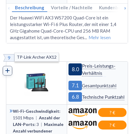
‹
›
Beschreibung
Vorteile / Nachteile
Kundenbewertu
Der Huawei WiFi AX3 WS7200 Quad-Core ist ein
leistungsstarker Wi-Fi 6 Plus Router, der mit einer 1,4
GHz Gigahome Quad-Core-CPU und 256 MB RAM
ausgestattet ist, um theoretische Ges
...
Mehr lesen
TP-Link Archer AX12
9
Preis-Leistungs-
8.0
Verhältnis
7.1
Gesamtpunktzahl
6.8
Technische Punktzahl
Wi-Fi-Geschwindigkeit
:
? €
1501
Mbps
|
Anzahl der
LAN-Ports
:
3
|
Maximale
? €
Anzahl verbundener