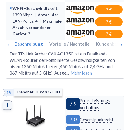
Wi-Fi-Geschwindigkeit
:
? €
1350
Mbps
|
Anzahl der
LAN-Ports
:
4
|
Maximale
? €
Anzahl verbundener
Geräte
:
?
? €
‹
›
Beschreibung
Vorteile / Nachteile
Kundenbewertu
Der TP-Link Archer C60 AC1350 ist ein Dualband-
WLAN-Router, der kombinierte Geschwindigkeiten von
bis zu 1350 Mbit/s bietet (450 Mbit/s auf 2,4 GHz und
867 Mbit/s auf 5 GHz). Ausge
...
Mehr lesen
Trendnet TEW 827DRU
15
Preis-Leistungs-
7.9
Verhältnis
7.0
Gesamtpunktzahl