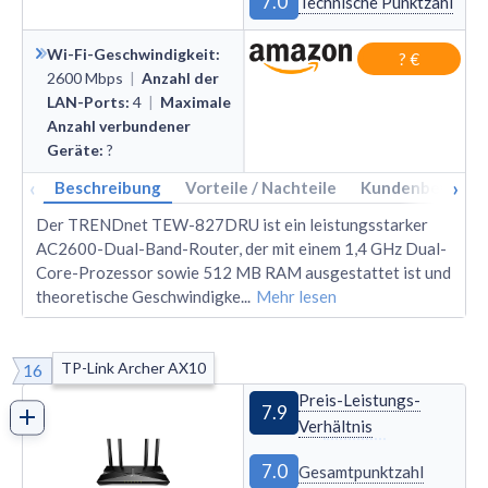
7.0
Technische Punktzahl
Wi-Fi-Geschwindigkeit
:
? €
2600
Mbps
|
Anzahl der
LAN-Ports
:
4
|
Maximale
Anzahl verbundener
Geräte
:
?
‹
›
Beschreibung
Vorteile / Nachteile
Kundenbewertu
Der TRENDnet TEW-827DRU ist ein leistungsstarker
AC2600-Dual-Band-Router, der mit einem 1,4 GHz Dual-
Core-Prozessor sowie 512 MB RAM ausgestattet ist und
theoretische Geschwindigke
...
Mehr lesen
TP-Link Archer AX10
16
Preis-Leistungs-
7.9
Verhältnis
7.0
Gesamtpunktzahl