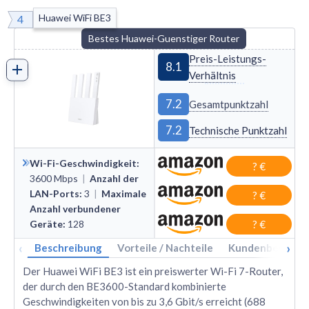
Huawei WiFi BE3
4
Bestes Huawei-Guenstiger Router
Preis-Leistungs-
8.1
Verhältnis
7.2
Gesamtpunktzahl
7.2
Technische Punktzahl
Wi-Fi-Geschwindigkeit
:
? €
3600
Mbps
|
Anzahl der
LAN-Ports
:
3
|
Maximale
? €
Anzahl verbundener
Geräte
:
128
? €
‹
›
Beschreibung
Vorteile / Nachteile
Kundenbewertu
Der Huawei WiFi BE3 ist ein preiswerter Wi-Fi 7-Router,
der durch den BE3600-Standard kombinierte
Geschwindigkeiten von bis zu 3,6 Gbit/s erreicht (688