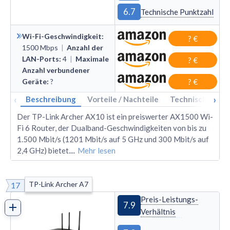
6.7
Technische Punktzahl
Wi-Fi-Geschwindigkeit
:
? €
1500
Mbps
|
Anzahl der
LAN-Ports
:
4
|
Maximale
? €
Anzahl verbundener
Geräte
:
?
? €
‹
›
Beschreibung
Vorteile / Nachteile
Technische Dat
Der TP-Link Archer AX10 ist ein preiswerter AX1500 Wi-
Fi 6 Router, der Dualband-Geschwindigkeiten von bis zu
1.500 Mbit/s (1201 Mbit/s auf 5 GHz und 300 Mbit/s auf
2,4 GHz) bietet.
...
Mehr lesen
TP-Link Archer A7
17
Preis-Leistungs-
7.9
Verhältnis