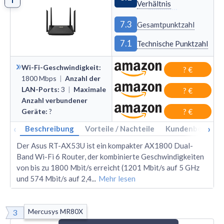
Verhältnis
7.3
Gesamtpunktzahl
7.1
Technische Punktzahl
Wi-Fi-Geschwindigkeit
:
? €
1800
Mbps
|
Anzahl der
LAN-Ports
:
3
|
Maximale
? €
Anzahl verbundener
Geräte
:
?
? €
‹
›
Beschreibung
Vorteile / Nachteile
Kundenbewertu
Der Asus RT-AX53U ist ein kompakter AX1800 Dual-
Band Wi-Fi 6 Router, der kombinierte Geschwindigkeiten
von bis zu 1800 Mbit/s erreicht (1201 Mbit/s auf 5 GHz
und 574 Mbit/s auf 2,4
...
Mehr lesen
Mercusys MR80X
3