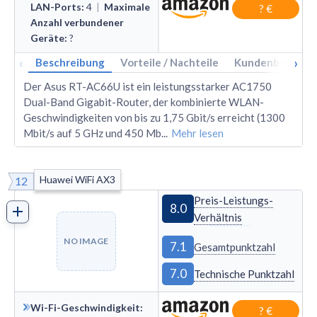
LAN-Ports
:
4
|
Maximale
? €
Anzahl verbundener
Geräte
:
?
‹
›
Beschreibung
Vorteile / Nachteile
Kundenbewertu
Der Asus RT-AC66U ist ein leistungsstarker AC1750
Dual-Band Gigabit-Router, der kombinierte WLAN-
Geschwindigkeiten von bis zu 1,75 Gbit/s erreicht (1300
Mbit/s auf 5 GHz und 450 Mb
...
Mehr lesen
Huawei WiFi AX3
12
Preis-Leistungs-
8.0
Verhältnis
NO IMAGE
7.1
Gesamtpunktzahl
7.0
Technische Punktzahl
Wi-Fi-Geschwindigkeit
:
? €