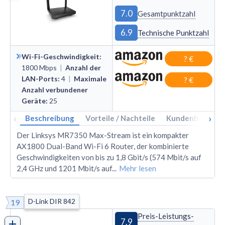
7.0
Gesamtpunktzahl
6.9
Technische Punktzahl
Wi-Fi-Geschwindigkeit
:
? €
1800
Mbps
|
Anzahl der
LAN-Ports
:
4
|
Maximale
? €
Anzahl verbundener
Geräte
:
25
‹
›
Beschreibung
Vorteile / Nachteile
Kundenbewertu
Der Linksys MR7350 Max-Stream ist ein kompakter
AX1800 Dual-Band Wi-Fi 6 Router, der kombinierte
Geschwindigkeiten von bis zu 1,8 Gbit/s (574 Mbit/s auf
2,4 GHz und 1201 Mbit/s auf
...
Mehr lesen
D-Link DIR 842
19
Preis-Leistungs-
7.9