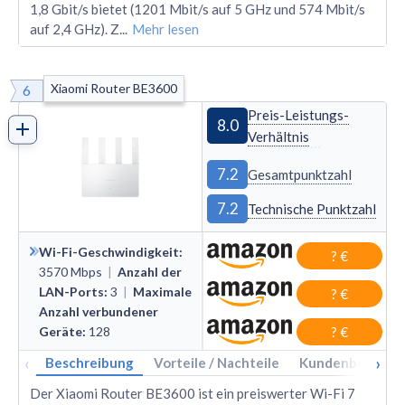
1,8 Gbit/s bietet (1201 Mbit/s auf 5 GHz und 574 Mbit/s
auf 2,4 GHz). Z
...
Mehr lesen
Xiaomi Router BE3600
6
Preis-Leistungs-
8.0
Verhältnis
7.2
Gesamtpunktzahl
7.2
Technische Punktzahl
Wi-Fi-Geschwindigkeit
:
? €
3570
Mbps
|
Anzahl der
LAN-Ports
:
3
|
Maximale
? €
Anzahl verbundener
Geräte
:
128
? €
‹
›
Beschreibung
Vorteile / Nachteile
Kundenbewertu
Der Xiaomi Router BE3600 ist ein preiswerter Wi-Fi 7