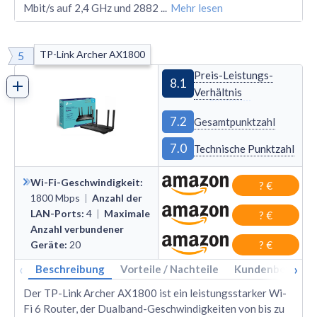
Mbit/s auf 2,4 GHz und 2882
...
Mehr lesen
TP-Link Archer AX1800
5
Preis-Leistungs-
8.1
Verhältnis
7.2
Gesamtpunktzahl
7.0
Technische Punktzahl
Wi-Fi-Geschwindigkeit
:
? €
1800
Mbps
|
Anzahl der
LAN-Ports
:
4
|
Maximale
? €
Anzahl verbundener
Geräte
:
20
? €
‹
›
Beschreibung
Vorteile / Nachteile
Kundenbewertu
Der TP-Link Archer AX1800 ist ein leistungsstarker Wi-
Fi 6 Router, der Dualband-Geschwindigkeiten von bis zu