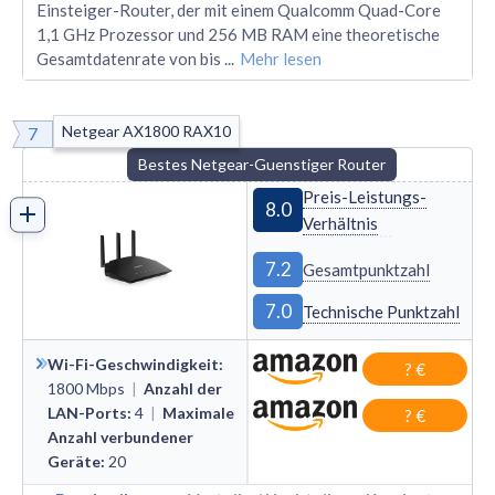
Einsteiger-Router, der mit einem Qualcomm Quad-Core
1,1 GHz Prozessor und 256 MB RAM eine theoretische
Gesamtdatenrate von bis
...
Mehr lesen
Netgear AX1800 RAX10
7
Bestes Netgear-Guenstiger Router
Preis-Leistungs-
8.0
Verhältnis
7.2
Gesamtpunktzahl
7.0
Technische Punktzahl
Wi-Fi-Geschwindigkeit
:
? €
1800
Mbps
|
Anzahl der
LAN-Ports
:
4
|
Maximale
? €
Anzahl verbundener
Geräte
:
20