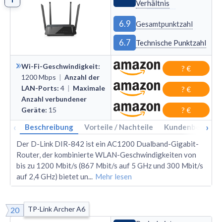
Verhältnis
6.9
Gesamtpunktzahl
6.7
Technische Punktzahl
Wi-Fi-Geschwindigkeit
:
? €
1200
Mbps
|
Anzahl der
LAN-Ports
:
4
|
Maximale
? €
Anzahl verbundener
Geräte
:
15
? €
‹
›
Beschreibung
Vorteile / Nachteile
Kundenbewertu
Der D-Link DIR-842 ist ein AC1200 Dualband-Gigabit-
Router, der kombinierte WLAN-Geschwindigkeiten von
bis zu 1200 Mbit/s (867 Mbit/s auf 5 GHz und 300 Mbit/s
auf 2,4 GHz) bietet un
...
Mehr lesen
TP-Link Archer A6
20