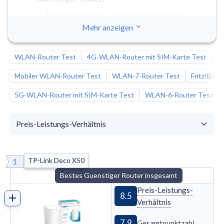
Bestes Netgear-
Netgear AX1800
RAX10
Guenstiger Router
:
Mehr anzeigen
Bestes Google-
Google Nest WiFi
Guenstiger Router
:
WLAN-Router Test
4G-WLAN-Router mit SIM-Karte Test
T
Bestes Huawei-
Huawei WiFi BE3
Mobiler WLAN-Router Test
WLAN-7-Router Test
Fritz!Box-
Guenstiger Router
:
Bestes Eero-Guenstiger
5G-WLAN-Router mit SIM-Karte Test
WLAN-6-Router Test
Amazon Eero 6 Plus
Router
:
TP-Link Deco X50
1
Bestes Guenstiger Router insgesamt
Preis-Leistungs-
8.5
Verhältnis
7.9
Gesamtpunktzahl