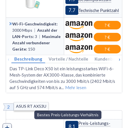
7.7
Technische Punktzahl
Wi-Fi-Geschwindigkeit
:
? €
3000
Mbps
|
Anzahl der
LAN-Ports
:
3
|
Maximale
? €
Anzahl verbundener
Geräte
:
150
? €
‹
›
Beschreibung
Vorteile / Nachteile
Kundenbewertu
Das TP-Link Deco X50 ist ein leistungsstarkes WiFi-6-
Mesh-System der AX3000-Klasse, das kombinierte
Geschwindigkeiten von bis zu 3000 Mbit/s (2402 Mbit/s
auf 5 GHz und 574 Mbit/s a
...
Mehr lesen
ASUS RT AX53U
2
Bestes Preis-Leistungs-Verhältnis
Preis-Leistungs-
8.1