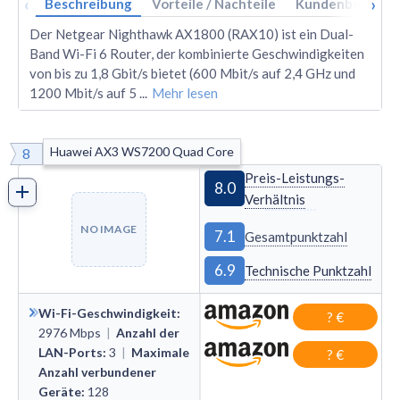
‹
›
Beschreibung
Vorteile / Nachteile
Kundenbewertu
Der Netgear Nighthawk AX1800 (RAX10) ist ein Dual-
Band Wi-Fi 6 Router, der kombinierte Geschwindigkeiten
von bis zu 1,8 Gbit/s bietet (600 Mbit/s auf 2,4 GHz und
1200 Mbit/s auf 5
...
Mehr lesen
Huawei AX3 WS7200 Quad Core
8
Preis-Leistungs-
8.0
Verhältnis
NO IMAGE
7.1
Gesamtpunktzahl
6.9
Technische Punktzahl
Wi-Fi-Geschwindigkeit
:
? €
2976
Mbps
|
Anzahl der
LAN-Ports
:
3
|
Maximale
? €
Anzahl verbundener
Geräte
:
128