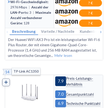
Wi-Fi-Geschwindigkeit
:
? €
2976
Mbps
|
Anzahl der
LAN-Ports
:
3
|
Maximale
? €
Anzahl verbundener
Geräte
:
128
? €
‹
›
Beschreibung
Vorteile / Nachteile
Kundenbewertu
Der Huawei WiFi AX3 Pro ist ein leistungsstarker Wi-Fi 6
Plus Router, der mit einem Gigahome-Quad-Core-
Prozessor (1,4 GHz) und 256 MB RAM ausgestattet ist,
um theoretische Gesamtge
...
Mehr lesen
TP-Link AC1350
14
Preis-Leistungs-
7.9
Verhältnis
7.0
Gesamtpunktzahl
6.9
Technische Punktzahl