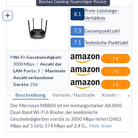
Bestes Gaming-Guenstiger Router
Preis-Leistungs-
8.1
Verhältnis
7.3
Gesamtpunktzahl
7.1
Technische Punktzahl
Wi-Fi-Geschwindigkeit
:
? €
3000
Mbps
|
Anzahl der
LAN-Ports
:
3
|
Maximale
? €
Anzahl verbundener
Geräte
:
256
? €
‹
›
Beschreibung
Vorteile / Nachteile
Kundenbewertu
Der Mercusys MR80X ist ein leistungsstarker AX3000
Dual-Band Wi-Fi 6 Router, der kombinierte
Geschwindigkeiten von bis zu 3000 Mbps liefert (2402
Mbps auf 5 GHz, 574 Mbps auf 2,4 G
...
Mehr lesen