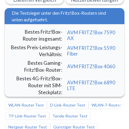
Die Testsieger unter den Fritz!Box-Routern sind
unten aufgefuehrt.
Bestes Fritz!Box-
AVM FRITZ!Box 7590
AX
Router insgesamt
:
Bestes Preis-Leistungs-
AVM FRITZ!Box 5590
Fiber
Verhältnis
:
Bestes Gaming-
AVM FRITZ!Box 4060
Fritz!Box-Router
:
Bestes 4G-Fritz!Box-
AVM FRITZ!Box 6890
Router mit SIM-
LTE
Steckplatz
:
WLAN-Router Test
D-Link-Router Test
WLAN-7-Router Tes
TP-Link-Router Test
Tenda-Router Test
Netgear-Router Test
Günstiger Router Test