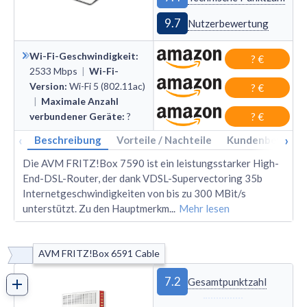
9.7
Nutzerbewertung
Wi-Fi-Geschwindigkeit
:
? €
2533
Mbps
|
Wi-Fi-
Version
:
Wi
-
Fi 5 (802.11ac)
? €
|
Maximale Anzahl
verbundener Geräte
:
?
? €
‹
›
Beschreibung
Vorteile / Nachteile
Kundenbewertu
Die AVM FRITZ!Box 7590 ist ein leistungsstarker High-
End-DSL-Router, der dank VDSL-Supervectoring 35b
Internetgeschwindigkeiten von bis zu 300 MBit/s
unterstützt. Zu den Hauptmerkm
...
Mehr lesen
AVM FRITZ!Box 6591 Cable
7.2
Gesamtpunktzahl