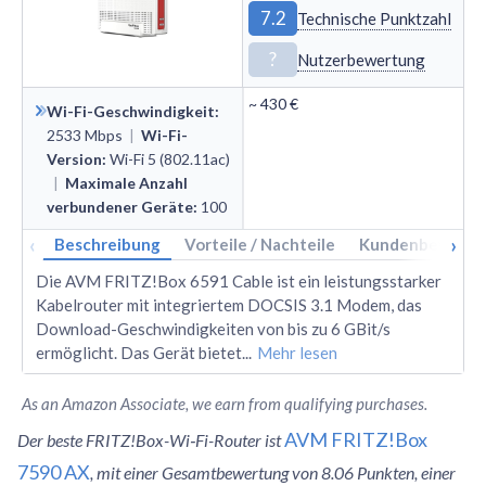
7.2
Technische Punktzahl
?
Nutzerbewertung
~
430 €
Wi-Fi-Geschwindigkeit
:
2533
Mbps
|
Wi-Fi-
Version
:
Wi
-
Fi 5 (802.11ac)
|
Maximale Anzahl
verbundener Geräte
:
100
‹
›
Beschreibung
Vorteile / Nachteile
Kundenbewertu
Die AVM FRITZ!Box 6591 Cable ist ein leistungsstarker
Kabelrouter mit integriertem DOCSIS 3.1 Modem, das
Download-Geschwindigkeiten von bis zu 6 GBit/s
ermöglicht. Das Gerät bietet
...
Mehr lesen
As an Amazon Associate, we earn from qualifying purchases.
AVM FRITZ!Box
Der beste FRITZ!Box-Wi‑Fi-Router ist
7590 AX
, mit einer Gesamtbewertung von 8.06 Punkten, einer