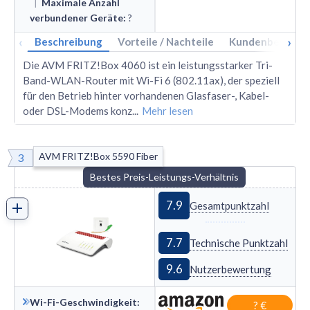
|
Maximale Anzahl
verbundener Geräte
:
?
‹
›
Beschreibung
Vorteile / Nachteile
Kundenbewertu
Die AVM FRITZ!Box 4060 ist ein leistungsstarker Tri-
Band-WLAN-Router mit Wi-Fi 6 (802.11ax), der speziell
für den Betrieb hinter vorhandenen Glasfaser-, Kabel-
oder DSL-Modems konz
...
Mehr lesen
AVM FRITZ!Box 5590 Fiber
3
Bestes Preis-Leistungs-Verhältnis
7.9
Gesamtpunktzahl
7.7
Technische Punktzahl
9.6
Nutzerbewertung
Wi-Fi-Geschwindigkeit
:
? €