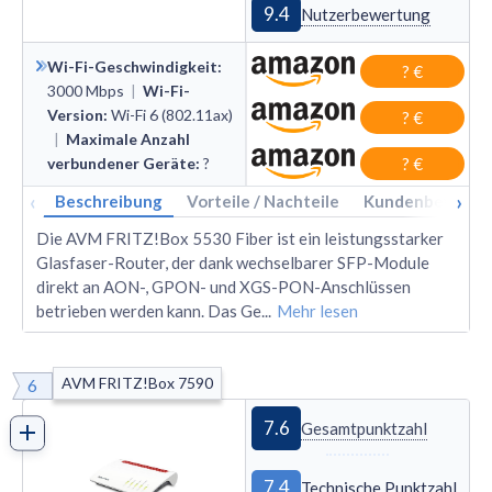
9.4
Nutzerbewertung
Wi-Fi-Geschwindigkeit
:
? €
3000
Mbps
|
Wi-Fi-
Version
:
Wi
-
Fi 6 (802.11ax)
? €
|
Maximale Anzahl
verbundener Geräte
:
?
? €
‹
›
Beschreibung
Vorteile / Nachteile
Kundenbewertu
Die AVM FRITZ!Box 5530 Fiber ist ein leistungsstarker
Glasfaser-Router, der dank wechselbarer SFP-Module
direkt an AON-, GPON- und XGS-PON-Anschlüssen
betrieben werden kann. Das Ge
...
Mehr lesen
AVM FRITZ!Box 7590
6
7.6
Gesamtpunktzahl
7.4
Technische Punktzahl