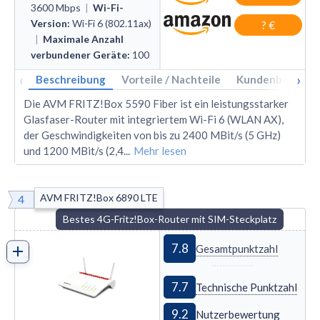
3600
Mbps
|
Wi-Fi-
Version
:
Wi
-
Fi 6 (802.11ax)
? €
|
Maximale Anzahl
verbundener Geräte
:
100
‹
›
Beschreibung
Vorteile / Nachteile
Kundenbewertu
Die AVM FRITZ!Box 5590 Fiber ist ein leistungsstarker
Glasfaser-Router mit integriertem Wi-Fi 6 (WLAN AX),
der Geschwindigkeiten von bis zu 2400 MBit/s (5 GHz)
und 1200 MBit/s (2,4
...
Mehr lesen
AVM FRITZ!Box 6890 LTE
4
Bestes 4G-Fritz!Box-Router mit SIM-Steckplatz
7.8
Gesamtpunktzahl
7.7
Technische Punktzahl
9.2
Nutzerbewertung