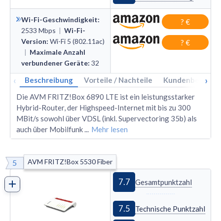
Wi-Fi-Geschwindigkeit
:
? €
2533
Mbps
|
Wi-Fi-
Version
:
Wi
-
Fi 5 (802.11ac)
? €
|
Maximale Anzahl
verbundener Geräte
:
32
‹
›
Beschreibung
Vorteile / Nachteile
Kundenbewertu
Die AVM FRITZ!Box 6890 LTE ist ein leistungsstarker
Hybrid-Router, der Highspeed-Internet mit bis zu 300
MBit/s sowohl über VDSL (inkl. Supervectoring 35b) als
auch über Mobilfunk
...
Mehr lesen
AVM FRITZ!Box 5530 Fiber
5
7.7
Gesamtpunktzahl
7.5
Technische Punktzahl