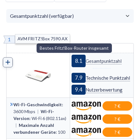
AVM FRITZ!Box 7590 AX
1
Bestes Fritz!Box-Router insgesamt
8.1
Gesamtpunktzahl
7.9
Technische Punktzahl
9.4
Nutzerbewertung
Wi-Fi-Geschwindigkeit
:
? €
3600
Mbps
|
Wi-Fi-
Version
:
Wi
-
Fi 6 (802.11ax)
? €
|
Maximale Anzahl
verbundener Geräte
:
100
? €