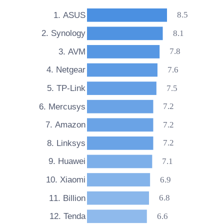
8.5
1. ASUS
8.1
2. Synology
7.8
3. AVM
7.6
4. Netgear
7.5
5. TP-Link
7.2
6. Mercusys
7.2
7. Amazon
7.2
8. Linksys
7.1
9. Huawei
6.9
10. Xiaomi
6.8
11. Billion
6.6
12. Tenda