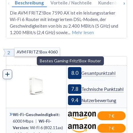
‹
›
Beschreibung
Vorteile / Nachteile
Kundenbewertu
Die AVM FRITZ!Box 7590 AX ist ein leistungsstarker
Wi-Fi 6 Router mit integriertem DSL-Modem, der
Geschwindigkeiten von bis zu 2.400 MBit/s (5 GHz) und
1.200 MBit/s (2,4 GHz) sowie
...
Mehr lesen
AVM FRITZ!Box 4060
2
Bestes Gaming-Fritz!Box-Router
8.0
Gesamtpunktzahl
7.8
Technische Punktzahl
9.4
Nutzerbewertung
Wi-Fi-Geschwindigkeit
:
? €
6000
Mbps
|
Wi-Fi-
Version
:
Wi
-
Fi 6 (802.11ax)
? €