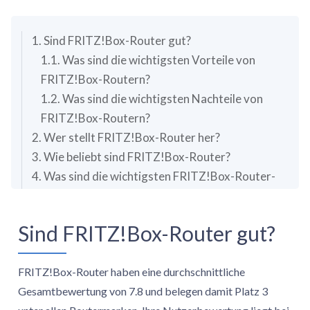
1. Sind FRITZ!Box-Router gut?
1.1. Was sind die wichtigsten Vorteile von
FRITZ!Box-Routern?
1.2. Was sind die wichtigsten Nachteile von
FRITZ!Box-Routern?
2. Wer stellt FRITZ!Box-Router her?
3. Wie beliebt sind FRITZ!Box-Router?
4. Was sind die wichtigsten FRITZ!Box-Router-
Serien?
5. Wie viel kosten FRITZ!Box-Router?
Sind FRITZ!Box-Router gut?
6. Worauf sollten Sie bei der Wahl des besten
FRITZ!Box-Routers achten?
FRITZ!Box-Router haben eine durchschnittliche
Gesamtbewertung von 7.8 und belegen damit Platz 3