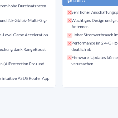
rem hohe Durchsatzraten
Sehr hoher Anschaffungsp
 und 2,5-Gbit/s-Multi-Gig-
Wuchtiges Design und gro
Antennen
e-Level Game Acceleration
Hoher Stromverbrauch im 
Performance im 2,4-GHz-B
bdeckung dank RangeBoost
deutlich ab
Firmware-Updates können 
n (AiProtection Pro) und
verursachen
e intuitive ASUS Router App