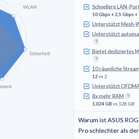
Schnellere LAN-Por
WLAN
10 Gbps + 2,5 Gbps +
Unterstützt Mesh-W
Unterstützt automat
Bietet dediziertes 
Sicherheit
10 räumliche Strea
12
vs 2
Unterstützt OFDM
zwerk
8x mehr RAM
1.024 GB
vs 128 GB
Warum ist ASUS ROG
Pro schlechter als de