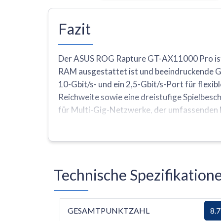
Fazit
Der ASUS ROG Rapture GT-AX11000 Pro ist e
RAM ausgestattet ist und beeindruckende Ge
10-Gbit/s- und ein 2,5-Gbit/s-Port für flex
Reichweite sowie eine dreistufige Spielbesc
für Multi-Gig-Netzwerke, der umfassenden N
gelten der sehr hohe Anschaffungspreis, das
Band).
Technische Spezifikatio
GESAMTPUNKTZAHL
8.7