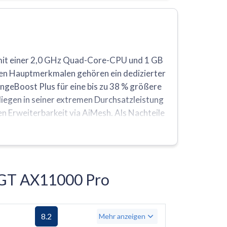
 mit einer 2,0 GHz Quad-Core-CPU und 1 GB
inen Hauptmerkmalen gehören ein dedizierter
ngeBoost Plus für eine bis zu 38 % größere
liegen in seiner extremen Durchsatzleistung
 Erweiterbarkeit via AiMesh. Als Nachteile
ehlen des neueren Wi-Fi 6E-Standards (6-GHz-
 GT AX11000 Pro
8.2
Mehr anzeigen