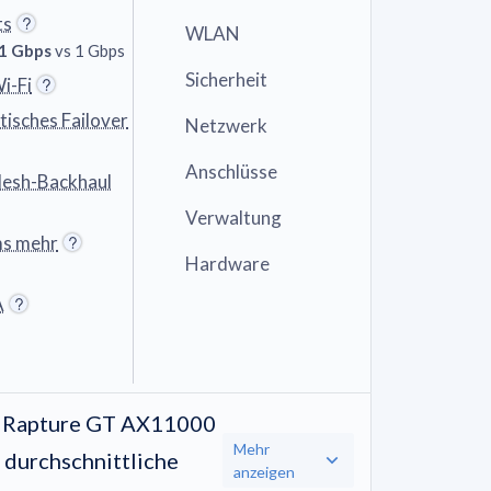
ts
WLAN
 1 Gbps
vs 1 Gbps
Sicherheit
i-Fi
isches Failover
Netzwerk
Anschlüsse
Mesh-Backhaul
Verwaltung
ms mehr
Hardware
A
 Rapture GT AX11000
Mehr
r durchschnittliche
anzeigen