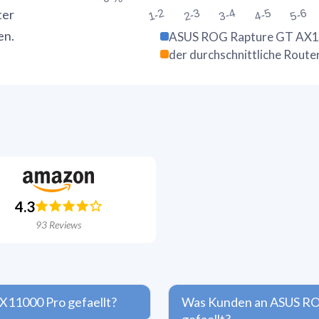
ter
1-2
2-3
3-4
4-5
5-6
en.
ASUS ROG Rapture GT AX1
der durchschnittliche Route
4.3
93
Reviews
11000 Pro gefaellt?
Was Kunden an ASUS RO
gefaellt?