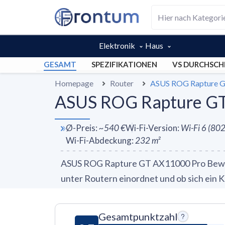
Elektronik
Haus
GESAMT
SPEZIFIKATIONEN
VS DURCHSCH
Homepage
Router
ASUS ROG Rapture 
ASUS ROG Rapture GT 
Ø-Preis
:
~
540 €
Wi-Fi-Version
:
Wi-Fi 6 (80
Wi-Fi-Abdeckung
:
232
m²
ASUS ROG Rapture GT AX11000 Pro Bewert
unter Routern einordnet und ob sich ein K
Gesamtpunktzahl