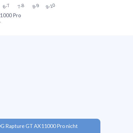
9-10
6-7
7-8
8-9
1000 Pro
r
G Rapture GT AX11000 Pro nicht