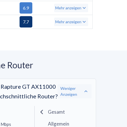
6.9
Mehr anzeigen
7.7
Mehr anzeigen
he Router
 Rapture GT AX11000
Weniger
Anzeigen
rchschnittliche Router?
Gesamt
Allgemein
0 Mbps