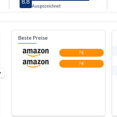
8.8
Ausgezeichnet
Beste Preise
? €
? €