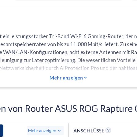
in leistungsstarker Tri-Band Wi-Fi 6 Gaming-Router, der
samtspeicherraten von bis zu 11.000 Mbit/s liefert. Zu se
ible WAN/LAN-Konfigurationen, acht externe Antennen mit Ra
hleunigung zur Latenzoptimierung. Die wesentlichen Vorteile 
etzwerksicherheit durch AiProtection Pro und der nahtlosen
 sperrige Gehäuse, das viel Platz beansprucht, sowie das F
Mehr anzeigen
nen von Router ASUS ROG Rapture
ANSCHLÜSSE
Mehr anzeigen