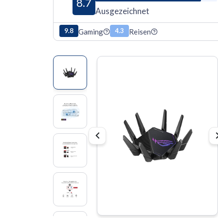
8.7
Ausgezeichnet
9.8
4.3
Gaming
Reisen