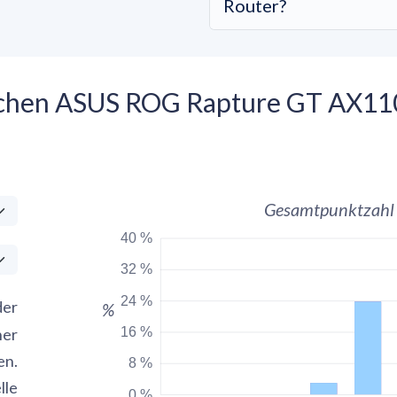
Router?
ischen ASUS ROG Rapture GT AX11
Gesamtpunktzahl
40 %
32 %
24 %
der
%
16 %
her
en.
8 %
lle
0 %