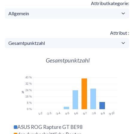
Attributkategorie
Attribut
Gesamtpunktzahl
40 %
32 %
24 %
%
16 %
8 %
0 %
9-10
1-2
2-3
3-4
4-5
5-6
6-7
7-8
8-9
ASUS ROG Rapture GT BE98