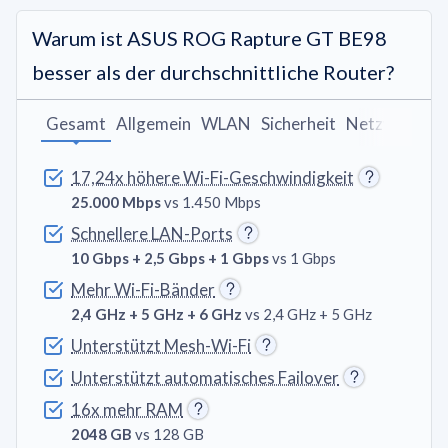
Warum ist ASUS ROG Rapture GT BE98
besser als der durchschnittliche Router?
Gesamt
Allgemein
WLAN
Sicherheit
Netzwerk
An
17,24x höhere Wi-Fi-Geschwindigkeit
25.000 Mbps
vs 1.450 Mbps
Schnellere LAN-Ports
10 Gbps + 2,5 Gbps + 1 Gbps
vs 1 Gbps
Mehr Wi-Fi-Bänder
2,4 GHz + 5 GHz + 6 GHz
vs 2,4 GHz + 5 GHz
Unterstützt Mesh-Wi-Fi
Unterstützt automatisches Failover
16x mehr RAM
2048 GB
vs 128 GB