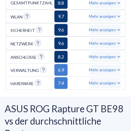
Integration von AiProtection Pro und AiMesh.
8.8
GESAMTPUNKTZAHL
Mehr anzeigen
Als Nachteile gelten das sperrige Design, das
9.7
Mehr anzeigen
WLAN
viel Platz beansprucht, der hohe
Stromverbrauch bei voller Auslastung der 10-
9.6
Mehr anzeigen
SICHERHEIT
Gbit/s-Ports sowie der sehr hohe
Anschaffungspreis.
9.6
Mehr anzeigen
NETZWERK
8.2
Mehr anzeigen
ANSCHLÜSSE
6.9
Mehr anzeigen
VERWALTUNG
7.4
Mehr anzeigen
HARDWARE
ASUS ROG Rapture GT BE98
vs der durchschnittliche