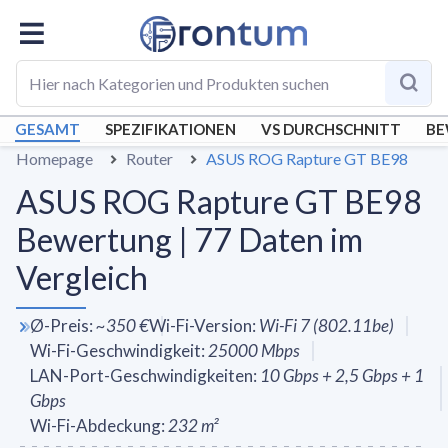
GESAMT
SPEZIFIKATIONEN
VS DURCHSCHNITT
BE
Homepage
Router
ASUS ROG Rapture GT BE98
ASUS ROG Rapture GT BE98
Bewertung | 77 Daten im
Vergleich
Ø-Preis
:
~
350 €
Wi-Fi-Version
:
Wi-Fi 7 (802.11be)
Wi-Fi-Geschwindigkeit
:
25000
Mbps
LAN-Port-Geschwindigkeiten
:
10 Gbps + 2,5 Gbps + 1
Gbps
Wi-Fi-Abdeckung
:
232
m²