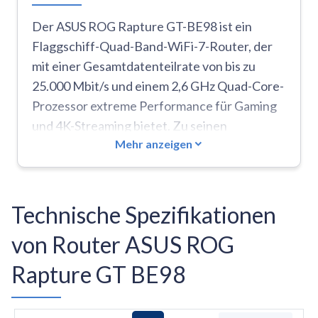
Der ASUS ROG Rapture GT-BE98 ist ein
Flaggschiff-Quad-Band-WiFi-7-Router, der
mit einer Gesamtdatenteilrate von bis zu
25.000 Mbit/s und einem 2,6 GHz Quad-Core-
Prozessor extreme Performance für Gaming
und 4K-Streaming bietet. Zu seinen
Mehr anzeigen
Hauptmerkmalen gehören die Unterstützung
der 320-MHz-Kanalbandbreite im 6-GHz-
Band, zwei 10-Gbit/s- und vier 2,5-Gbit/s-
Ports für maximale kabelgebundene
Technische Spezifikationen
Konnektivität sowie acht externe Antennen
von Router ASUS ROG
für eine hohe Signalstärke. Die wesentlichen
Vorteile liegen in der zukunftssicheren WiFi-
Rapture GT BE98
7-Technologie, den umfassenden Gaming-
Beschleunigungsfunktionen und der