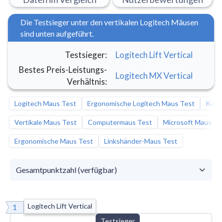
Die Testsieger unter den vertikalen Logitech Mäusen
sind unten aufgeführt.
Testsieger
:
Logitech Lift Vertical
Bestes Preis-Leistungs-
Logitech MX Vertical
Verhältnis
:
Logitech Maus Test
Ergonomische Logitech Maus Test
Kabe
Vertikale Maus Test
Computermaus Test
Microsoft Maus Te
Ergonomische Maus Test
Linkshänder-Maus Test
Logitech Lift Vertical
1
Testsieger