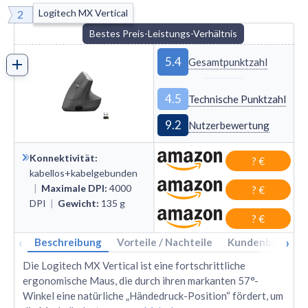
Logitech MX Vertical
2
Bestes Preis-Leistungs-Verhältnis
5.4
Gesamtpunktzahl
4.5
Technische Punktzahl
9.2
Nutzerbewertung
Konnektivität
:
? €
kabellos+kabelgebunden
|
Maximale DPI
:
4000
? €
DPI
|
Gewicht
:
135
g
? €
‹
›
Beschreibung
Vorteile / Nachteile
Kundenbewertu
Die Logitech MX Vertical ist eine fortschrittliche
ergonomische Maus, die durch ihren markanten 57°-
Winkel eine natürliche „Händedruck-Position“ fördert, um