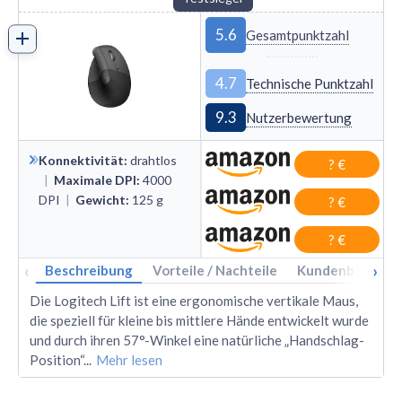
5.6
Gesamtpunktzahl
4.7
Technische Punktzahl
9.3
Nutzerbewertung
Konnektivität
:
drahtlos
? €
|
Maximale DPI
:
4000
DPI
|
Gewicht
:
125
g
? €
? €
‹
›
Beschreibung
Vorteile / Nachteile
Kundenbewertu
Die Logitech Lift ist eine ergonomische vertikale Maus,
die speziell für kleine bis mittlere Hände entwickelt wurde
und durch ihren 57°-Winkel eine natürliche „Handschlag-
Position“
...
Mehr lesen