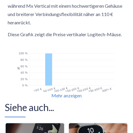
während Mx Vertical mit einem hochwertigeren Gehäuse
und breiterer Verbindungsflexibilität näher an 110 €
heranrückt.
Diese Grafik zeigt die Preise vertikaler Logitech-Mäuse.
100 %
80 %
60 %
%
40 %
20 %
0 %
100-150 €
150-200 €
200-250 €
250-300 €
50-100 €
300> €
<50 €
Mehr anzeigen
Preis
Siehe auch...
Wie schneiden vertikale
Logitech-Mäuse im Vergleich