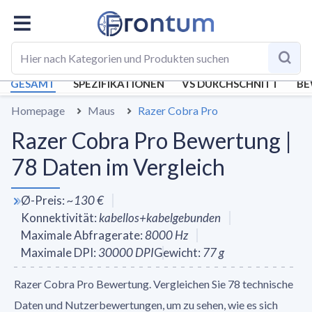
GESAMT
SPEZIFIKATIONEN
VS DURCHSCHNITT
BE
Homepage
Maus
Razer Cobra Pro
Razer Cobra Pro Bewertung |
78 Daten im Vergleich
Ø-Preis
:
~
130 €
Konnektivität
:
kabellos+kabelgebunden
Maximale Abfragerate
:
8000
Hz
Maximale DPI
:
30000
DPI
Gewicht
:
77
g
Razer Cobra Pro Bewertung. Vergleichen Sie 78 technische
Daten und Nutzerbewertungen, um zu sehen, wie es sich