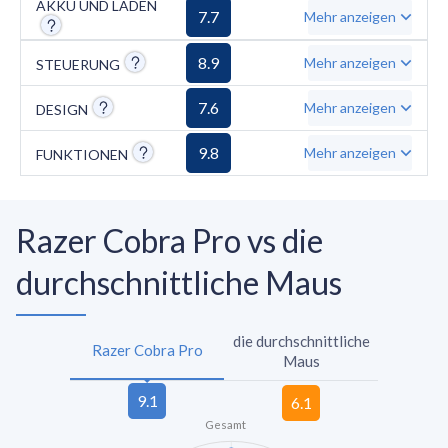
kompakte Größe, der fehlende Freilauf des
AKKU UND LADEN
7.7
Mehr anzeigen
Scrollrads sowie der hohe Preis für Maus und
Zusatzkomponenten.
8.9
Mehr anzeigen
STEUERUNG
7.6
Mehr anzeigen
DESIGN
9.8
Mehr anzeigen
FUNKTIONEN
Razer Cobra Pro vs die
durchschnittliche Maus
die durchschnittliche
Razer Cobra Pro
Maus
Gesamt