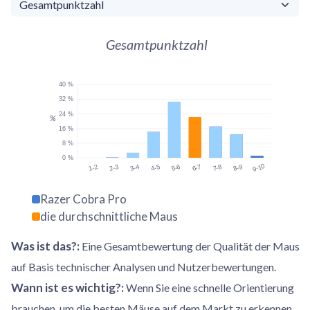
Gesamtpunktzahl
40 %
32 %
24 %
%
16 %
8 %
0 %
9-10
1-2
2-3
3-4
4-5
5-6
6-7
7-8
8-9
Razer Cobra Pro
die durchschnittliche Maus
Was ist das?
:
Eine Gesamtbewertung der Qualität der Maus
auf Basis technischer Analysen und Nutzerbewertungen.
Wann ist es wichtig?
:
Wenn Sie eine schnelle Orientierung
brauchen, um die besten Mäuse auf dem Markt zu erkennen.