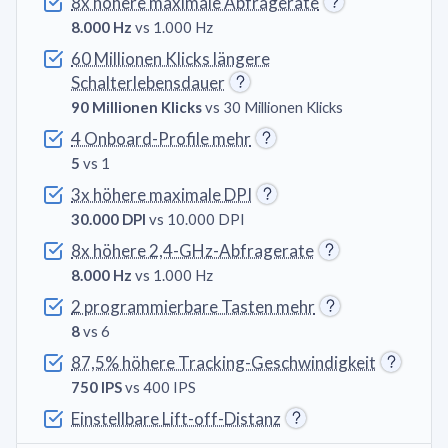
8x höhere maximale Abfragerate
8.000 Hz
vs 1.000 Hz
60 Millionen Klicks längere
Schalterlebensdauer
90 Millionen Klicks
vs 30 Millionen Klicks
4 Onboard-Profile mehr
5
vs 1
3x höhere maximale DPI
30.000 DPI
vs 10.000 DPI
8x höhere 2,4-GHz-Abfragerate
8.000 Hz
vs 1.000 Hz
2 programmierbare Tasten mehr
8
vs 6
87,5% höhere Tracking-Geschwindigkeit
750 IPS
vs 400 IPS
Einstellbare Lift-off-Distanz