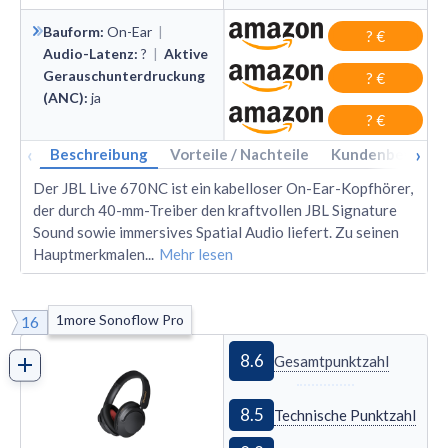
Bauform
:
On
-
Ear
|
? €
Audio-Latenz
:
?
|
Aktive
Gerauschunterdruckung
? €
(ANC)
:
ja
? €
‹
›
Beschreibung
Vorteile / Nachteile
Kundenbewertu
Der JBL Live 670NC ist ein kabelloser On-Ear-Kopfhörer,
der durch 40-mm-Treiber den kraftvollen JBL Signature
Sound sowie immersives Spatial Audio liefert. Zu seinen
Hauptmerkmalen
...
Mehr lesen
1more Sonoflow Pro
16
8.6
Gesamtpunktzahl
8.5
Technische Punktzahl