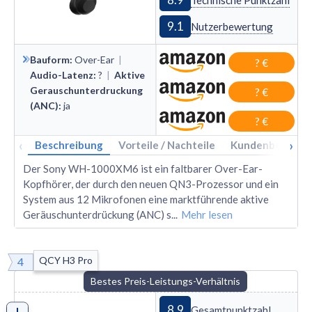
Technische Punktzahl
9.1
Nutzerbewertung
Bauform
:
Over
-
Ear
|
? €
Audio-Latenz
:
?
|
Aktive
Gerauschunterdruckung
? €
(ANC)
:
ja
? €
‹
›
Beschreibung
Vorteile / Nachteile
Kundenbewertu
Der Sony WH-1000XM6 ist ein faltbarer Over-Ear-
Kopfhörer, der durch den neuen QN3-Prozessor und ein
System aus 12 Mikrofonen eine marktführende aktive
Geräuschunterdrückung (ANC) s
...
Mehr lesen
QCY H3 Pro
4
Bestes Preis-Leistungs-Verhältnis
8.9
Gesamtpunktzahl