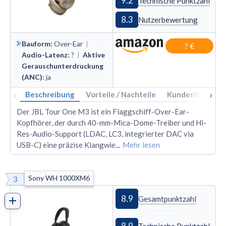
9.2
Bestes JBL-USB-C-
Technische Punktzahl
JBL Tour One M3
Kopfhörer
:
8.3
Nutzerbewertung
Bestes Beats-USB-C-
Beats Studio Pro
Kopfhörer
:
Bauform
:
Over
-
Ear
|
? €
Bestes Bose-USB-C-
Audio-Latenz
:
?
|
Aktive
Bose QuietComfort
Ultra Headphones
Gerauschunterdruckung
Kopfhörer
:
(ANC)
:
ja
Bestes Apple-USB-C-
Apple AirPods Max
‹
›
Kopfhörer
:
Beschreibung
Vorteile / Nachteile
Kundenbewertu
Der JBL Tour One M3 ist ein Flaggschiff-Over-Ear-
Kopfhörer, der durch 40-mm-Mica-Dome-Treiber und Hi-
Res-Audio-Support (LDAC, LC3, integrierter DAC via
USB-C) eine präzise Klangwie
...
Mehr lesen
Sony WH 1000XM6
3
8.9
Gesamtpunktzahl
8.9