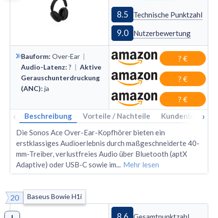
8.5
Technische Punktzahl
9.0
Nutzerbewertung
Bauform
:
Over
-
Ear
|
? €
Audio-Latenz
:
?
|
Aktive
Gerauschunterdruckung
? €
(ANC)
:
ja
? €
‹
›
Beschreibung
Vorteile / Nachteile
Kundenbewertu
Die Sonos Ace Over-Ear-Kopfhörer bieten ein
erstklassiges Audioerlebnis durch maßgeschneiderte 40-
mm-Treiber, verlustfreies Audio über Bluetooth (aptX
Adaptive) oder USB-C sowie im
...
Mehr lesen
Baseus Bowie H1i
20
8.6
Gesamtpunktzahl