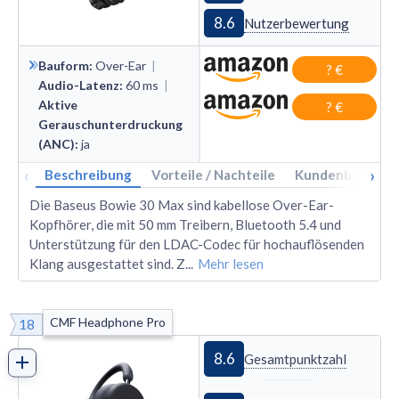
8.6
Nutzerbewertung
Bauform
:
Over
-
Ear
|
? €
Audio-Latenz
:
60
ms
|
Aktive
? €
Gerauschunterdruckung
(ANC)
:
ja
‹
›
Beschreibung
Vorteile / Nachteile
Kundenbewertu
Die Baseus Bowie 30 Max sind kabellose Over-Ear-
Kopfhörer, die mit 50 mm Treibern, Bluetooth 5.4 und
Unterstützung für den LDAC-Codec für hochauflösenden
Klang ausgestattet sind. Z
...
Mehr lesen
CMF Headphone Pro
18
8.6
Gesamtpunktzahl