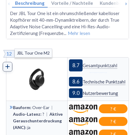
‹
›
Beschreibung
Vorteile / Nachteile
Kundenbewertu
Der JBL Tour One ist ein ohrumschließender kabelloser
Kopfhörer mit 40-mm-Dynamiktreibern, der durch True
Adaptive Noise Cancelling und eine Hi-Res-Audio-
Zertifizierung (Frequenzbe
...
Mehr lesen
JBL Tour One M2
12
8.7
Gesamtpunktzahl
8.6
Technische Punktzahl
9.0
Nutzerbewertung
Bauform
:
Over
-
Ear
|
? €
Audio-Latenz
:
?
|
Aktive
Gerauschunterdruckung
? €
(ANC)
:
ja
? €