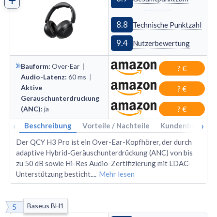
8.8
Technische Punktzahl
9.4
Nutzerbewertung
Bauform
:
Over
-
Ear
|
? €
Audio-Latenz
:
60
ms
|
Aktive
? €
Gerauschunterdruckung
(ANC)
:
ja
? €
‹
›
Beschreibung
Vorteile / Nachteile
Kundenbewertu
Der QCY H3 Pro ist ein Over-Ear-Kopfhörer, der durch
adaptive Hybrid-Geräuschunterdrückung (ANC) von bis
zu 50 dB sowie Hi-Res Audio-Zertifizierung mit LDAC-
Unterstützung besticht.
...
Mehr lesen
Baseus BH1
5