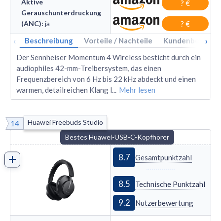
Aktive
? €
Gerauschunterdruckung
(ANC)
:
ja
? €
‹
›
Beschreibung
Vorteile / Nachteile
Kundenbewertu
Der Sennheiser Momentum 4 Wireless besticht durch ein
audiophiles 42-mm-Treibersystem, das einen
Frequenzbereich von 6 Hz bis 22 kHz abdeckt und einen
warmen, detailreichen Klang l
...
Mehr lesen
Huawei Freebuds Studio
14
Bestes Huawei-USB-C-Kopfhörer
8.7
Gesamtpunktzahl
8.5
Technische Punktzahl
9.2
Nutzerbewertung