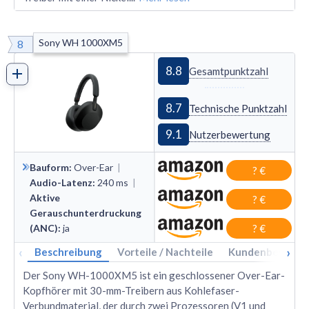
Sony WH 1000XM5
8
8.8
Gesamtpunktzahl
8.7
Technische Punktzahl
9.1
Nutzerbewertung
Bauform
:
Over
-
Ear
|
? €
Audio-Latenz
:
240
ms
|
Aktive
? €
Gerauschunterdruckung
(ANC)
:
ja
? €
‹
›
Beschreibung
Vorteile / Nachteile
Kundenbewertu
Der Sony WH-1000XM5 ist ein geschlossener Over-Ear-
Kopfhörer mit 30-mm-Treibern aus Kohlefaser-
Verbundmaterial, der durch zwei Prozessoren (V1 und