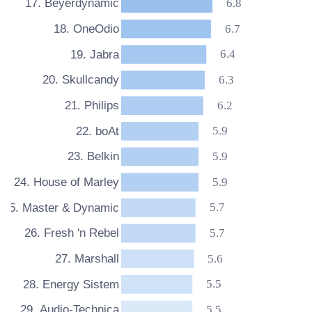
6.8
17. Beyerdynamic
6.7
18. OneOdio
6.4
19. Jabra
6.3
20. Skullcandy
6.2
21. Philips
5.9
22. boAt
5.9
23. Belkin
5.9
24. House of Marley
5.7
25. Master & Dynamic
5.7
26. Fresh 'n Rebel
5.6
27. Marshall
5.5
28. Energy Sistem
5.5
29. Audio-Technica