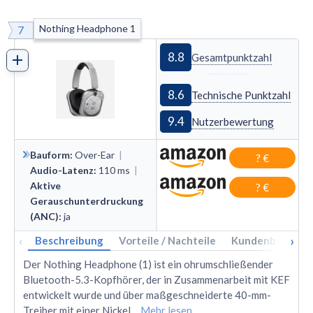
Nothing Headphone 1
7
8.8
Gesamtpunktzahl
8.6
Technische Punktzahl
9.4
Nutzerbewertung
Bauform
:
Over
-
Ear
|
? €
Audio-Latenz
:
110
ms
|
Aktive
? €
Gerauschunterdruckung
(ANC)
:
ja
‹
›
Beschreibung
Vorteile / Nachteile
Kundenbewertu
Der Nothing Headphone (1) ist ein ohrumschließender
Bluetooth-5.3-Kopfhörer, der in Zusammenarbeit mit KEF
entwickelt wurde und über maßgeschneiderte 40-mm-
Treiber mit einer Nickel
...
Mehr lesen