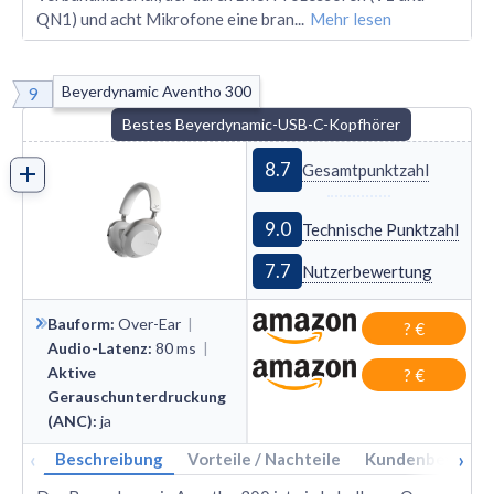
QN1) und acht Mikrofone eine bran
...
Mehr lesen
Beyerdynamic Aventho 300
9
Bestes Beyerdynamic-USB-C-Kopfhörer
8.7
Gesamtpunktzahl
9.0
Technische Punktzahl
7.7
Nutzerbewertung
Bauform
:
Over
-
Ear
|
? €
Audio-Latenz
:
80
ms
|
Aktive
? €
Gerauschunterdruckung
(ANC)
:
ja
‹
›
Beschreibung
Vorteile / Nachteile
Kundenbewertu