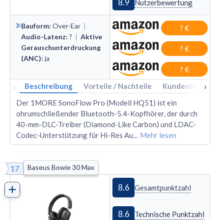
8.9
Nutzerbewertung
Bauform
:
Over
-
Ear
|
? €
Audio-Latenz
:
?
|
Aktive
Gerauschunterdruckung
? €
(ANC)
:
ja
? €
‹
›
Beschreibung
Vorteile / Nachteile
Kundenbewertu
Der 1MORE SonoFlow Pro (Modell HQ51) ist ein
ohrumschließender Bluetooth-5.4-Kopfhörer, der durch
40-mm-DLC-Treiber (Diamond-Like Carbon) und LDAC-
Codec-Unterstützung für Hi-Res Au
...
Mehr lesen
Baseus Bowie 30 Max
17
8.6
Gesamtpunktzahl
8.6
Technische Punktzahl