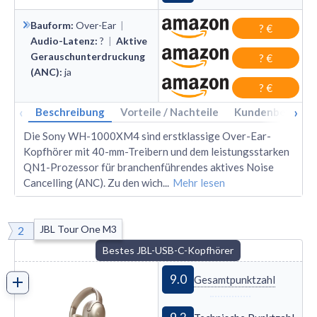
Razer Opus
Kopfhörer
:
Bauform
:
Over
-
Ear
|
? €
Bestes Audio-Technica-
Audio-Technica ATH
Audio-Latenz
:
?
|
Aktive
USB-C-Kopfhörer
:
S300bt
Gerauschunterdruckung
? €
Bestes Jabra-USB-C-
(ANC)
:
ja
Jabra Evolve 80
Kopfhörer
:
? €
Bestes Bowers &
‹
›
Beschreibung
Vorteile / Nachteile
Kundenbewertu
Bowers & Wilkins PX7
Wilkins-USB-C-
S2e
Die Sony WH-1000XM4 sind erstklassige Over-Ear-
Kopfhörer
:
Kopfhörer mit 40-mm-Treibern und dem leistungsstarken
Bestes Bang & Olufsen-
Bang & Olufsen Beoplay
QN1-Prozessor für branchenführendes aktives Noise
H95
USB-C-Kopfhörer
:
Cancelling (ANC). Zu den wich
...
Mehr lesen
Bestes Skullcandy-USB-
Skullcandy Aviator 900
ANC
C-Kopfhörer
:
JBL Tour One M3
2
Bestes Sennheiser-USB-
Sennheiser Momentum
Bestes JBL-USB-C-Kopfhörer
C-Kopfhörer
:
9.0
Bestes Marshall-USB-C-
Gesamtpunktzahl
Marshall Monitor III
Kopfhörer
: