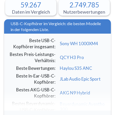
59.267
2.749.785
Daten im Vergleich
Nutzerbewertungen
USB-C-Kopfhörer im Vergleich: die besten Modelle
in der folgenden Liste.
Beste USB-C-
Sony WH 1000XM4
Kopfhörer insgesamt
:
Bestes Preis-Leistungs-
QCY H3 Pro
Verhältnis
:
Beste Bewertungen
:
Haylou S35 ANC
Beste In-Ear-USB-C-
JLab Audio Epic Sport
Kopfhörer
:
Bestes AKG-USB-C-
AKG N9 Hybrid
Kopfhörer
:
Bestes Beyerdynamic-
Beyerdynamic Aventho
300
USB-C-Kopfhörer
: