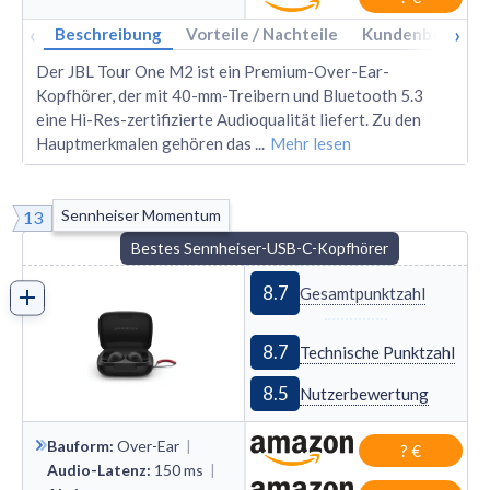
‹
›
Beschreibung
Vorteile / Nachteile
Kundenbewertu
Der JBL Tour One M2 ist ein Premium-Over-Ear-
Kopfhörer, der mit 40-mm-Treibern und Bluetooth 5.3
eine Hi-Res-zertifizierte Audioqualität liefert. Zu den
Hauptmerkmalen gehören das
...
Mehr lesen
Sennheiser Momentum
13
Bestes Sennheiser-USB-C-Kopfhörer
8.7
Gesamtpunktzahl
8.7
Technische Punktzahl
8.5
Nutzerbewertung
Bauform
:
Over
-
Ear
|
? €
Audio-Latenz
:
150
ms
|