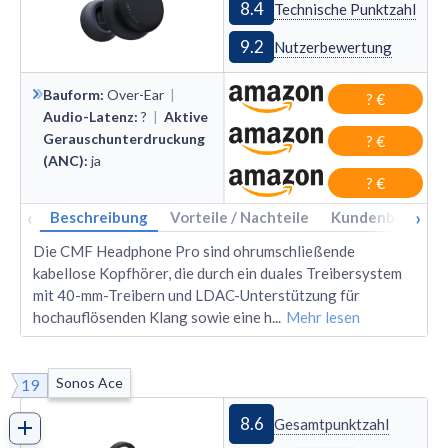
8.4
Technische Punktzahl
9.2
Nutzerbewertung
Bauform
:
Over
-
Ear
|
? €
Audio-Latenz
:
?
|
Aktive
Gerauschunterdruckung
? €
(ANC)
:
ja
? €
‹
›
Beschreibung
Vorteile / Nachteile
Kundenbewertu
Die CMF Headphone Pro sind ohrumschließende
kabellose Kopfhörer, die durch ein duales Treibersystem
mit 40-mm-Treibern und LDAC-Unterstützung für
hochauflösenden Klang sowie eine h
...
Mehr lesen
Sonos Ace
19
8.6
Gesamtpunktzahl