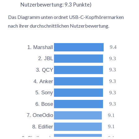
Nutzerbewertung: 9.3 Punkte)
Das Diagramm unten ordnet USB-C-Kopfhörermarken
nach ihrer durchschnittlichen Nutzerbewertung.
9.4
1. Marshall
9.3
2. JBL
9.3
3. QCY
9.3
4. Anker
9.3
5. Sony
9.3
6. Bose
9.1
7. OneOdio
9.1
8. Edifier
9.1
9. Skullcandy