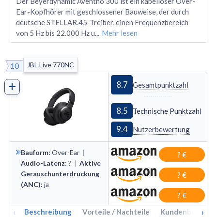
Der Beyerdynamic Aventho 300 ist ein kabelloser Over-
Ear-Kopfhörer mit geschlossener Bauweise, der durch
deutsche STELLAR.45-Treiber, einen Frequenzbereich
von 5 Hz bis 22.000 Hz u
...
Mehr lesen
JBL Live 770NC
10
8.7
Gesamtpunktzahl
8.5
Technische Punktzahl
9.4
Nutzerbewertung
Bauform
:
Over
-
Ear
|
? €
Audio-Latenz
:
?
|
Aktive
Gerauschunterdruckung
? €
(ANC)
:
ja
? €
‹
›
Beschreibung
Vorteile / Nachteile
Kundenbewertu