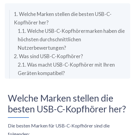
ein USB-C-zentriertes Alltagssetup passen, statt halb zwischen
beiden Ideen zu stehen.
1. Welche Marken stellen die besten USB-C-
Kopfhörer her?
1.1. Welche USB-C-Kopfhörermarken haben die
höchsten durchschnittlichen
Nutzerbewertungen?
2. Was sind USB-C-Kopfhörer?
2.1. Was macht USB-C-Kopfhörer mit Ihren
Geräten kompatibel?
3. Wie viel kosten die besten USB-C-Kopfhörer?
4. Wie gut ist die Audioqualität von USB-C-
Welche Marken stellen die
Kopfhörern?
besten USB-C-Kopfhörer her?
5. Wann sind USB-C-Kopfhörer besser als die
Nutzung eines Adapters?
Die besten Marken für USB-C-Kopfhörer sind die
folgenden: