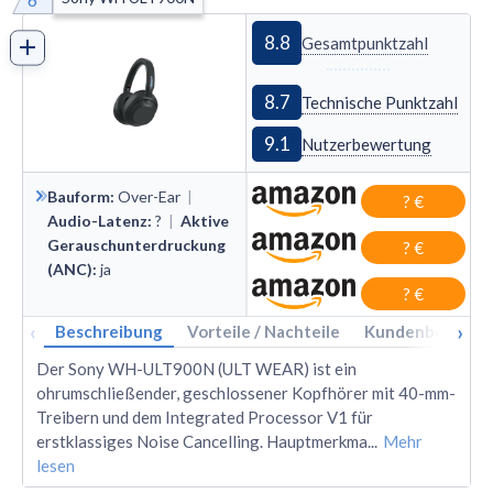
8.8
Gesamtpunktzahl
8.7
Technische Punktzahl
9.1
Nutzerbewertung
Bauform
:
Over
-
Ear
|
? €
Audio-Latenz
:
?
|
Aktive
Gerauschunterdruckung
? €
(ANC)
:
ja
? €
‹
›
Beschreibung
Vorteile / Nachteile
Kundenbewertu
Der Sony WH-ULT900N (ULT WEAR) ist ein
ohrumschließender, geschlossener Kopfhörer mit 40-mm-
Treibern und dem Integrated Processor V1 für
erstklassiges Noise Cancelling. Hauptmerkma
...
Mehr
lesen