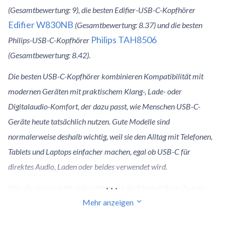
(Gesamtbewertung: 9), die besten Edifier-USB-C-Kopfhörer
Edifier W830NB
(Gesamtbewertung: 8.37) und die besten
Philips TAH8506
Philips-USB-C-Kopfhörer
(Gesamtbewertung: 8.42).
Die besten USB-C-Kopfhörer kombinieren Kompatibilität mit
modernen Geräten mit praktischem Klang-, Lade- oder
Digitalaudio-Komfort, der dazu passt, wie Menschen USB-C-
Geräte heute tatsächlich nutzen. Gute Modelle sind
normalerweise deshalb wichtig, weil sie den Alltag mit Telefonen,
Tablets und Laptops einfacher machen, egal ob USB-C für
direktes Audio, Laden oder beides verwendet wird.
...
Was die besseren Modelle abhebt, ist die Klarheit ihres Zwecks.
Mehr anzeigen
Entweder funktionieren sie gut als echte kabelgebundene USB-C-
Hörwerkzeuge oder als moderne kabellose Modelle, die sauber in