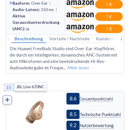
Bauform
:
Over
-
Ear
|
? €
Audio-Latenz
:
150
ms
|
Aktive
? €
Gerauschunterdruckung
(ANC)
:
ja
? €
‹
›
Beschreibung
Vorteile / Nachteile
Kundenbewertu
Die Huawei FreeBuds Studio sind Over-Ear-Kopfhörer,
die durch ein intelligentes, dynamisches ANC-System mit
acht Mikrofonen und eine beeindruckende Hi-Res-
Audiowiedergabe im Freque
...
Mehr lesen
JBL Live 670NC
15
8.6
Gesamtpunktzahl
8.5
Technische Punktzahl
9.2
Nutzerbewertung