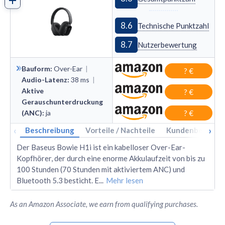
8.6
Technische Punktzahl
8.7
Nutzerbewertung
Bauform
:
Over
-
Ear
|
? €
Audio-Latenz
:
38
ms
|
Aktive
? €
Gerauschunterdruckung
(ANC)
:
ja
? €
‹
›
Beschreibung
Vorteile / Nachteile
Kundenbewertu
Der Baseus Bowie H1i ist ein kabelloser Over-Ear-
Kopfhörer, der durch eine enorme Akkulaufzeit von bis zu
100 Stunden (70 Stunden mit aktiviertem ANC) und
Bluetooth 5.3 besticht. E
...
Mehr lesen
As an Amazon Associate, we earn from qualifying purchases.