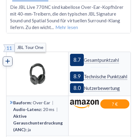
Die JBL Live 770NC sind kabellose Over-Ear-Kopfhörer
mit 40-mm-Treibern, die den typischen JBL Signature
Sound und Spatial Sound für virtuellen Surround-Klang
liefern. Zu den wicht
...
Mehr lesen
JBL Tour One
11
8.7
Gesamtpunktzahl
8.9
Technische Punktzahl
8.0
Nutzerbewertung
Bauform
:
Over
-
Ear
|
? €
Audio-Latenz
:
20
ms
|
Aktive
Gerauschunterdruckung
(ANC)
:
ja