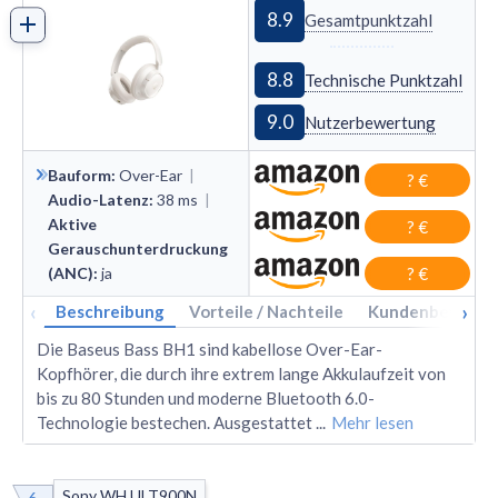
8.9
Gesamtpunktzahl
8.8
Technische Punktzahl
9.0
Nutzerbewertung
Bauform
:
Over
-
Ear
|
? €
Audio-Latenz
:
38
ms
|
Aktive
? €
Gerauschunterdruckung
(ANC)
:
ja
? €
‹
›
Beschreibung
Vorteile / Nachteile
Kundenbewertu
Die Baseus Bass BH1 sind kabellose Over-Ear-
Kopfhörer, die durch ihre extrem lange Akkulaufzeit von
bis zu 80 Stunden und moderne Bluetooth 6.0-
Technologie bestechen. Ausgestattet
...
Mehr lesen
Sony WH ULT900N
6