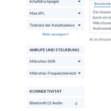
Schalldruckpegel
‹
Beschreib
Die Huawei
Max SPL
durch ein 
Mikrofonen
Toleranz der Kanalbalance
Audiowiede
Mehr anzeigen
As an Amazon 
ANRUFE UND STEUERUNG
Mikrofon-SNR
Mikrofon-Frequenzbereich
KONNEKTIVITAT
Bluetooth LE Audio