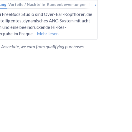
›
ung
Vorteile / Nachteile
Kundenbewertungen
Technische Daten
Ran
 FreeBuds Studio sind Over-Ear-Kopfhörer, die
intelligentes, dynamisches ANC-System mit acht
 und eine beeindruckende Hi-Res-
rgabe im Freque
...
Mehr lesen
Associate, we earn from qualifying purchases.