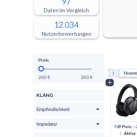
97
Daten im Vergleich
12.034
Nutzerbewertungen
Preis
1
Huawei
260 €
260 €
Vergleich
KLANG
Empfindlichkeit
Impedanz
Ø-Preis
:
~
|
Aktive