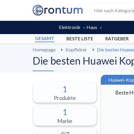
Elektronik
Haus
GESAMT
BESTE LISTE
RATGEBER
Homepage
Kopfhörer
Die besten Huawe
Die besten Huawei Kop
Huawei-Kopfh
1
Beste H
Produkte
1
Marke