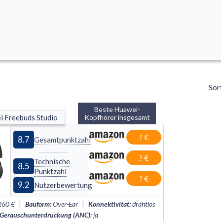
Sor
Beste Huawei-
 Freebuds Studio
Kopfhörer insgesamt
? €
8.7
Gesamtpunktzahl
? €
Technische
8.5
Punktzahl
? €
9.2
Nutzerbewertung
260 €
|
Bauform
:
Over
-
Ear
|
Konnektivitat
:
drahtlos
 Gerauschunterdruckung (ANC)
:
ja