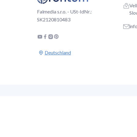
Vel
Falmedia s.r.o. - USt-IdNr.:
Slo
SK2120810483
inf