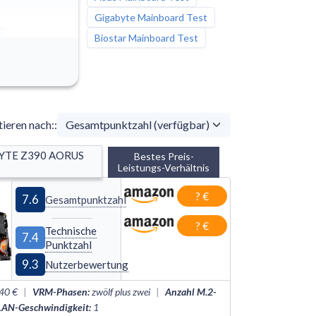
Gigabyte Mainboard Test
e
Biostar Mainboard Test
tieren nach:
:
YTE Z390 AORUS 
Bestes Preis-
Leistungs-Verhältnis
? €
7.6
Gesamtpunktzahl
? €
Technische
7.4
Punktzahl
9.3
Nutzerbewertung
40 €
|
VRM-Phasen
:
zwölf plus zwei
|
Anzahl M.2-
LAN-Geschwindigkeit
:
1