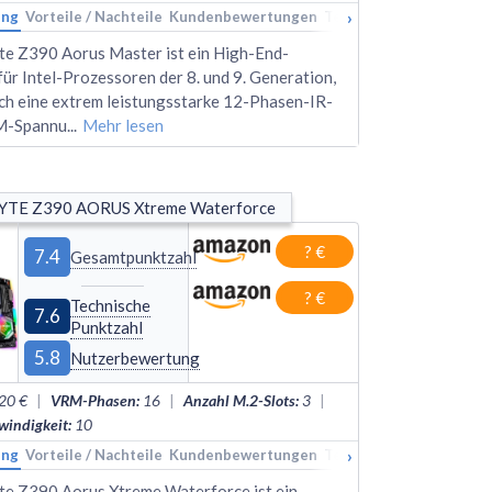
›
ung
kings
Vorteile / Nachteile
Alternativen
Kundenbewertungen
Technische Daten
Rank
e Z390 Aorus Master ist ein High-End-
ür Intel-Prozessoren der 8. und 9. Generation,
rch eine extrem leistungsstarke 12-Phasen-IR-
M-Spannu
...
Mehr lesen
TE Z390 AORUS Xtreme Waterforce
? €
7.4
Gesamtpunktzahl
? €
Technische
7.6
Punktzahl
5.8
Nutzerbewertung
20 €
|
VRM-Phasen
:
16
|
Anzahl M.2-Slots
:
3
|
indigkeit
:
10
›
ung
kings
Vorteile / Nachteile
Alternativen
Kundenbewertungen
Technische Daten
Rank
e Z390 Aorus Xtreme Waterforce ist ein