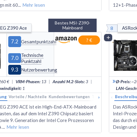
n mit 60
...
Mehr lesen
12+1-Phase
Bestes MSI-Z390-
8
EG Z390 Ace
Mainboard
ASRock
Vergleich
? €
7.2
Gesamtpunktzahl
Technische
7.0
Punktzahl
9.3
Nutzerbewertung
260 €
|
VRM-Phasen
:
13
|
Anzahl M.2-Slots
:
3
|
Ø-Preis
:
~2
windigkeit
:
1
LAN-Geschw
›
‹
ung
Vorteile / Nachteile
Kundenbewertungen
Technische Daten
Beschreib
Ran
EG Z390 ACE ist ein High-End-ATX-Mainboard
Das ASRock 
asten, das auf dem Intel Z390 Chipsatz basiert
Intel-Proze
sowie 9. Generation der Intel Core Prozessoren
das durch 
A
...
Mehr lesen
Design und 