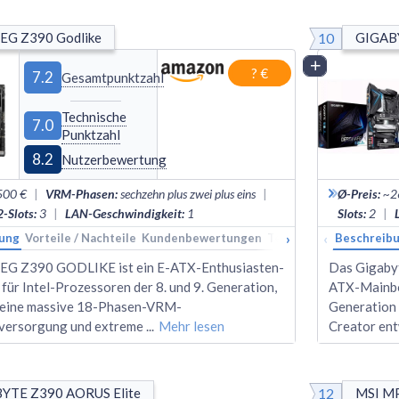
10
EG Z390 Godlike
GIGAB
Vergleich
? €
7.2
Gesamtpunktzahl
Technische
7.0
Punktzahl
8.2
Nutzerbewertung
500 €
|
VRM-Phasen
:
sechzehn plus zwei plus eins
|
Ø-Preis
:
~2
-Slots
:
3
|
LAN-Geschwindigkeit
:
1
Slots
:
2
|
›
‹
ung
Vorteile / Nachteile
Kundenbewertungen
Technische Daten
Beschreib
Ran
EG Z390 GODLIKE ist ein E-ATX-Enthusiasten-
Das Gigabyt
für Intel-Prozessoren der 8. und 9. Generation,
ATX-Mainboa
seine massive 18-Phasen-VRM-
Generation 
versorgung und extreme
...
Mehr lesen
Creator ent
12
YTE Z390 AORUS Elite
MSI M