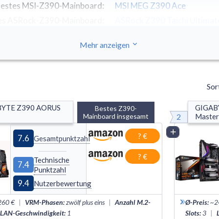
estes MSI-Z390-Mainboard
:
MSI MEG Z390 Ace
es ASRock-Z390-Mainboard
:
ASRock Z390 Taichi Ultimat
Mehr anzeigen
Sor
YTE Z390 AORUS 
GIGAB
Bestes Z390-
2
Mainboard insgesamt
Master
Vergleich
? €
7.6
Gesamtpunktzahl
? €
Technische
7.4
Punktzahl
9.4
Nutzerbewertung
260 €
|
VRM-Phasen
:
zwölf plus eins
|
Anzahl M.2-
Ø-Preis
:
~2
LAN-Geschwindigkeit
:
1
Slots
:
3
|