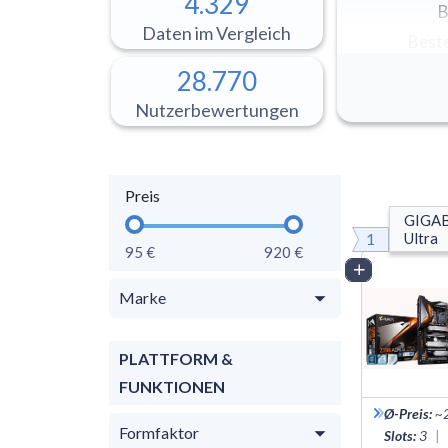
4.329
B
Daten im Vergleich
Best
28.770
Nutzerbewertungen
Preis
GIGAB
1
Ultra
95 €
920 €
Vergleich
Marke
PLATTFORM &
FUNKTIONEN
Ø-Preis
:
~
Formfaktor
Slots
:
3
|