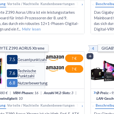
›
‹
ung
Vorteile / Nachteile
Kundenbewertungen
Technische Daten
Beschreib
Ran
te Z390 Aorus Ultra ist ein leistungsstarkes
Das Gigabyt
ard für Intel-Prozessoren der 8. und 9.
Mainboard f
, das durch ein robustes 12+1-Phasen-Digital-
das sich du
 und ein f
...
Mehr lesen
Digital-VR
4
YTE Z390 AORUS Xtreme
GIGABY
Vergleich
? €
7.5
Gesamtpunktzahl
? €
Technische
7.6
Punktzahl
6.8
Nutzerbewertung
480 €
|
VRM-Phasen
:
16
|
Anzahl M.2-Slots
:
3
|
Ø-Preis
:
~9
windigkeit
:
10
LAN-Geschw
›
‹
ung
Vorteile / Nachteile
Kundenbewertungen
Technische Daten
Beschreib
Ran
te Z390 Aorus Xtreme ist ein High-End-E-ATX-
Das Gigabyt