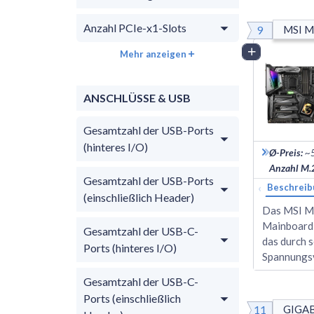
Anzahl PCIe-x1-Slots
9
MSI M
Vergleich
Mehr anzeigen
ANSCHLÜSSE & USB
Gesamtzahl der USB-Ports
(hinteres I/O)
Ø-Preis
:
~
Anzahl M.2
Gesamtzahl der USB-Ports
‹
Beschreib
(einschließlich Header)
Das MSI M
Mainboard 
Gesamtzahl der USB-C-
das durch 
Ports (hinteres I/O)
Spannungs
Gesamtzahl der USB-C-
Ports (einschließlich
11
GIGAB