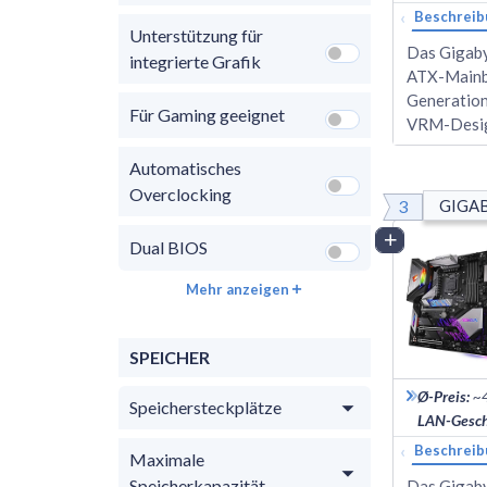
‹
Beschreib
Unterstützung für
Das Gigaby
integrierte Grafik
ATX-Mainbo
Generation
Für Gaming geeignet
VRM-Design
Automatisches
Overclocking
3
GIGAB
Vergleich
Dual BIOS
Mehr anzeigen
SPEICHER
Ø-Preis
:
~
Speichersteckplätze
LAN-Gesch
‹
Beschreib
Maximale
Speicherkapazität
Das Gigaby