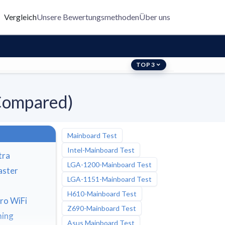
Vergleich
Unsere Bewertungsmethoden
Über uns
TOP 3
Compared)
Mainboard Test
Intel-Mainboard Test
tra
LGA-1200-Mainboard Test
ster
LGA-1151-Mainboard Test
H610-Mainboard Test
ro WiFi
Z690-Mainboard Test
ming
Asus Mainboard Test