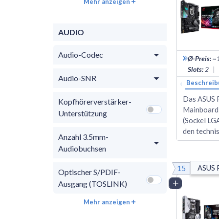
Mehr anzeigen
AUDIO
Audio-Codec
Ø-Preis
:
~
Slots
:
2
|
Audio-SNR
‹
Beschreib
Das ASUS R
Kopfhörerverstärker-
Mainboard 
Unterstützung
(Sockel LG
den techni
Anzahl 3.5mm-
Audiobuchsen
15
ASUS 
Optischer S/PDIF-
Ausgang (TOSLINK)
Vergleich
Mehr anzeigen