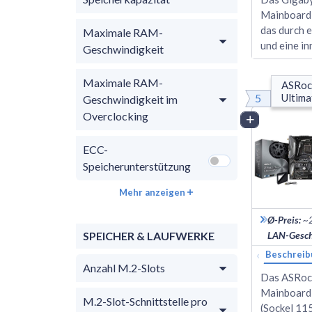
Mainboard 
das durch 
Maximale RAM-
und eine i
Geschwindigkeit
Maximale RAM-
ASRock
5
Ultima
Geschwindigkeit im
Overclocking
Vergleich
ECC-
Speicherunterstützung
Mehr anzeigen
Ø-Preis
:
~
SPEICHER & LAUFWERKE
LAN-Gesch
‹
Beschreib
Anzahl M.2-Slots
Das ASRock
Mainboard 
M.2-Slot-Schnittstelle pro
(Sockel 115