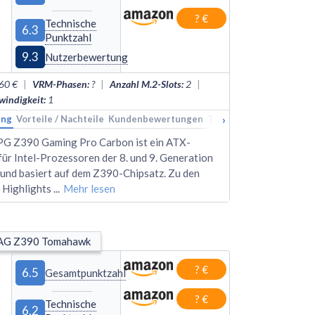
? €
Technische
6.3
Punktzahl
9.3
Nutzerbewertung
60 €
|
VRM-Phasen
:
?
|
Anzahl M.2-Slots
:
2
|
indigkeit
:
1
›
ung
kings
Vorteile / Nachteile
Alternativen
Kundenbewertungen
Technische Daten
Rank
G Z390 Gaming Pro Carbon ist ein ATX-
ür Intel-Prozessoren der 8. und 9. Generation
und basiert auf dem Z390-Chipsatz. Zu den
 Highlights
...
Mehr lesen
AG Z390 Tomahawk
? €
6.5
Gesamtpunktzahl
? €
Technische
6.2