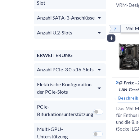
Slot
VRM-Desig
Anzahl SATA-3-Anschlüsse
7
MSI M
Anzahl U.2-Slots
Vergleich
ERWEITERUNG
Anzahl PCIe-3.0-x16-Slots
Ø-Preis
:
~
Elektrische Konfiguration
LAN-Gesch
der PCIe-Slots
‹
Beschreib
PCIe-
Das MSI M
Bifurkationsunterstützung
für Enthusi
und die 8. 
Multi-GPU-
(Sockel LG
Unterstützung