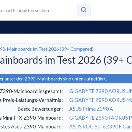
390-Mainboards im Test 2026 (39+ Compared)
ainboards im Test 2026 (39+ 
er unter den Z390-Mainboards sind unten aufgeführt.
 Z390-Mainboard insgesamt
:
GIGABYTE Z390 AORUS Ul
s Preis-Leistungs-Verhältnis
:
GIGABYTE Z390 AORUS Ma
Beste Bewertungen
:
ASUS Prime Z390 A
s Mini-ITX-Z390-Mainboard
:
GIGABYTE Z390 I AORUS P
stes Asus-Z390-Mainboard
:
ASUS ROG Strix Z390 F Ga