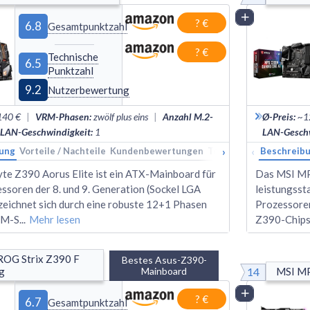
Vergleich
? €
6.8
Gesamtpunktzahl
? €
Technische
6.5
Punktzahl
9.2
Nutzerbewertung
140 €
|
VRM-Phasen
:
zwölf plus eins
|
Anzahl M.2-
Ø-Preis
:
~1
LAN-Geschwindigkeit
:
1
LAN-Geschw
›
‹
ung
Vorteile / Nachteile
Kundenbewertungen
Technische Daten
Beschreib
Ran
te Z390 Aorus Elite ist ein ATX-Mainboard für
Das MSI MP
essoren der 8. und 9. Generation (Sockel LGA
leistungsst
zeichnet sich durch eine robuste 12+1 Phasen
Prozessoren
RM-S
...
Mehr lesen
Z390-Chipsa
OG Strix Z390 F 
Bestes Asus-Z390-
14
g
Mainboard
MSI MP
Vergleich
? €
6.7
Gesamtpunktzahl