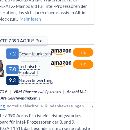
-E-ATX-Mainboard für Intel-Prozessoren der
neration, das sich durch einen massiven All-in-
ock zur
...
Mehr lesen
YTE Z390 AORUS Pro
? €
7.2
Gesamtpunktzahl
? €
Technische
7.0
Punktzahl
9.3
Nutzerbewertung
70 €
|
VRM-Phasen
:
zwölf plus eins
|
Anzahl M.2-
LAN-Geschwindigkeit
:
1
›
ung
kings
Vorteile / Nachteile
Alternativen
Kundenbewertungen
Technische Daten
Rank
e Z390 Aorus Pro ist ein leistungsstarkes
rd für Intel-Prozessoren der 8. und 9.
(LGA 1151), das besonders durch seine robuste