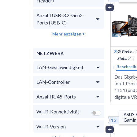
Header)
Vergleich
Anzahl USB-3.2-Gen2-
Ports (USB-C)
Mehr anzeigen
Ø-Preis
:
~
NETZWERK
Slots
:
2
|
‹
LAN-Geschwindigkeit
Beschreib
Das Gigaby
LAN-Controller
Intel-Proz
1151) und 
Anzahl RJ45-Ports
digitale V
Wi-Fi-Konnektivität
ASUS R
13
Gamin
Wi-Fi-Version
Vergleich