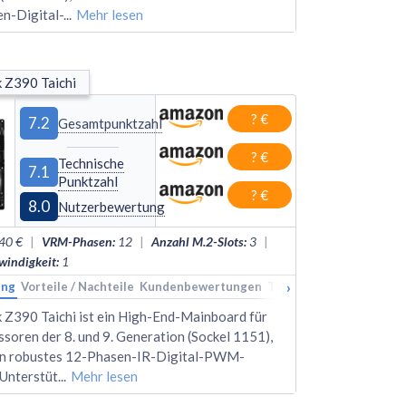
n-Digital-
...
Mehr lesen
 Z390 Taichi
? €
7.2
Gesamtpunktzahl
? €
Technische
7.1
Punktzahl
? €
8.0
Nutzerbewertung
40 €
|
VRM-Phasen
:
12
|
Anzahl M.2-Slots
:
3
|
indigkeit
:
1
›
ung
kings
Vorteile / Nachteile
Alternativen
Kundenbewertungen
Technische Daten
Rank
Z390 Taichi ist ein High-End-Mainboard für
ssoren der 8. und 9. Generation (Sockel 1151),
ein robustes 12-Phasen-IR-Digital-PWM-
Unterstüt
...
Mehr lesen