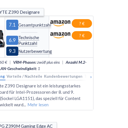
YTE Z390 Designare
? €
7.1
Gesamtpunktzahl
? €
Technische
6.9
Punktzahl
9.3
Nutzerbewertung
60 €
|
VRM-Phasen
:
zwölf plus eins
|
Anzahl M.2-
LAN-Geschwindigkeit
:
1
›
ung
kings
Vorteile / Nachteile
Alternativen
Kundenbewertungen
Technische Daten
Rank
e Z390 Designare ist ein leistungsstarkes
rd für Intel-Prozessoren der 8. und 9.
(Sockel LGA1151), das speziell für Content
wickelt wurd
...
Mehr lesen
PG Z390M Gaming Edge AC