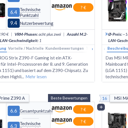
? €
Technische
6.4
Punktzahl
9.4
Nutzerbewertung
190 €
|
VRM-Phasen
:
acht plus zwei
|
Anzahl M.2-
Ø-Preis
:
~1
LAN-Geschwindigkeit
:
1
LAN-Geschw
›
‹
ung
Vorteile / Nachteile
Kundenbewertungen
Technische Daten
Beschreib
Ran
OG Strix Z390-F Gaming ist ein ATX-
Das MSI MP
für Intel-Prozessoren der 8. und 9. Generation
Mainboard f
A 1151) und basiert auf dem Z390-Chipsatz. Zu
(LGA 1151) 
schen Highli
...
Mehr lesen
technischen
16
Prime Z390 A
Beste Bewertungen
MSI M
Vergleich
? €
6.6
Gesamtpunktzahl
? €
Technische
6.3