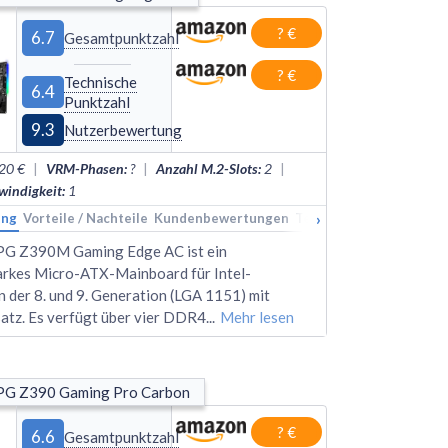
? €
6.7
Gesamtpunktzahl
? €
Technische
6.4
Punktzahl
9.3
Nutzerbewertung
20 €
|
VRM-Phasen
:
?
|
Anzahl M.2-Slots
:
2
|
indigkeit
:
1
›
ung
kings
Vorteile / Nachteile
Alternativen
Kundenbewertungen
Technische Daten
Rank
G Z390M Gaming Edge AC ist ein
arkes Micro-ATX-Mainboard für Intel-
 der 8. und 9. Generation (LGA 1151) mit
tz. Es verfügt über vier DDR4
...
Mehr lesen
G Z390 Gaming Pro Carbon
? €
6.6
Gesamtpunktzahl