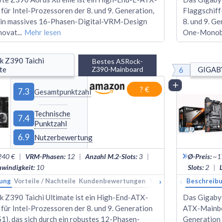
für Intel-Prozessoren der 8. und 9. Generation,
Flaggschiff
ein massives 16-Phasen-Digital-VRM-Design
8. und 9. Ge
nnovat
...
Mehr lesen
One-Monobl
 Z390 Taichi 
Bestes ASRock-
6
te
Z390-Mainboard
GIGAB
Vergleich
? €
7.3
Gesamtpunktzahl
Technische
7.4
Punktzahl
6.9
Nutzerbewertung
240 €
|
VRM-Phasen
:
12
|
Anzahl M.2-Slots
:
3
|
Ø-Preis
:
~1
windigkeit
:
10
Slots
:
2
|
›
‹
ung
Vorteile / Nachteile
Kundenbewertungen
Technische Daten
Beschreib
Ran
 Z390 Taichi Ultimate ist ein High-End-ATX-
Das Gigabyt
für Intel-Prozessoren der 8. und 9. Generation
ATX-Mainboa
1), das sich durch ein robustes 12-Phasen-
Generation 