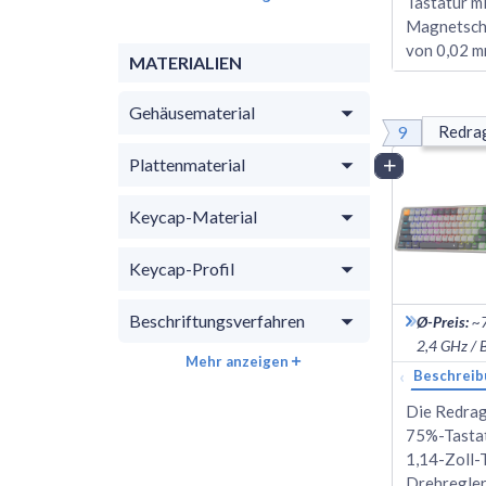
Tastatur mi
Magnetscha
von 0,02 m
MATERIALIEN
Gehäusematerial
9
Redrag
Plattenmaterial
Vergleich
Keycap-Material
Keycap-Profil
Beschriftungsverfahren
Ø-Preis
:
~
2,4 GHz / 
Mehr anzeigen
‹
Beschreib
Die Redrag
75%-Tastatu
1,14-Zoll-
Drehregler 