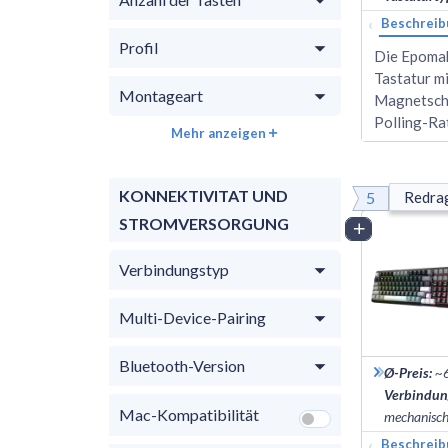
‹
Beschreib
Profil
Die Epomak
Tastatur mi
Montageart
Magnetscha
Polling-Ra
Mehr anzeigen
KONNEKTIVITAT UND
5
Redra
STROMVERSORGUNG
Vergleich
Verbindungstyp
Multi-Device-Pairing
Bluetooth-Version
Ø-Preis
:
~
Verbindun
Mac-Kompatibilität
mechanisc
‹
Beschreib