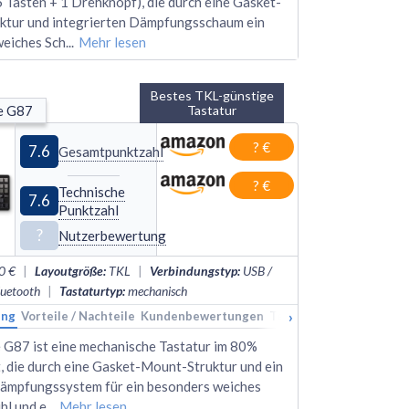
6 Tasten + 1 Drehknopf), die durch eine Gasket-
ktur und integrierten Dämpfungsschaum ein
weiches Sch
...
Mehr lesen
Bestes TKL-günstige
e G87
Tastatur
? €
7.6
Gesamtpunktzahl
? €
Technische
7.6
Punktzahl
?
Nutzerbewertung
0 €
|
Layoutgröße
:
TKL
|
Verbindungstyp
:
USB /
luetooth
|
Tastaturtyp
:
mechanisch
›
ung
kings
Vorteile / Nachteile
Alternativen
Kundenbewertungen
Technische Daten
Rank
G87 ist eine mechanische Tastatur im 80%
 die durch eine Gasket-Mount-Struktur und ein
ämpfungssystem für ein besonders weiches
hl und e
...
Mehr lesen