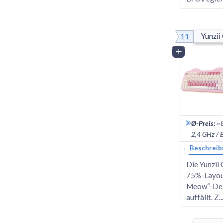
11
Yunzii
Vergleich
Ø-Preis
:
~
2,4 GHz / 
‹
Beschreib
Die Yunzii
75%-Layout 
Meow“-Desi
auffällt. Z
..