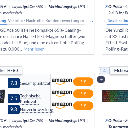
55 €
|
Layoutgröße
:
65%
|
Verbindungstyp
:
USB
|
Ø-Preis
:
~4
p
:
mechanisch
2,4 GHz / B
›
‹
ung
Vorteile / Nachteile
Kundenbewertungen
Technische Daten
Beschreib
Ran
E Ace 68 ist eine kompakte 65%-Gaming-
Die Yunzii 
ie durch ihre Hall-Effekt-Magnetschalter (wie
mit 82 Tast
 oder Ice Blue) und eine extrem hohe Polling-
Effekt-Swit
is zu 8.000
...
Mehr lesen
Polling-Ra
4
ker HE80
Mchose
Vergleich
? €
7.8
Gesamtpunktzahl
? €
Technische
7.5
Punktzahl
? €
9.3
Nutzerbewertung
70 €
|
Layoutgröße
:
75%
|
Verbindungstyp
:
USB
|
Ø-Preis
:
~8
p
:
mechanisch
Tastaturtyp