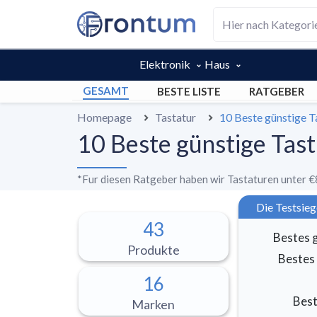
Elektronik
Haus
GESAMT
BESTE LISTE
RATGEBER
Homepage
Tastatur
10 Beste günstige T
10 Beste günstige Tas
*
Fur diesen Ratgeber haben wir Tastaturen unter €
Die Testsieg
43
Bestes 
Produkte
Bestes 
16
Best
Marken