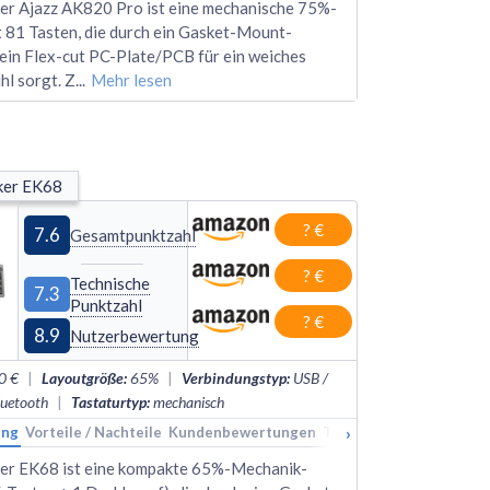
r Ajazz AK820 Pro ist eine mechanische 75%-
t 81 Tasten, die durch ein Gasket-Mount-
ein Flex-cut PC-Plate/PCB für ein weiches
hl sorgt. Z
...
Mehr lesen
er EK68
? €
7.6
Gesamtpunktzahl
? €
Technische
7.3
Punktzahl
? €
8.9
Nutzerbewertung
0 €
|
Layoutgröße
:
65%
|
Verbindungstyp
:
USB /
luetooth
|
Tastaturtyp
:
mechanisch
›
ung
kings
Vorteile / Nachteile
Alternativen
Kundenbewertungen
Technische Daten
Rank
er EK68 ist eine kompakte 65%-Mechanik-