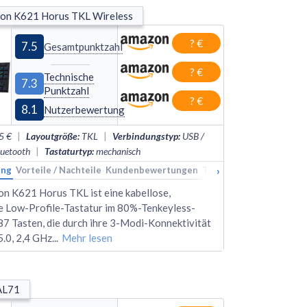
on K621 Horus TKL Wireless
? €
7.5
Gesamtpunktzahl
? €
Technische
7.3
Punktzahl
? €
8.1
Nutzerbewertung
5 €
|
Layoutgröße
:
TKL
|
Verbindungstyp
:
USB /
luetooth
|
Tastaturtyp
:
mechanisch
›
ung
kings
Vorteile / Nachteile
Alternativen
Kundenbewertungen
Technische Daten
Rank
n K621 Horus TKL ist eine kabellose,
 Low-Profile-Tastatur im 80%-Tenkeyless-
87 Tasten, die durch ihre 3-Modi-Konnektivität
5.0, 2,4 GHz
...
Mehr lesen
 AL71