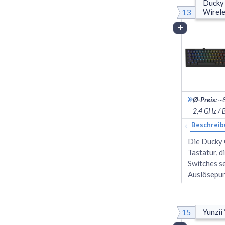
Ducky 
13
Wirel
Vergleich
Ø-Preis
:
~
2,4 GHz / 
‹
Beschreib
Die Ducky 
Tastatur, d
Switches s
Auslösepun
15
Yunzii