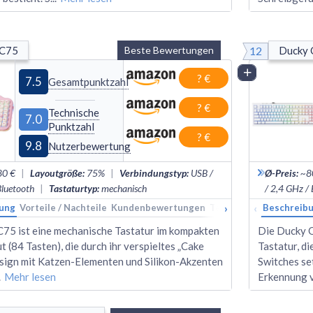
12
 C75
Beste Bewertungen
Ducky 
Vergleich
? €
7.5
Gesamtpunktzahl
? €
Technische
7.0
Punktzahl
? €
9.8
Nutzerbewertung
80 €
|
Layoutgröße
:
75%
|
Verbindungstyp
:
USB /
Ø-Preis
:
~8
Bluetooth
|
Tastaturtyp
:
mechanisch
/ 2,4 GHz /
›
‹
ung
Vorteile / Nachteile
Kundenbewertungen
Technische Daten
Beschreib
Ran
 C75 ist eine mechanische Tastatur im kompakten
Die Ducky O
(84 Tasten), die durch ihr verspieltes „Cake
Tastatur, di
gn mit Katzen-Elementen und Silikon-Akzenten
Switches se
.
Mehr lesen
Erkennung v