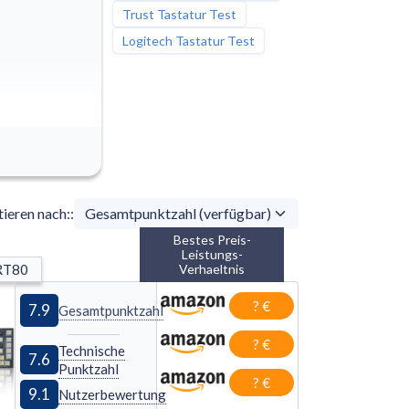
Trust Tastatur Test
Logitech Tastatur Test
tieren nach:
:
Bestes Preis-
Leistungs-
 RT80
Verhaeltnis
? €
7.9
Gesamtpunktzahl
? €
Technische
7.6
Punktzahl
? €
9.1
Nutzerbewertung