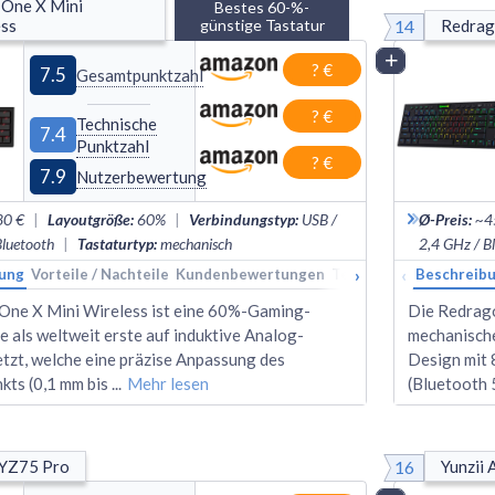
One X Mini 
Bestes 60-%-
14
ess
günstige Tastatur
Redrag
Vergleich
? €
7.5
Gesamtpunktzahl
? €
Technische
7.4
Punktzahl
? €
7.9
Nutzerbewertung
80 €
|
Layoutgröße
:
60%
|
Verbindungstyp
:
USB /
Ø-Preis
:
~4
Bluetooth
|
Tastaturtyp
:
mechanisch
2,4 GHz / B
›
‹
ung
Vorteile / Nachteile
Kundenbewertungen
Technische Daten
Beschreib
Ran
One X Mini Wireless ist eine 60%-Gaming-
Die Redrago
ie als weltweit erste auf induktive Analog-
mechanische
etzt, welche eine präzise Anpassung des
Design mit 
kts (0,1 mm bis
...
Mehr lesen
(Bluetooth 
16
 YZ75 Pro
Yunzii