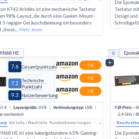
Die Epomake
on K742 Arlokks ist eine mechanische Tastatur
Tastatur mi
en 98%-Layout, die durch eine Gasket-Mount-
Design und 
it 5-lagiger Geräuschdämmung ein besonders
Schreibgefü
d „thock
...
Mehr lesen
8
WIN68 HE
Epomak
Vergleich
? €
7.6
Gesamtpunktzahl
? €
Technische
7.2
Punktzahl
? €
9.3
Nutzerbewertung
55 €
|
Layoutgröße
:
65%
|
Verbindungstyp
:
USB
|
Ø-Preis
:
~8
p
:
mechanisch
2,4 GHz / B
›
‹
ung
Vorteile / Nachteile
Kundenbewertungen
Technische Daten
Beschreib
Ran
IN68 HE ist eine kabelgebundene 65%-Gaming-
Die Epomak