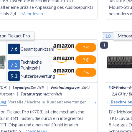
t 68 Tasten, die durch ihre Hall-Effekt-
Tastatur (6
lter eine präzise Anpassung des Auslösepunkts
Mount-Stru
m bis 3,4
...
Mehr lesen
besonders 
10
on Flekact Pro
Mchos
Vergleich
? €
7.6
Gesamtpunktzahl
? €
Technische
7.2
Punktzahl
? €
9.1
Nutzerbewertung
70 €
|
Layoutgröße
:
75%
|
Verbindungstyp
:
USB /
Ø-Preis
:
~6
Bluetooth
|
Tastaturtyp
:
mechanisch
2,4 GHz / B
›
‹
ung
Vorteile / Nachteile
Kundenbewertungen
Technische Daten
Beschreib
Ran
on Flekact Pro (K708) ist eine mechanische
Die Mchose 
r mit 81 Tasten, die durch ein integriertes
TKL-Layout,
TFT-Display und einen multifunktionalen
5-lagiges D
besticht. S
...
Mehr lesen
Schreibgefü