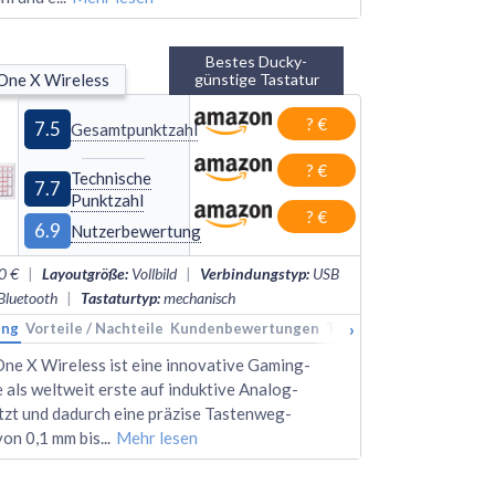
Bestes Ducky-
One X Wireless
günstige Tastatur
? €
7.5
Gesamtpunktzahl
? €
Technische
7.7
Punktzahl
? €
6.9
Nutzerbewertung
0 €
|
Layoutgröße
:
Vollbild
|
Verbindungstyp
:
USB
 Bluetooth
|
Tastaturtyp
:
mechanisch
›
ung
kings
Vorteile / Nachteile
Alternativen
Kundenbewertungen
Technische Daten
Rank
ne X Wireless ist eine innovative Gaming-
e als weltweit erste auf induktive Analog-
tzt und dadurch eine präzise Tastenweg-
on 0,1 mm bis
...
Mehr lesen