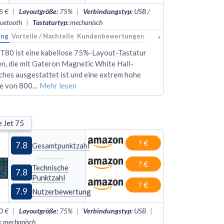
5 €
|
Layoutgröße
:
75%
|
Verbindungstyp
:
USB /
luetooth
|
Tastaturtyp
:
mechanisch
›
ung
kings
Vorteile / Nachteile
Alternativen
Kundenbewertungen
Technische Daten
Rank
RT80 ist eine kabellose 75%-Layout-Tastatur
en, die mit Gateron Magnetic White Hall-
ches ausgestattet ist und eine extrem hohe
te von 800
...
Mehr lesen
 Jet 75
? €
7.8
Gesamtpunktzahl
? €
Technische
7.8
Punktzahl
? €
7.9
Nutzerbewertung
0 €
|
Layoutgröße
:
75%
|
Verbindungstyp
:
USB
|
:
mechanisch