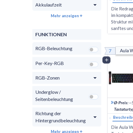
Akkulaufzeit
Die Redrag
im kompakt
Mehr anzeigen
Struktur m
sanftes un
FUNKTIONEN
RGB-Beleuchtung
7
Aula 
Vergleich
Per-Key-RGB
RGB-Zonen
Underglow /
Seitenbeleuchtung
Ø-Preis
:
~
Tastaturty
Richtung der
‹
Beschreib
Hintergrundbeleuchtung
Die Aula W
Mehr anzeigen