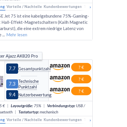
›
ung
kings
Vorteile / Nachteile
Alternativen
Kundenbewertungen
Technische Daten
Rank
 Jet 75 ist eine kabelgebundene 75%-Gaming-
t Hall-Effekt-Magnetschaltern (Kailh Magnetic
arburst), die eine extrem niedrige Latenz von
ie
...
Mehr lesen
er Ajazz AK820 Pro
? €
7.7
Gesamtpunktzahl
? €
Technische
7.3
Punktzahl
? €
9.4
Nutzerbewertung
5 €
|
Layoutgröße
:
75%
|
Verbindungstyp
:
USB /
luetooth
|
Tastaturtyp
:
mechanisch
›
ung
Vorteile / Nachteile
Kundenbewertungen
Technische Daten
Rank
kings
Alternativen