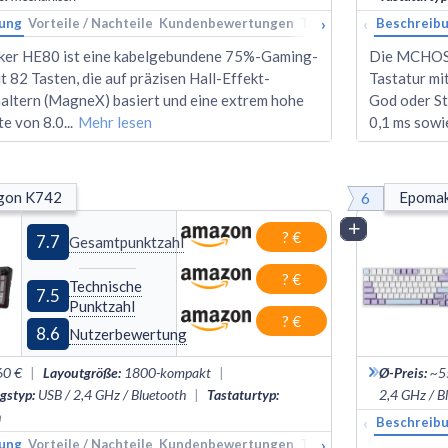
›
‹
ung
Vorteile / Nachteile
Kundenbewertungen
Technische Daten
Beschreib
Ran
er HE80 ist eine kabelgebundene 75%-Gaming-
Die MCHOSE
t 82 Tasten, die auf präzisen Hall-Effekt-
Tastatur mi
ltern (MagneX) basiert und eine extrem hohe
God oder St
te von 8.0
...
Mehr lesen
0,1 ms sow
6
gon K742
Epomak
Vergleich
? €
7.7
Gesamtpunktzahl
? €
Technische
7.5
Punktzahl
? €
8.6
Nutzerbewertung
60 €
|
Layoutgröße
:
1800
-
kompakt
|
Ø-Preis
:
~5
gstyp
:
USB / 2,4 GHz / Bluetooth
|
Tastaturtyp
:
2,4 GHz / B
h
‹
Beschreib
›
ung
Vorteile / Nachteile
Kundenbewertungen
Technische Daten
Ran