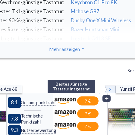
Keychron-günstige Tastatur
:
Keychron C1 Pro 8K
stes TKL-günstige Tastatur
:
Mchose G87
tes 60-%-günstige Tastatur
:
Ducky One X Mini Wireless
tes Razer-günstige Tastatur
:
Razer Huntsman Mini
 Logitech-günstige Tastatur
:
Logitech G413 SE
Mehr anzeigen
Sor
Bestes günstige
2
e Ace 68
Tastatur insgesamt
Yunzii
Vergleich
? €
8.1
Gesamtpunktzahl
? €
Technische
7.8
Punktzahl
? €
9.3
Nutzerbewertung