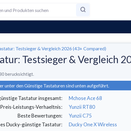
astatur: Testsieger & Vergleich 2026 (43+ Compared)
tatur: Testsieger & Vergleich
80 berucksichtigt.
er unter den Günstige Tastaturen sind unten aufgeführt.
günstige Tastatur insgesamt
:
Mchose Ace 68
Preis-Leistungs-Verhaeltnis
:
Yunzii RT80
Beste Bewertungen
:
Yunzii C75
es Ducky-günstige Tastatur
:
Ducky One X Wireless