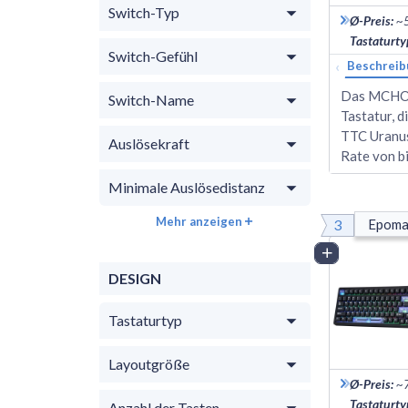
Switch-Typ
Ø-Preis
:
~
Tastaturty
Switch-Gefühl
‹
Beschreib
Das MCHOS
Switch-Name
Tastatur, d
TTC Uranus
Auslösekraft
Rate von b
Minimale Auslösedistanz
Mehr anzeigen
3
Epoma
Vergleich
DESIGN
Tastaturtyp
Layoutgröße
Ø-Preis
:
~
Tastaturty
Anzahl der Tasten