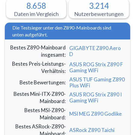
8.658
3.214
Daten im Vergleich
Nutzerbewertungen
Die Testsieger unter den Z890-Mainboards sind
unten aufgeführt.
Bestes Z890-Mainboard
GIGABYTE Z890 Aero
D
insgesamt
:
Bestes Preis-Leistungs-
ASUS ROG Strix Z890 F
Gaming WiFi
Verhältnis
:
ASUS TUF Gaming Z890
Beste Bewertungen
:
Plus WiFi
Bestes Mini-ITX-Z890-
ASUS ROG Strix Z890 I
Gaming WiFi
Mainboard
:
Bestes MSI-Z890-
MSI MEG Z890 Godlike
Mainboard
:
Bestes ASRock-Z890-
ASRock Z890 Taichi
Mainboard
: